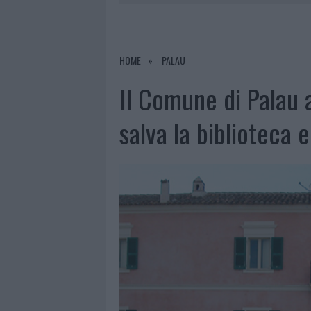
LA GALLURA
7 AGOSTO 2026
|
RAID NELLE CAMPAGNE DI BERCHI
7 AGOSTO 2026
|
MONTE PINO, VIA I CANCELLI DE
HOME
PALAU
7 AGOSTO 2026
|
NUOVI STALLI RESIDENTI A PALA
Il Comune di Palau a
7 AGOSTO 2026
|
PAUSA CAFFÈ IMPECCABILE: COME 
salva la biblioteca e 