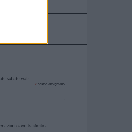
cate sul sito web!
*
campo obbligatorio
rmazioni siano trasferite a