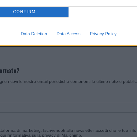
CONFIRM
Invia un Comunicato Stampa
|
Pubblicità
|
Segnala
Data Deletion
Data Access
Privacy Policy
iornato?
ggi e ricevi le nostre email periodiche contenenti le ultime notizie pubbli
aforma di marketing. Iscrivendoti alla newsletter accetti che le tue info
qui l'informativa sulla privacy di Mailchimp
.