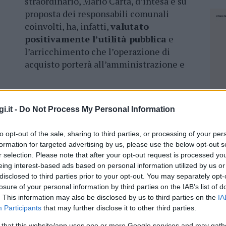
straordinario, Mario Carta, d’intesa e su
proposta dei responsabili comunali
coinvolti, ha, infatti,
valutato
positivamente l’utilità pubblica
e
l’arricchimento che l’operazione di
acquisto porterà all’amministrazione e
 proprietario per oltre due terzi, è attualmente
i.it -
Do Not Process My Personal Information
 dell’ufficio turismo e del Centro di
atto di acquisto del palazzo era, tuttavia, restata
to opt-out of the sale, sharing to third parties, or processing of your per
proprietari, gli eredi Fresi, la
pregiata
formation for targeted advertising by us, please use the below opt-out s
a sulla centrale via Nazionale
.
r selection. Please note that after your opt-out request is processed y
eing interest-based ads based on personal information utilized by us or
ad accrescere gli spazi degli uffici che,
disclosed to third parties prior to your opt-out. You may separately opt-
nno utili alle esigenze della biblioteca
losure of your personal information by third parties on the IAB’s list of
noltre, garantirà una migliore
valorizzazione
. This information may also be disclosed by us to third parties on the
IA
Participants
that may further disclose it to other third parties.
nza storica ed identitaria
per la comunità
NEC
mmobile al prezzo di
140mila euro
.
 that this website/app uses one or more Google services and may gath