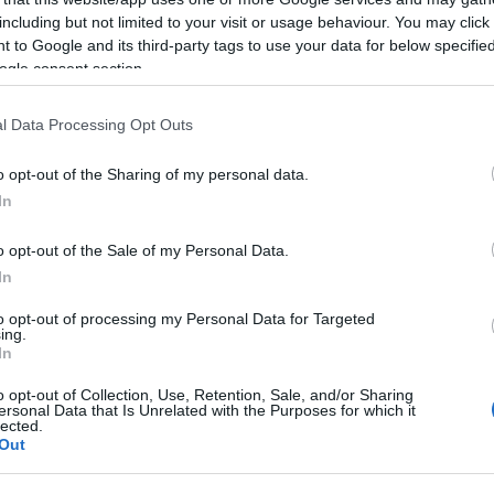
including but not limited to your visit or usage behaviour. You may click 
 to Google and its third-party tags to use your data for below specifi
ogle consent section.
azionali?
l Data Processing Opt Outs
 mese
cliccando
qui
o opt-out of the Sharing of my personal data.
In
o opt-out of the Sale of my Personal Data.
In
do nella sezione
Login
dal menù del sito o
to opt-out of processing my Personal Data for Targeted
ing.
In
o opt-out of Collection, Use, Retention, Sale, and/or Sharing
ersonal Data that Is Unrelated with the Purposes for which it
lected.
Out
lazioni, i tuoi video e le tue foto
ro +39 345 356 7512