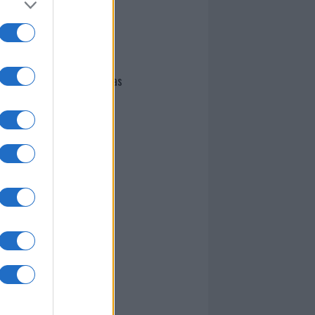
I nostri cari
Giovannimaria Cabras