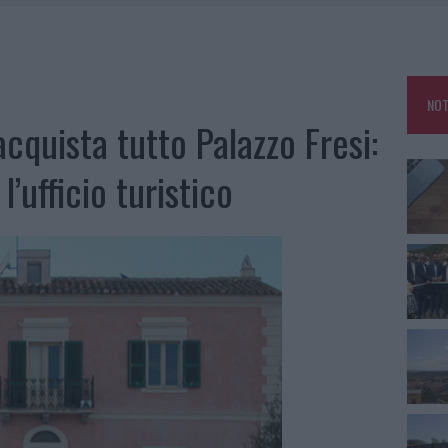
DDA, RISCHIO PER LA RETE ELETTRICA
L CANTIERE: LA GALLURA RITROVA LA STRADA
NOT
U, IL COMUNE COMPLETA L’ITER
cquista tutto Palazzo Fresi:
SCEGLIERE LA SOLUZIONE IDEALE PER LA CASA E L’UFFICIO
l’ufficio turistico