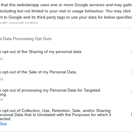
do nella sezione
Login
dal menù del sito o
 that this website/app uses one or more Google services and may gath
including but not limited to your visit or usage behaviour. You may click 
 to Google and its third-party tags to use your data for below specifi
ogle consent section.
l Data Processing Opt Outs
lazioni, i tuoi video e le tue foto
o opt-out of the Sharing of my personal data.
ro +39 345 356 7512
In
o opt-out of the Sale of my Personal Data.
In
eale?
to opt-out of processing my Personal Data for Targeted
gram di GalluraOggi.it
ing.
In
o opt-out of Collection, Use, Retention, Sale, and/or Sharing
ersonal Data that Is Unrelated with the Purposes for which it
lected.
Out
ime news da
Google News