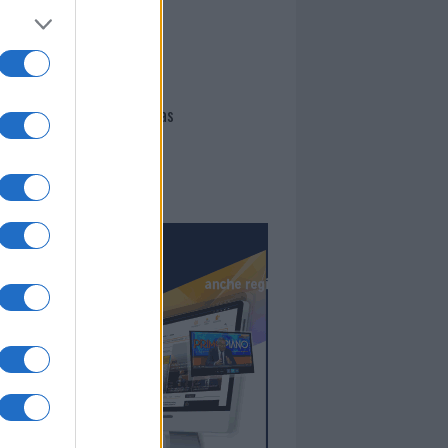
I nostri cari
Giovannimaria Cabras