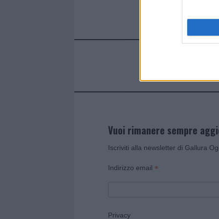
Vuoi rimanere sempre agg
Iscriviti alla newsletter di Gallura O
*
Indirizzo email
Privacy