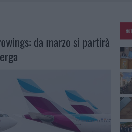
SCEGLIERE LA SOLUZIONE IDEALE PER LA CASA E L’UFFICIO
GO DOLORE: STORIA E RINASCITA DELLA STRADA CHE SEGNÒ LA GALLURA
DDA, RISCHIO PER LA RETE ELETTRICA
NOT
HE IL CENTRO ACCOGLIENZA MINORI CHIUDE
rowings: da marzo si partirà
berga