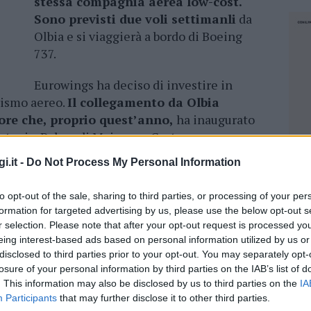
stessa compagnia aerea low-cost.
Sono previsti due voli settimanli
da
Olbia e si viaggierà a bordo di Boeing
737.
Eurowings ha deciso di investire in
rismo aereo.
Il collegamento da Olbia
tore che, proprio quest’anno,
ha inaugurato
atania, Palma di Maiorca e Creta.
i.it -
Do Not Process My Personal Information
to opt-out of the sale, sharing to third parties, or processing of your per
azionali?
formation for targeted advertising by us, please use the below opt-out s
r selection. Please note that after your opt-out request is processed y
eing interest-based ads based on personal information utilized by us or
 mese
cliccando
qui
disclosed to third parties prior to your opt-out. You may separately opt-
losure of your personal information by third parties on the IAB’s list of
. This information may also be disclosed by us to third parties on the
IA
Participants
that may further disclose it to other third parties.
NEC