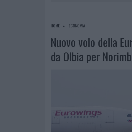
7 AGOSTO 2026
|
PAUSA CAFFÈ IMPECCABILE: COME 
7 AGOSTO 2026
|
MONTE PINO, LA FINE DI UN LUN
7 AGOSTO 2026
|
RAID NELLE CAMPAGNE DI BERCHI
HOME
ECONOMIA
7 AGOSTO 2026
|
CALANGIANUS, DOPO LE POLEMIC
Nuovo volo della Eu
da Olbia per Norim