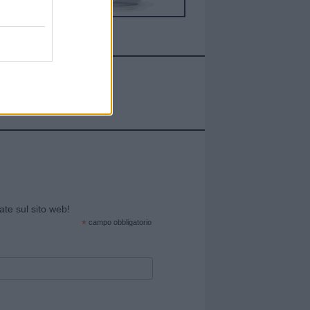
cate sul sito web!
*
campo obbligatorio