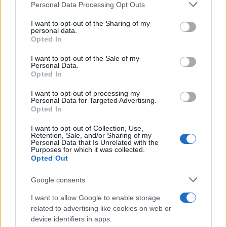
Please note that this website/app uses one or more Google
Personal Data Processing Opt Outs
services and may gather and store information including but
not limited to your visit or usage behaviour. You may click to
I want to opt-out of the Sharing of my
personal data.
grant or deny consent to Google and its third-party tags to
Ricevi le nostre ultime news
Opted In
use your data for below specified purposes in below Google
consent section.
I want to opt-out of the Sale of my
da
Google News
Personal Data.
Opted In
I want to opt-out of processing my
Personal Data for Targeted Advertising.
Condividi l'articolo
Opted In
F
T
Pi
W
S
I want to opt-out of Collection, Use,
Retention, Sale, and/or Sharing of my
a
w
n
h
h
Personal Data that Is Unrelated with the
Purposes for which it was collected.
ce
it
te
at
a
Opted Out
Articolo precedente
b
te
re
s
re
Prossimo articolo
Google consents
o
r
st
A
I want to allow Google to enable storage
o
p
related to advertising like cookies on web or
NOTIZIE RECENTI
k
p
device identifiers in apps.