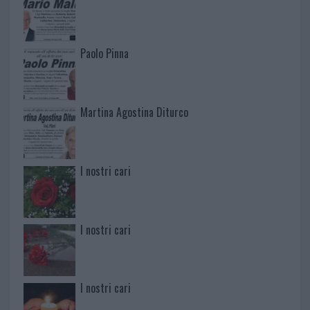
Paolo Pinna
Martina Agostina Diturco
I nostri cari
I nostri cari
I nostri cari