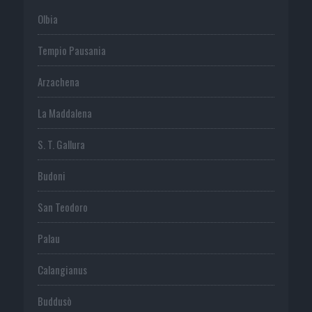
Olbia
Tempio Pausania
Arzachena
La Maddalena
S. T. Gallura
Budoni
San Teodoro
Palau
Calangianus
Buddusò