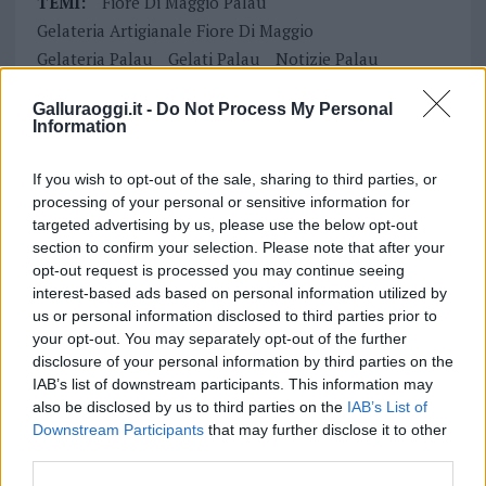
TEMI:
Fiore Di Maggio Palau
Gelateria Artigianale Fiore Di Maggio
Gelateria Palau
Gelati Palau
Notizie Palau
Ros'e Mari Farm & Greenhouse
Galluraoggi.it -
Do Not Process My Personal
Sardinia Food Awards
Sardinia Food Awards 2023
Information
Sardinia Food Gelaterie
Via Nazionale Palau
If you wish to opt-out of the sale, sharing to third parties, or
Inviaci le tue segnalazioni,
processing of your personal or sensitive information for
i tuoi video e le tue foto
targeted advertising by us, please use the below opt-out
Su WhatsApp al numero +39
section to confirm your selection. Please note that after your
opt-out request is processed you may continue seeing
345 356 7512
interest-based ads based on personal information utilized by
us or personal information disclosed to third parties prior to
your opt-out. You may separately opt-out of the further
disclosure of your personal information by third parties on the
Notizie in tempo reale?
IAB’s list of downstream participants. This information may
also be disclosed by us to third parties on the
IAB’s List of
Entra nel canale telegram di
Downstream Participants
that may further disclose it to other
GalluraOggi.it
third parties.