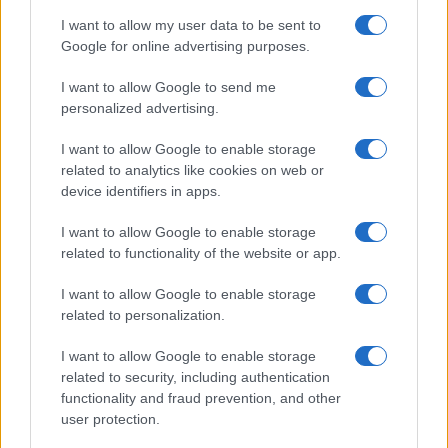
I want to allow my user data to be sent to
Le previsioni meteo per il weekend a Olbia e in
Google for online advertising purposes.
Gallura
I want to allow Google to send me
personalized advertising.
Michelle Hunziker in Gallura, bella anche dal
vivo: un amico vip svela come fa
I want to allow Google to enable storage
related to analytics like cookies on web or
device identifiers in apps.
Calangianus, dopo le polemiche il centro
accoglienza minori chiude
I want to allow Google to enable storage
related to functionality of the website or app.
Olbia, divieto di sosta contro spaccio e degrado:
I want to allow Google to enable storage
esplode la protesta
related to personalization.
I want to allow Google to enable storage
Pausa caffè impeccabile: come scegliere la
related to security, including authentication
functionality and fraud prevention, and other
soluzione ideale per la casa e l’ufficio
user protection.