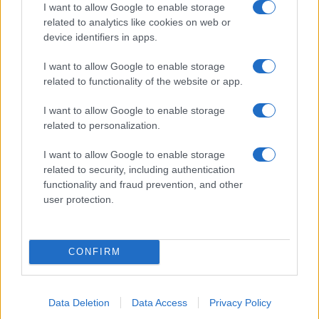
Incidente a Baia Sardinia, scontro tra auto e
I want to allow Google to enable storage
related to analytics like cookies on web or
moto: un ferito
device identifiers in apps.
I want to allow Google to enable storage
Olbia, le previsioni meteo per lunedì 10 agosto
related to functionality of the website or app.
2026
I want to allow Google to enable storage
related to personalization.
Le ultime offerte di lavoro a Olbia e in Gallura
I want to allow Google to enable storage
related to security, including authentication
functionality and fraud prevention, and other
Cumuli di rifiuti a Santa Teresa Gallura, la
user protection.
segnalazione dei residenti
CONFIRM
Data Deletion
Data Access
Privacy Policy