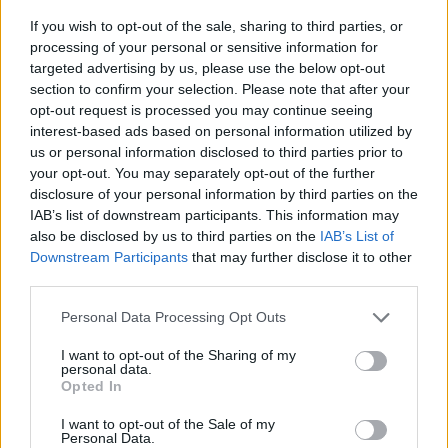
If you wish to opt-out of the sale, sharing to third parties, or
processing of your personal or sensitive information for
Inviaci le tue segnalazioni,
targeted advertising by us, please use the below opt-out
i tuoi video e le tue foto
section to confirm your selection. Please note that after your
Su WhatsApp al numero +39
opt-out request is processed you may continue seeing
345 356 7512
interest-based ads based on personal information utilized by
us or personal information disclosed to third parties prior to
your opt-out. You may separately opt-out of the further
disclosure of your personal information by third parties on the
IAB’s list of downstream participants. This information may
also be disclosed by us to third parties on the
IAB’s List of
Ricevi le nostre ultime news
Downstream Participants
that may further disclose it to other
third parties.
da
Google News
Please note that this website/app uses one or more Google
Personal Data Processing Opt Outs
services and may gather and store information including but
not limited to your visit or usage behaviour. You may click to
I want to opt-out of the Sharing of my
Condividi l'articolo
personal data.
grant or deny consent to Google and its third-party tags to
Opted In
use your data for below specified purposes in below Google
F
T
Pi
W
S
consent section.
I want to opt-out of the Sale of my
Personal Data.