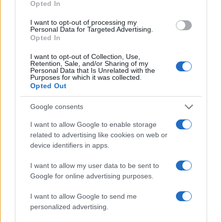
a
w
n
h
h
Opted In
ce
it
te
at
a
Articolo precedente
I want to opt-out of processing my
b
te
re
s
re
Personal Data for Targeted Advertising.
Prossimo articolo
Opted In
o
r
st
A
I want to opt-out of Collection, Use,
o
p
Retention, Sale, and/or Sharing of my
Personal Data that Is Unrelated with the
NOTIZIE RECENTI
k
p
Purposes for which it was collected.
Opted Out
Auto prende fuoco sulla strada statale 125 a
Google consents
Olbia, cosa è successo
I want to allow Google to enable storage
related to advertising like cookies on web or
Incidente sulla 125 a Olbia, due auto coinvolte:
device identifiers in apps.
danni ingenti
I want to allow my user data to be sent to
Google for online advertising purposes.
Auto finisce contro un muretto, un ferito ad
I want to allow Google to send me
Arzachena
personalized advertising.