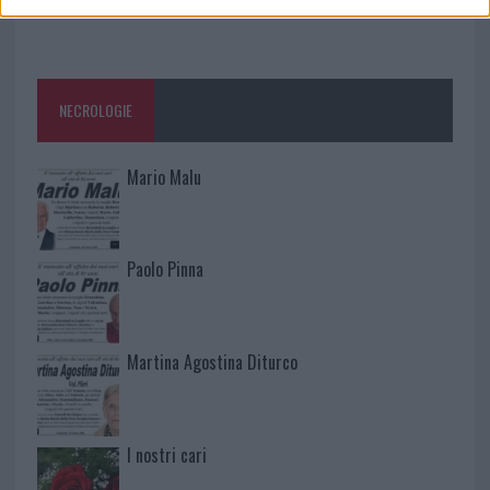
NECROLOGIE
Mario Malu
Paolo Pinna
Martina Agostina Diturco
I nostri cari