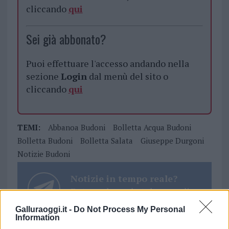
cliccando
qui
Sei già abbonato?
Puoi effettuare l'accesso andando nella
sezione
Login
dal menù del sito o
cliccando
qui
TEMI:
Abbanoa Budoni
Bolletta Acqua Budoni
Bolletta Budoni
Bolletta Salata
Giuseppe Durgoni
Notizie Budoni
Notizie in tempo reale?
Entra nel canale telegram di
GalluraOggi.it
Galluraoggi.it -
Do Not Process My Personal
Information