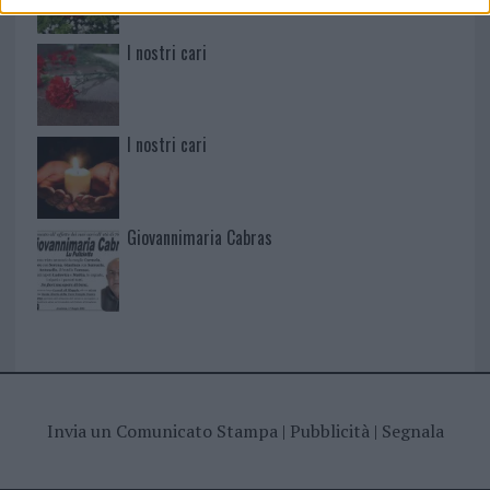
I nostri cari
I nostri cari
Giovannimaria Cabras
Invia un Comunicato Stampa
|
Pubblicità
|
Segnala