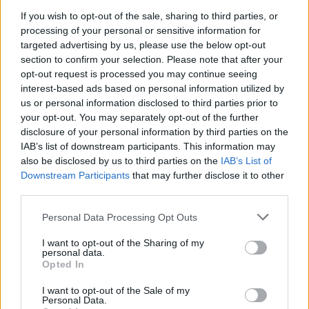
ce
it
te
at
a
If you wish to opt-out of the sale, sharing to third parties, or
Articolo precedente
processing of your personal or sensitive information for
b
te
re
s
re
Prossimo articolo
targeted advertising by us, please use the below opt-out
o
r
st
A
section to confirm your selection. Please note that after your
opt-out request is processed you may continue seeing
o
p
interest-based ads based on personal information utilized by
NOTIZIE RECENTI
k
p
us or personal information disclosed to third parties prior to
your opt-out. You may separately opt-out of the further
disclosure of your personal information by third parties on the
Incendi, a San Pasquale arriva il Campo Base:
IAB’s list of downstream participants. This information may
l’inaugurazione
also be disclosed by us to third parties on the
IAB’s List of
Downstream Participants
that may further disclose it to other
third parties.
Andrea Mura conquista Palau: grande
partecipazione per il suo racconto
Please note that this website/app uses one or more Google
Personal Data Processing Opt Outs
services and may gather and store information including but
not limited to your visit or usage behaviour. You may click to
I want to opt-out of the Sharing of my
personal data.
Calangianus, allarme sul centro accoglienza
grant or deny consent to Google and its third-party tags to
Opted In
minori, Albieri: “Episodi gravissimi”
use your data for below specified purposes in below Google
consent section.
I want to opt-out of the Sale of my
Personal Data.