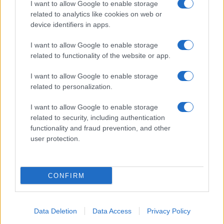
I want to allow Google to enable storage
related to analytics like cookies on web or
device identifiers in apps.
I want to allow Google to enable storage
NECROLOGIE
related to functionality of the website or app.
I want to allow Google to enable storage
Mario Malu
related to personalization.
I want to allow Google to enable storage
related to security, including authentication
Paolo Pinna
functionality and fraud prevention, and other
user protection.
Martina Agostina Diturco
CONFIRM
I nostri cari
Data Deletion
Data Access
Privacy Policy