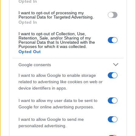
Gallura, finti clienti svuotano le suite: furto da
Opted In
50mila nel resort
I want to opt-out of processing my
Personal Data for Targeted Advertising.
Opted In
Meteo Olbia 7 agosto, sole e caldo tornano
I want to opt-out of Collection, Use,
protagonisti
Retention, Sale, and/or Sharing of my
Personal Data that Is Unrelated with the
Purposes for which it was collected.
Opted Out
Test tunnel Olbia: rampe chiuse ancora fino a
fine agosto
Google consents
I want to allow Google to enable storage
Aggius conquista la classifica delle mete più
related to advertising like cookies on web or
amate dell’estate 2026
device identifiers in apps.
I want to allow my user data to be sent to
Google for online advertising purposes.
I want to allow Google to send me
personalized advertising.