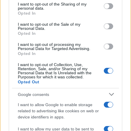
Ricevi le nostre ultime news
not limited to your visit or usage behaviour. You may click to
I want to opt-out of the Sharing of my
personal data.
grant or deny consent to Google and its third-party tags to
Opted In
use your data for below specified purposes in below Google
da
Google News
consent section.
I want to opt-out of the Sale of my
Personal Data.
Opted In
Condividi l'articolo
I want to opt-out of processing my
Personal Data for Targeted Advertising.
F
T
Pi
W
S
Opted In
a
w
n
h
h
I want to opt-out of Collection, Use,
Retention, Sale, and/or Sharing of my
ce
it
te
at
a
Personal Data that Is Unrelated with the
Articolo precedente
Purposes for which it was collected.
b
te
re
s
re
Prossimo articolo
Opted Out
o
r
st
A
Google consents
o
p
NOTIZIE RECENTI
I want to allow Google to enable storage
k
p
related to advertising like cookies on web or
device identifiers in apps.
Ristorante distrutto dalle fiamme a La
I want to allow my user data to be sent to
Maddalena, incendio a Monti d’à rena