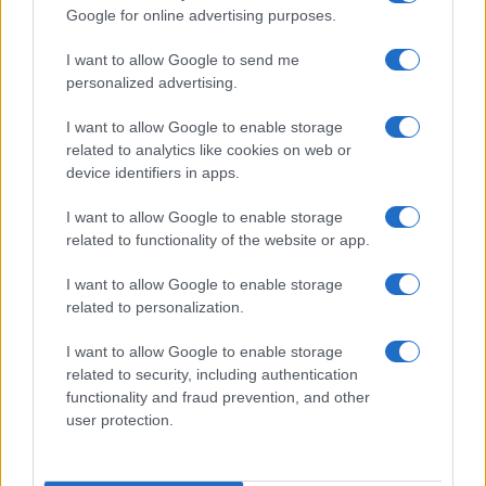
Google for online advertising purposes.
Le previsioni meteo per il weekend a Olbia e in
I want to allow Google to send me
personalized advertising.
Gallura
I want to allow Google to enable storage
related to analytics like cookies on web or
Michelle Hunziker in Gallura, bella anche dal
device identifiers in apps.
vivo: un amico vip svela come fa
I want to allow Google to enable storage
related to functionality of the website or app.
Calangianus, dopo le polemiche il centro
accoglienza minori chiude
I want to allow Google to enable storage
related to personalization.
Olbia, divieto di sosta contro spaccio e degrado:
I want to allow Google to enable storage
esplode la protesta
related to security, including authentication
functionality and fraud prevention, and other
user protection.
Pausa caffè impeccabile: come scegliere la
soluzione ideale per la casa e l’ufficio