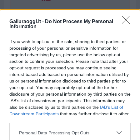
TEMI:
Porto Pollo
Pulizia Spiagge
Galluraoggi.it -
Do Not Process My Personal
Information
Inviaci le tue segnalazioni,
If you wish to opt-out of the sale, sharing to third parties, or
i tuoi video e le tue foto
processing of your personal or sensitive information for
Su WhatsApp al numero +39
targeted advertising by us, please use the below opt-out
345 356 7512
section to confirm your selection. Please note that after your
opt-out request is processed you may continue seeing
interest-based ads based on personal information utilized by
us or personal information disclosed to third parties prior to
your opt-out. You may separately opt-out of the further
Notizie in tempo reale?
disclosure of your personal information by third parties on the
Entra nel canale telegram di
IAB’s list of downstream participants. This information may
GalluraOggi.it
also be disclosed by us to third parties on the
IAB’s List of
Downstream Participants
that may further disclose it to other
third parties.
Please note that this website/app uses one or more Google
Personal Data Processing Opt Outs
services and may gather and store information including but