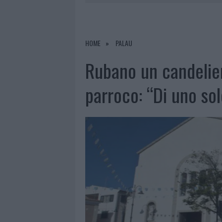
7 AGOSTO 2026
|
LE PREVISIONI METEO PER IL WEE
7 AGOSTO 2026
|
MICHELLE HUNZIKER IN GALLURA,
7 AGOSTO 2026
|
CALANGIANUS, DOPO LE POLEMIC
HOME
PALAU
8 AGOSTO 2026
|
A FUOCO UN DEPOSITO CON BOMB
Rubano un candeliere
parroco: “Di uno so