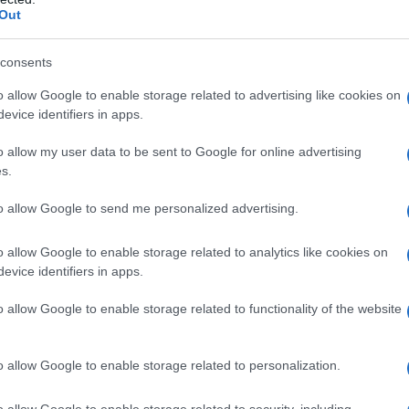
Out
consents
Don Paolo Palau
Furto Candeliere Palau
o allow Google to enable storage related to advertising like cookies on
le Grazie Palau
Notizie Palau
evice identifiers in apps.
o allow my user data to be sent to Google for online advertising
lazioni, i tuoi video e le tue foto
s.
ro +39 345 356 7512
to allow Google to send me personalized advertising.
o allow Google to enable storage related to analytics like cookies on
eale?
evice identifiers in apps.
gram di GalluraOggi.it
o allow Google to enable storage related to functionality of the website
o allow Google to enable storage related to personalization.
ime news da
Google News
o allow Google to enable storage related to security, including