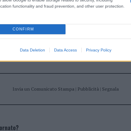
cation functionality and fraud prevention, and other user protection.
CONFIRM
Data Deletion
Data Access
Privacy Policy
dente
Prossimo articolo
Invia un Comunicato Stampa
|
Pubblicità
|
Segnala
iornato?