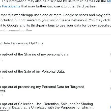
. This information may also be disclosed by us to third parties on the
IA
el culto eucaristico, aggiungendo che di
Participants
that may further disclose it to other third parties.
 vorrebbero più schiaffi in casa. Dal post,
 that this website/app uses one or more Google services and may gath
i i ladri a caccia di cose sacre. Rubano di
including but not limited to your visit or usage behaviour. You may click 
degli altarini del Corpus Domini, ceri e
 to Google and its third-party tags to use your data for below specifi
 una domanda di molti. “Speriamo
sia per una
ogle consent section.
 riportano in chiesa”, ha ironizzato una
l Data Processing Opt Outs
o opt-out of the Sharing of my personal data.
In
azionali?
o opt-out of the Sale of my Personal Data.
In
 mese
cliccando
qui
to opt-out of processing my Personal Data for Targeted
ing.
In
o opt-out of Collection, Use, Retention, Sale, and/or Sharing
ersonal Data that Is Unrelated with the Purposes for which it
do nella sezione
Login
dal menù del sito o
lected.