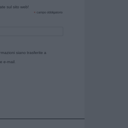
cate sul sito web!
*
campo obbligatorio
rmazioni siano trasferite a
e e-mail.