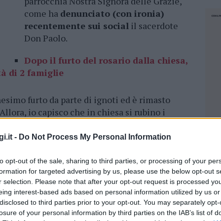
parrocchia Nostra Signora delle Grazie,
come ha
denunciato (con ironia)
recentemente sui social
il sacerdote
Don Paolo.
Dopo il furto del rosario dalla chiesa,
à di 2 famiglie
nesimo furto da parte di ignoti ed è rimasto
Allora, io capisco che in chiesa si rubino i
rini e appetibili
– si sfoga Don Paolo, rimasto
o anche che
si rubino i soldini
delle offerte
i.it -
Do Not Process My Personal Information
o in difficoltà metta i bottoni dei cappotti e i
stua. Ma arrivare a
rubare un candeliere
to opt-out of the sale, sharing to third parties, or processing of your per
formation for targeted advertising by us, please use the below opt-out s
ccessivo. Poi almeno li rubassero tutti e due.
r selection. Please note that after your opt-out request is processed y
? Misteri… ma questa volta di poca fede”.
eing interest-based ads based on personal information utilized by us or
disclosed to third parties prior to your opt-out. You may separately opt-
bbiare i fedeli e i compaesani e ha coinvolto
losure of your personal information by third parties on the IAB’s list of
NEC
an Franco, della chiesa di Cannigione, che ha