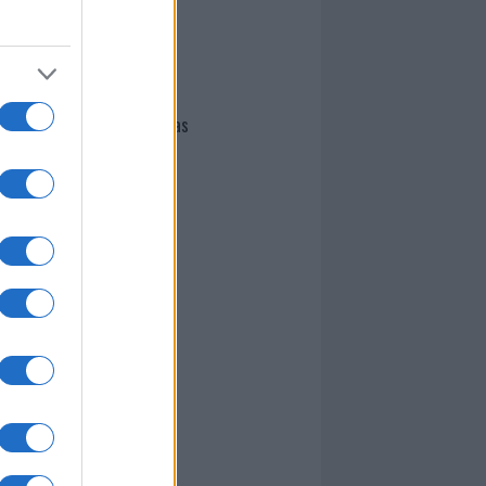
I nostri cari
Giovannimaria Cabras