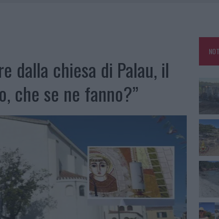
KEND A OLBIA E IN GALLURA
 BELLA ANCHE DAL VIVO: UN AMICO VIP SVELA COME FA
HE IL CENTRO ACCOGLIENZA MINORI CHIUDE
NOT
OLE, INTERVENTO DEI VIGILI DEL FUOCO A RUDALZA
 dalla chiesa di Palau, il
lo, che se ne fanno?”