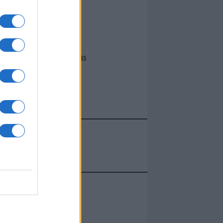
I nostri cari
Giovannimaria Cabras