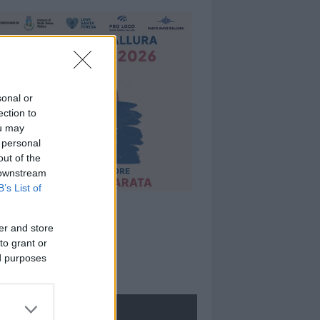
sonal or
ection to
ou may
 personal
out of the
 downstream
B’s List of
er and store
to grant or
ed purposes
ROLOGIE