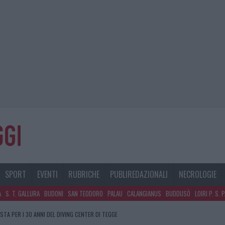
SPORT
EVENTI
RUBRICHE
PUBLIREDAZIONALI
NECROLOGIE
A
S. T. GALLURA
BUDONI
SAN TEODORO
PALAU
CALANGIANUS
BUDDUSÒ
LOIRI P. S. 
STA PER I 30 ANNI DEL DIVING CENTER DI TEGGE
CON L’AUTO AD ARZACHENA: FERITO IL CONDUCENTE