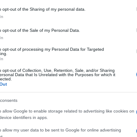
 mese
cliccando
qui
o opt-out of the Sharing of my personal data.
In
o opt-out of the Sale of my Personal Data.
In
do nella sezione
Login
dal menù del sito o
to opt-out of processing my Personal Data for Targeted
ing.
In
o opt-out of Collection, Use, Retention, Sale, and/or Sharing
ersonal Data that Is Unrelated with the Purposes for which it
lected.
Out
consents
o allow Google to enable storage related to advertising like cookies on
dente
Prossimo articolo
evice identifiers in apps.
o allow my user data to be sent to Google for online advertising
s.