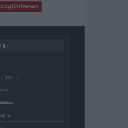
MUNI
io Pausania
chena
ddalena
Gallura