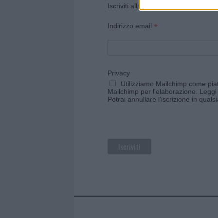
Iscriviti alla newsletter di Gallura O
*
Indirizzo email
Privacy
Utilizziamo Mailchimp come piatt
Mailchimp per l'elaborazione.
Leggi 
Potrai annullare l'iscrizione in qual