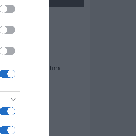
Mario Malu
Paolo Pinna
Martina Agostina Diturco
I nostri cari
I nostri cari