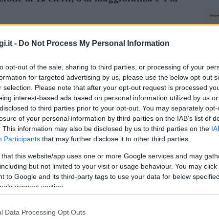
82 preferenze) è stato indicato come
o, Marketing, Personale, Portualità e Demanio,
i.it -
Do Not Process My Personal Information
Sport e Spettacoli.
Fabrizio Asole,
(140
to opt-out of the sale, sharing to third parties, or processing of your per
 pubblici, Manutenzioni, Decoro e Innovazione
formation for targeted advertising by us, please use the below opt-out s
essore ai Servizi sociali, Pubblica istruzione,
r selection. Please note that after your opt-out request is processed y
 e politiche giovanili.
eing interest-based ads based on personal information utilized by us or
disclosed to third parties prior to your opt-out. You may separately opt-
a far parte della seduta del consiglio
losure of your personal information by third parties on the IAB’s list of
anna e Gabriele Alivesi.
Capogruppo
. This information may also be disclosed by us to third parties on the
IA
aggioranza ci sono anche
Claudio Cudoni,
Participants
that may further disclose it to other third parties.
o Piras e Antonio Francesco Loi.
 that this website/app uses one or more Google services and may gath
including but not limited to your visit or usage behaviour. You may click 
 to Google and its third-party tags to use your data for below specifi
ogle consent section.
azionali?
l Data Processing Opt Outs
NEC