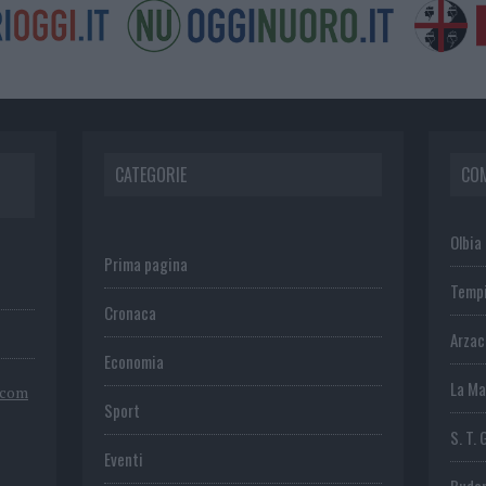
CATEGORIE
CO
Olbia
Prima pagina
Temp
Cronaca
Arza
Economia
La Ma
.com
Sport
S. T. 
Eventi