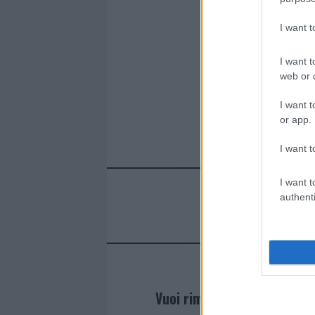
o
p
I want 
k
p
I want t
web or d
I want t
or app.
I want t
I want t
authenti
Vuoi rimanere sempre agg