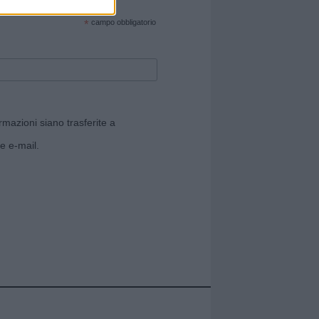
cate sul sito web!
*
campo obbligatorio
rmazioni siano trasferite a
e e-mail.