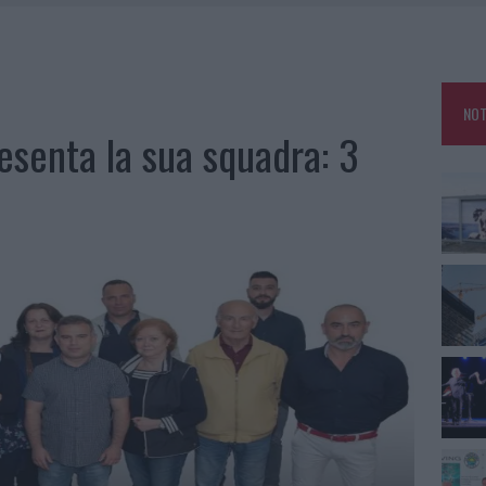
AU, UNA SVOLTA PER GLI UTENTI
ZIONE SOA IN ITALIA: LISTA DELLE 4 REALTÀ PIÙ EFFICIENTI NELLA GESTIONE
NOT
 OUT AD OLBIA PER IL READING SU ATZENI
esenta la sua squadra: 3