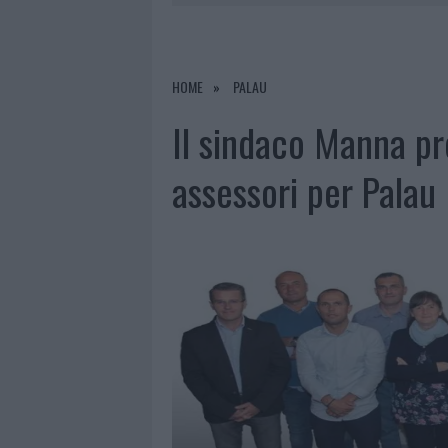
6 AGOSTO 2026
|
NUOVO SPORTELLO RIFIUTI A PAL
6 AGOSTO 2026
|
MIGLIORI AGENZIE PER L’ATTESTA
DELLE PRATICHE
HOME
PALAU
5 AGOSTO 2026
|
“SUL FILO DEL DISCORSO”: SOLD
Il sindaco Manna pr
assessori per Palau