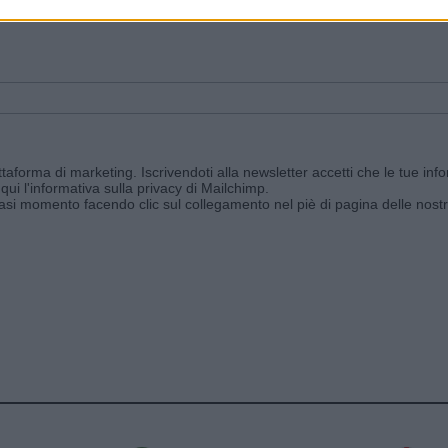
ggi e ricevi le nostre email periodiche contenenti le ultime notizie pubbli
aforma di marketing. Iscrivendoti alla newsletter accetti che le tue info
qui l'informativa sulla privacy di Mailchimp
.
siasi momento facendo clic sul collegamento nel piè di pagina delle nostr