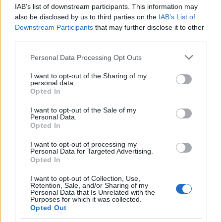
IAB’s list of downstream participants. This information may
also be disclosed by us to third parties on the
IAB’s List of
Incidente sulla strada provinciale ad Arzachena,
Downstream Participants
that may further disclose it to other
third parties.
un ferito
Please note that this website/app uses one or more Google
Personal Data Processing Opt Outs
services and may gather and store information including but
Sangue, musica e solidarietà con Avis Olbia al
not limited to your visit or usage behaviour. You may click to
I want to opt-out of the Sharing of my
Delta Center
personal data.
grant or deny consent to Google and its third-party tags to
Opted In
use your data for below specified purposes in below Google
consent section.
I want to opt-out of the Sale of my
Meteo Olbia 9 agosto, temperature in calo
Personal Data.
Opted In
I want to opt-out of processing my
Personal Data for Targeted Advertising.
Salmo finisce in ospedale a Catania, ma il tour
Opted In
va avanti: “Sicilia, ci sono”
I want to opt-out of Collection, Use,
Retention, Sale, and/or Sharing of my
Personal Data that Is Unrelated with the
Purposes for which it was collected.
Opted Out