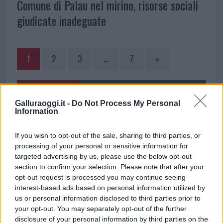
Comune di Palau nel mirino, risorse sociali
giudicate inadeguate
1
2
3
…
7
»
NOTIZIE RECENTI
Galluraoggi.it -
Do Not Process My Personal
Information
Controlli rafforzati in Costa Smeralda, 20
If you wish to opt-out of the sale, sharing to third parties, or
arresti e 135 denunce
processing of your personal or sensitive information for
targeted advertising by us, please use the below opt-out
Tre milioni di euro dalla Provincia Gallura per
section to confirm your selection. Please note that after your
opt-out request is processed you may continue seeing
nuove aule nelle scuole di Olbia
interest-based ads based on personal information utilized by
us or personal information disclosed to third parties prior to
Incidente sulla provinciale 125, paura tra Olbia e
your opt-out. You may separately opt-out of the further
disclosure of your personal information by third parties on the
Arzachena