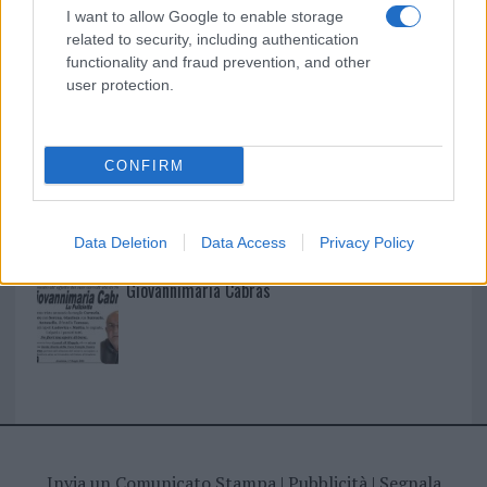
I nostri cari
I want to allow Google to enable storage
related to security, including authentication
functionality and fraud prevention, and other
user protection.
I nostri cari
CONFIRM
I nostri cari
Data Deletion
Data Access
Privacy Policy
Giovannimaria Cabras
Invia un Comunicato Stampa
|
Pubblicità
|
Segnala