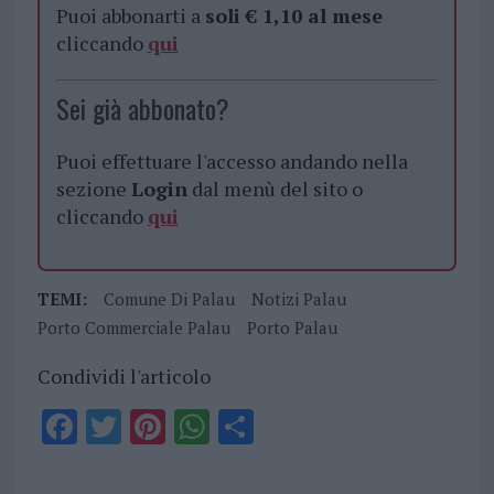
Puoi abbonarti a
soli € 1,10 al mese
cliccando
qui
Sei già abbonato?
Puoi effettuare l'accesso andando nella
sezione
Login
dal menù del sito o
cliccando
qui
TEMI:
Comune Di Palau
Notizi Palau
Porto Commerciale Palau
Porto Palau
Condividi l'articolo
F
T
Pi
W
S
a
w
n
h
h