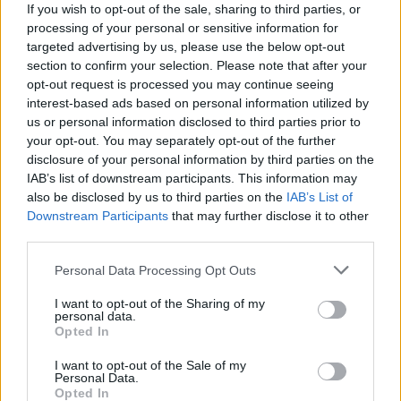
50mila nel resort
If you wish to opt-out of the sale, sharing to third parties, or
processing of your personal or sensitive information for
targeted advertising by us, please use the below opt-out
Meteo Olbia 7 agosto, sole e caldo tornano
section to confirm your selection. Please note that after your
protagonisti
opt-out request is processed you may continue seeing
interest-based ads based on personal information utilized by
us or personal information disclosed to third parties prior to
Test tunnel Olbia: rampe chiuse ancora fino a
your opt-out. You may separately opt-out of the further
fine agosto
disclosure of your personal information by third parties on the
IAB’s list of downstream participants. This information may
also be disclosed by us to third parties on the
IAB’s List of
Aggius conquista la classifica delle mete più
Downstream Participants
that may further disclose it to other
amate dell’estate 2026
third parties.
Please note that this website/app uses one or more Google
Personal Data Processing Opt Outs
services and may gather and store information including but
not limited to your visit or usage behaviour. You may click to
I want to opt-out of the Sharing of my
personal data.
grant or deny consent to Google and its third-party tags to
Opted In
use your data for below specified purposes in below Google
consent section.
I want to opt-out of the Sale of my
Personal Data.
Opted In