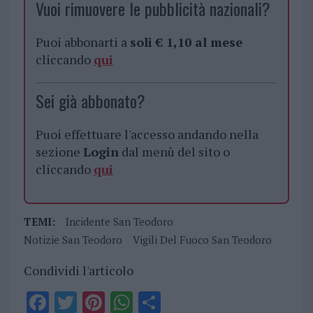
Vuoi rimuovere le pubblicità nazionali?
Puoi abbonarti a
soli € 1,10 al mese
cliccando
qui
Sei già abbonato?
Puoi effettuare l'accesso andando nella
sezione
Login
dal menù del sito o
cliccando
qui
TEMI:
Incidente San Teodoro
Notizie San Teodoro
Vigili Del Fuoco San Teodoro
Condividi l'articolo
F
T
Pi
W
S