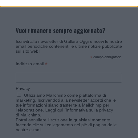
Vuoi rimanere sempre aggiornato?
Iscriviti alla newsletter di Gallura Oggi e ricevi le nostre
email periodiche contenenti le ultime notizie pubblicate
sul sito web!
*
campo obbligatorio
*
Indirizzo email
Privacy
Utilizziamo Mailchimp come piattaforma di
marketing. Iscrivendoti alla newsletter accetti che le
tue informazioni siano trasferite a Mailchimp per
l'elaborazione.
Leggi qui l'informativa sulla privacy
di Mailchimp
.
Potrai annullare l'iscrizione in qualsiasi momento
facendo clic sul collegamento nel piè di pagina delle
nostre e-mail.