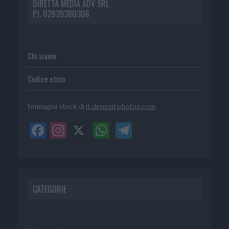
DIRETTA MEDIA ADV SRL
P.I. 02839380306
Chi siamo
Codice etico
Immagini stock di
it.depositphotos.com
CATEGORIE