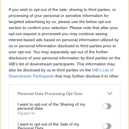
Calangianus, allarme sul centro accoglienza
If you wish to opt-out of the sale, sharing to third parties, or
minori, Albieri: “Episodi gravissimi”
processing of your personal or sensitive information for
targeted advertising by us, please use the below opt-out
section to confirm your selection. Please note that after your
Gallura, finti clienti svuotano le suite: furto da
opt-out request is processed you may continue seeing
50mila nel resort
interest-based ads based on personal information utilized by
us or personal information disclosed to third parties prior to
your opt-out. You may separately opt-out of the further
Meteo Olbia 7 agosto, sole e caldo tornano
disclosure of your personal information by third parties on the
protagonisti
IAB’s list of downstream participants. This information may
also be disclosed by us to third parties on the
IAB’s List of
Downstream Participants
that may further disclose it to other
Test tunnel Olbia: rampe chiuse ancora fino a
third parties.
fine agosto
Please note that this website/app uses one or more Google
Personal Data Processing Opt Outs
services and may gather and store information including but
not limited to your visit or usage behaviour. You may click to
I want to opt-out of the Sharing of my
personal data.
grant or deny consent to Google and its third-party tags to
Opted In
use your data for below specified purposes in below Google
consent section.
I want to opt-out of the Sale of my
Personal Data.