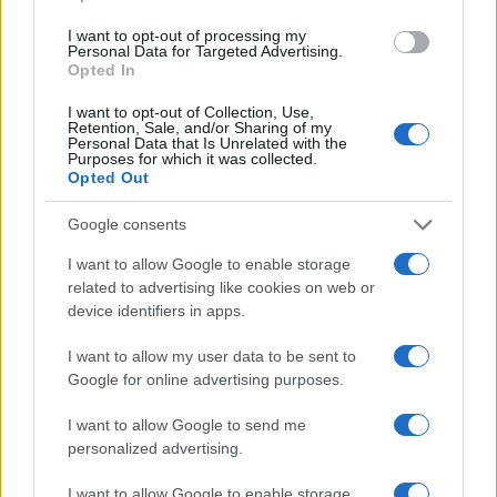
ce
it
te
at
a
Articolo precedente
b
te
re
s
re
I want to opt-out of processing my
Prossimo articolo
Personal Data for Targeted Advertising.
o
r
st
A
Opted In
o
p
I want to opt-out of Collection, Use,
Retention, Sale, and/or Sharing of my
NOTIZIE RECENTI
k
p
Personal Data that Is Unrelated with the
Purposes for which it was collected.
Opted Out
Incendio nella notte a Olbia, a fuoco due furgoni
Google consents
I want to allow Google to enable storage
related to advertising like cookies on web or
A fuoco un deposito con bombole, intervento dei
device identifiers in apps.
vigili del fuoco a Rudalza
I want to allow my user data to be sent to
Google for online advertising purposes.
Ristorante distrutto dalle fiamme a La
Maddalena, incendio a Monti d’à rena
I want to allow Google to send me
personalized advertising.
Le previsioni meteo per il weekend a Olbia e in
I want to allow Google to enable storage