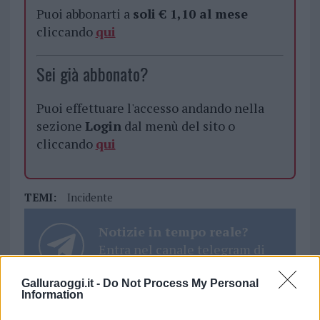
Puoi abbonarti a
soli € 1,10 al mese
cliccando
qui
Sei già abbonato?
Puoi effettuare l'accesso andando nella
sezione
Login
dal menù del sito o
cliccando
qui
TEMI:
Incidente
Notizie in tempo reale?
Entra nel canale telegram di
GalluraOggi.it
Galluraoggi.it -
Do Not Process My Personal
Information