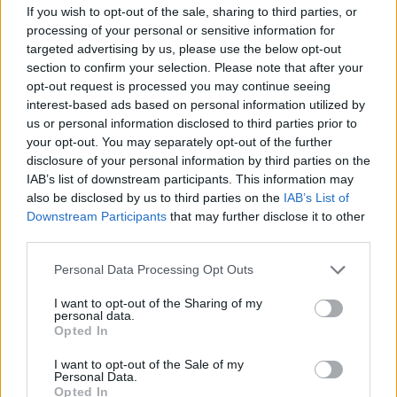
If you wish to opt-out of the sale, sharing to third parties, or
Inviaci le tue segnalazioni,
processing of your personal or sensitive information for
i tuoi video e le tue foto
targeted advertising by us, please use the below opt-out
Su WhatsApp al numero +39
section to confirm your selection. Please note that after your
opt-out request is processed you may continue seeing
345 356 7512
interest-based ads based on personal information utilized by
us or personal information disclosed to third parties prior to
your opt-out. You may separately opt-out of the further
disclosure of your personal information by third parties on the
IAB’s list of downstream participants. This information may
Ricevi le nostre ultime news
also be disclosed by us to third parties on the
IAB’s List of
Downstream Participants
that may further disclose it to other
third parties.
da
Google News
Please note that this website/app uses one or more Google
Personal Data Processing Opt Outs
services and may gather and store information including but
not limited to your visit or usage behaviour. You may click to
I want to opt-out of the Sharing of my
Condividi l'articolo
personal data.
grant or deny consent to Google and its third-party tags to
Opted In
F
T
Pi
W
S
use your data for below specified purposes in below Google
consent section.
I want to opt-out of the Sale of my
a
w
n
h
h
Personal Data.
Opted In