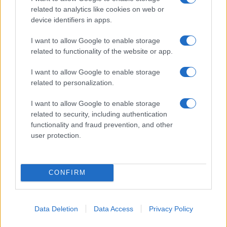
Gallura
related to analytics like cookies on web or
device identifiers in apps.
Michelle Hunziker in Gallura, bella anche dal
I want to allow Google to enable storage
vivo: un amico vip svela come fa
related to functionality of the website or app.
I want to allow Google to enable storage
Calangianus, dopo le polemiche il centro
related to personalization.
accoglienza minori chiude
I want to allow Google to enable storage
related to security, including authentication
Olbia, divieto di sosta contro spaccio e degrado:
functionality and fraud prevention, and other
esplode la protesta
user protection.
CONFIRM
Data Deletion
Data Access
Privacy Policy