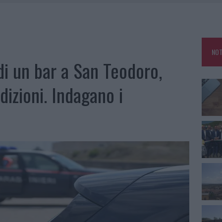
DDA, RISCHIO PER LA RETE ELETTRICA
L CANTIERE: LA GALLURA RITROVA LA STRADA
NOT
U, IL COMUNE COMPLETA L’ITER
di un bar a San Teodoro,
SCEGLIERE LA SOLUZIONE IDEALE PER LA CASA E L’UFFICIO
izioni. Indagano i