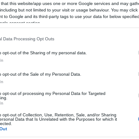
 that this website/app uses one or more Google services and may gath
abilire l’esatta dinamica dell’incidente.
including but not limited to your visit or usage behaviour. You may click 
 to Google and its third-party tags to use your data for below specifi
ogle consent section.
azionali?
l Data Processing Opt Outs
o opt-out of the Sharing of my personal data.
 mese
cliccando
qui
In
o opt-out of the Sale of my Personal Data.
In
do nella sezione
Login
dal menù del sito o
to opt-out of processing my Personal Data for Targeted
ing.
In
o opt-out of Collection, Use, Retention, Sale, and/or Sharing
ersonal Data that Is Unrelated with the Purposes for which it
lected.
Out
lazioni, i tuoi video e le tue foto