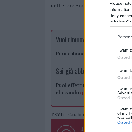
Please note
dell’esercizio commerciale, per st
information 
deny consent
in below Go
Vuoi rimuovere le pubblicità n
Persona
I want t
Puoi abbonarti a
soli € 1,10 al
Opted 
Sei già abbonato?
I want t
Opted 
Puoi effettuare l'accesso andan
I want 
cliccando
qui
Advertis
Opted 
I want t
of my P
TEMI:
Carabinieri San Teodoro
was col
Opted 
Inviaci le tue segna