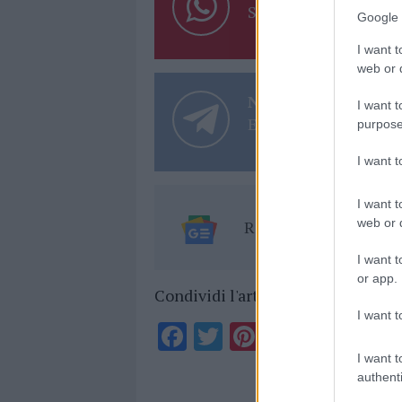
Su WhatsApp al nume
Google 
I want t
web or d
Notizie in tempo r
I want t
Entra nel canale tele
purpose
I want 
I want t
web or d
Ricevi le nostre ult
I want t
or app.
Condividi l'articolo
I want t
F
T
Pi
W
S
a
w
n
h
h
I want t
authenti
ce
it
te
at
a
Articolo prece