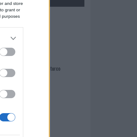
er and store
to grant or
Mario Malu
ed purposes
Paolo Pinna
Martina Agostina Diturco
I nostri cari
I nostri cari