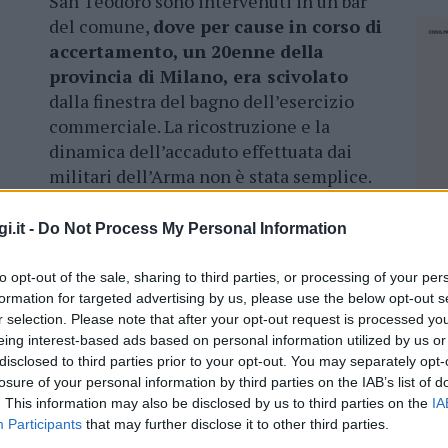
San Teodoro sono intervenuti in un bar
del comune,
dove per cause in corso di
accertamento, un 20enne della
provincia di Milano, era scivolato
dalla finestra del bagno dell’esercizio
commerciale. La ricostruzione e la
dinamica dell’accaduto effettuata dai
militari dell’Arma non è stata semplice.
 acquisite, pare che il ragazzo
sia rimasto
i.it -
Do Not Process My Personal Information
 bagno e, non riuscendo più ad uscire,
ccanto per poter rientrare nel bar.
to opt-out of the sale, sharing to third parties, or processing of your per
 perso l’equilibrio cadendo così da un’altezza
formation for targeted advertising by us, please use the below opt-out s
r selection. Please note that after your opt-out request is processed y
eing interest-based ads based on personal information utilized by us or
disclosed to third parties prior to your opt-out. You may separately opt-
arabinieri, intervenivano i sanitari del 118. Il
losure of your personal information by third parties on the IAB’s list of
za per le gravi ferite riportate, all’ospedale
. This information may also be disclosed by us to third parties on the
IA
io dei militari della locale Stazione vi sono
Participants
that may further disclose it to other third parties.
 se vi sono
immagini di sorveglianza
NEC