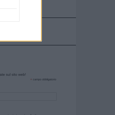
cate sul sito web!
*
campo obbligatorio