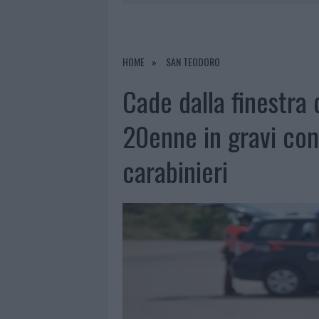
LA GALLURA
7 AGOSTO 2026
|
RAID NELLE CAMPAGNE DI BERCHI
7 AGOSTO 2026
|
MONTE PINO, VIA I CANCELLI DE
HOME
SAN TEODORO
7 AGOSTO 2026
|
NUOVI STALLI RESIDENTI A PALA
Cade dalla finestra 
7 AGOSTO 2026
|
PAUSA CAFFÈ IMPECCABILE: COME 
20enne in gravi cond
carabinieri