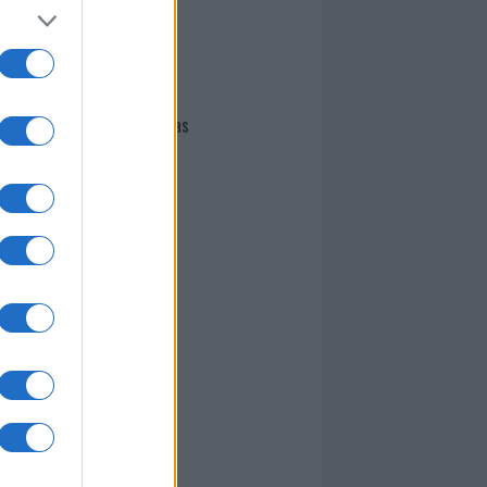
I nostri cari
Giovannimaria Cabras