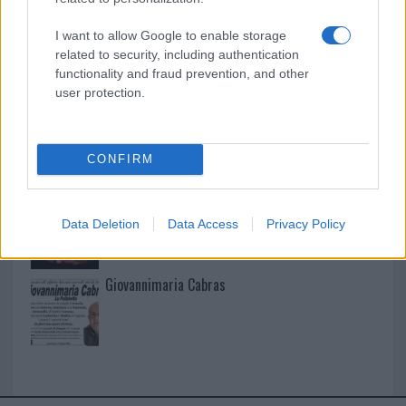
I want to allow Google to enable storage
I nostri cari
related to security, including authentication
functionality and fraud prevention, and other
user protection.
I nostri cari
CONFIRM
I nostri cari
Data Deletion
Data Access
Privacy Policy
Giovannimaria Cabras