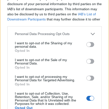
Andrea Mura conquista Palau: grande
disclosure of your personal information by third parties on the
IAB’s list of downstream participants. This information may
partecipazione per il suo racconto
also be disclosed by us to third parties on the
IAB’s List of
Downstream Participants
that may further disclose it to other
third parties.
Calangianus, allarme sul centro accoglienza
minori, Albieri: “Episodi gravissimi”
Please note that this website/app uses one or more Google
Personal Data Processing Opt Outs
services and may gather and store information including but
not limited to your visit or usage behaviour. You may click to
I want to opt-out of the Sharing of my
Gallura, finti clienti svuotano le suite: furto da
personal data.
grant or deny consent to Google and its third-party tags to
Opted In
50mila nel resort
use your data for below specified purposes in below Google
consent section.
I want to opt-out of the Sale of my
Personal Data.
Meteo Olbia 7 agosto, sole e caldo tornano
Opted In
protagonisti
I want to opt-out of processing my
Personal Data for Targeted Advertising.
Opted In
Test tunnel Olbia: rampe chiuse ancora fino a
fine agosto
I want to opt-out of Collection, Use,
Retention, Sale, and/or Sharing of my
Personal Data that Is Unrelated with the
Purposes for which it was collected.
Opted Out