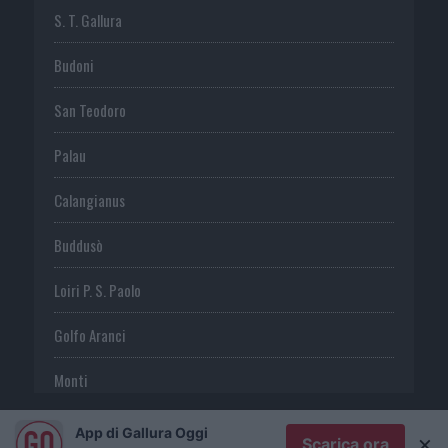
S. T. Gallura
Budoni
San Teodoro
Palau
Calangianus
Buddusò
Loiri P. S. Paolo
Golfo Aranci
Monti
Telti
App di Gallura Oggi
×
Scarica ora