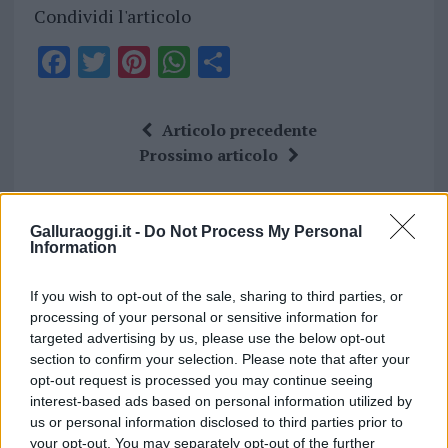
Condividi l'articolo
F
T
Pi
W
S
a
w
n
h
h
ce
it
te
at
a
Articolo precedente
b
te
re
s
re
Prossimo articolo
o
r
st
A
o
p
Galluraoggi.it -
Do Not Process My Personal
NOTIZIE RECENTI
k
p
Information
Migliori cliniche di estetica medicale avanzata
If you wish to opt-out of the sale, sharing to third parties, or
processing of your personal or sensitive information for
in Europa: classifica dei 5 centri di riferimento
targeted advertising by us, please use the below opt-out
pe…
section to confirm your selection. Please note that after your
Incendi, a San Pasquale arriva il Campo Base:
opt-out request is processed you may continue seeing
interest-based ads based on personal information utilized by
l’inaugurazione
us or personal information disclosed to third parties prior to
your opt-out. You may separately opt-out of the further