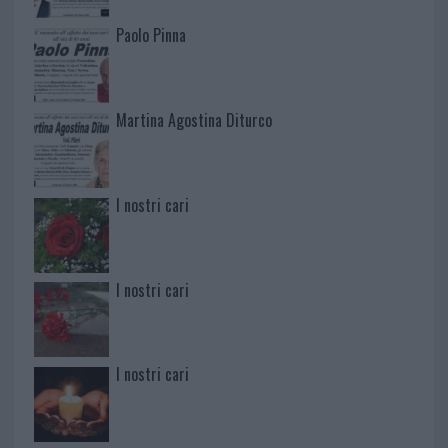
Paolo Pinna
Martina Agostina Diturco
I nostri cari
I nostri cari
I nostri cari