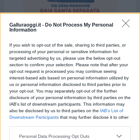
Galluraoggi.it -
Do Not Process My Personal
Vuoi rimuovere le pubblicità nazionali?
Information
If you wish to opt-out of the sale, sharing to third parties, or
Puoi abbonarti a
soli € 1,10 al mese
processing of your personal or sensitive information for
cliccando
qui
targeted advertising by us, please use the below opt-out
section to confirm your selection. Please note that after your
Sei già abbonato?
opt-out request is processed you may continue seeing
interest-based ads based on personal information utilized by
us or personal information disclosed to third parties prior to
Puoi effettuare l'accesso andando nella
your opt-out. You may separately opt-out of the further
sezione
Login
dal menù del sito o
disclosure of your personal information by third parties on the
cliccando
qui
IAB’s list of downstream participants. This information may
also be disclosed by us to third parties on the
IAB’s List of
Downstream Participants
that may further disclose it to other
third parties.
TEMI:
Abusi Edilizi San Teodoro
Please note that this website/app uses one or more Google
Claudia Falchi Delitala
Comune San Teodoro
Personal Data Processing Opt Outs