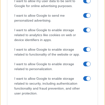
I want to allow my user data to be sent to
Google for online advertising purposes.
Ricevi le nostre ultime news
I want to allow Google to send me
da
Google News
personalized advertising.
I want to allow Google to enable storage
related to analytics like cookies on web or
Condividi l'articolo
device identifiers in apps.
F
T
Pi
W
S
I want to allow Google to enable storage
a
w
n
h
h
related to functionality of the website or app.
ce
it
te
at
a
Articolo precedente
I want to allow Google to enable storage
b
te
re
s
re
related to personalization.
Prossimo articolo
o
r
st
A
I want to allow Google to enable storage
o
p
related to security, including authentication
functionality and fraud prevention, and other
NOTIZIE RECENTI
k
p
user protection.
Incendio nella notte a Olbia, a fuoco due furgoni