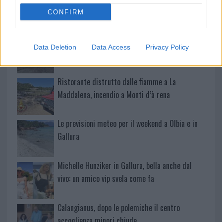
CONFIRM
A fuoco un deposito con bombole, intervento dei
Data Deletion
Data Access
Privacy Policy
vigili del fuoco a Rudalza
Ristorante distrutto dalle fiamme a La
Maddalena, incendio a Monti d’à rena
Le previsioni meteo per il weekend a Olbia e in
Gallura
Michelle Hunziker in Gallura, bella anche dal
vivo: un amico vip svela come fa
Calangianus, dopo le polemiche il centro
accoglienza minori chiude