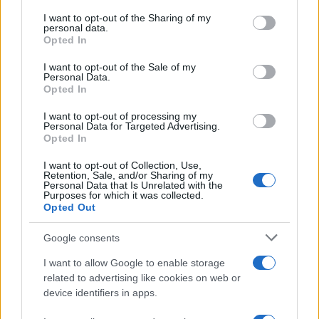
services and may gather and store information including but
Domenico Fiori
Ezio Maria Simonelli
not limited to your visit or usage behaviour. You may click to
I want to opt-out of the Sharing of my
Ezio Simonelli
Lu Impostu
Massimo Mancas
personal data.
grant or deny consent to Google and its third-party tags to
Opted In
Notizie San Teodoro
Silvia Elena Profeta
use your data for below specified purposes in below Google
consent section.
Tribunale Di Nuoro
Violazioni Edilizie
I want to opt-out of the Sale of my
Personal Data.
Opted In
Notizie in tempo reale?
Entra nel canale telegram di
I want to opt-out of processing my
Personal Data for Targeted Advertising.
GalluraOggi.it
Opted In
I want to opt-out of Collection, Use,
Retention, Sale, and/or Sharing of my
Personal Data that Is Unrelated with the
Purposes for which it was collected.
Inviaci le tue segnalazioni,
Opted Out
i tuoi video e le tue foto
Google consents
Su WhatsApp al numero +39
345 356 7512
I want to allow Google to enable storage
related to advertising like cookies on web or
device identifiers in apps.