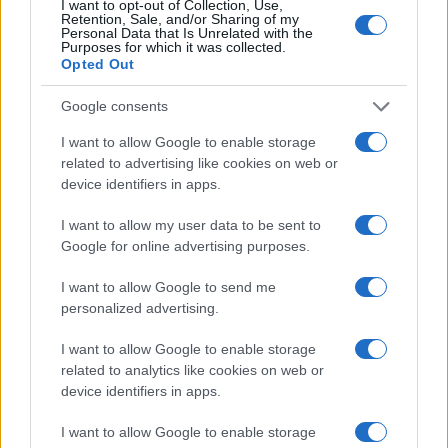
I want to opt-out of Collection, Use,
Retention, Sale, and/or Sharing of my
Personal Data that Is Unrelated with the
Purposes for which it was collected.
TEMI:
Notizie San Teodoro
Opted Out
Nuotatori Paralimpici San Teodoro
Google consents
Inviaci le tue segnalazioni,
I want to allow Google to enable storage
i tuoi video e le tue foto
related to advertising like cookies on web or
Su WhatsApp al numero +39
device identifiers in apps.
345 356 7512
I want to allow my user data to be sent to
Google for online advertising purposes.
I want to allow Google to send me
Notizie in tempo reale?
personalized advertising.
Entra nel canale telegram di
I want to allow Google to enable storage
GalluraOggi.it
related to analytics like cookies on web or
device identifiers in apps.
I want to allow Google to enable storage