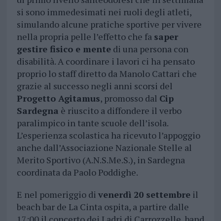
si sono immedesimati nei ruoli degli atleti,
simulando alcune pratiche sportive per vivere
nella propria pelle l’effetto che fa
saper
gestire fisico e mente
di una persona con
disabilità. A coordinare i lavori ci ha pensato
proprio lo staff diretto da Manolo Cattari che
grazie al successo negli anni scorsi del
Progetto Agitamus
, promosso dal
Cip
Sardegna
è riuscito a diffondere il verbo
paralimpico in tante scuole dell’isola.
L’esperienza scolastica ha ricevuto l’appoggio
anche dall’Associazione Nazionale Stelle al
Merito Sportivo (A.N.S.Me.S.), in Sardegna
coordinata da Paolo Poddighe.
E nel pomeriggio di
venerdì 20 settembre
il
beach bar de La Cinta ospita, a partire dalle
17:00 il concerto dei Ladri di Carrozzelle, band