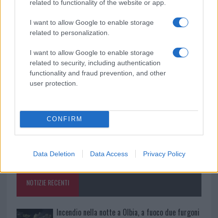
related to functionality of the website or app.
Ricevi le nostre ultime news
I want to allow Google to enable storage
related to personalization.
da
Google News
I want to allow Google to enable storage
related to security, including authentication
functionality and fraud prevention, and other
Condividi l'articolo
user protection.
F
T
Pi
W
S
a
w
n
h
h
CONFIRM
ce
it
te
at
a
Articolo precedente
b
te
re
s
re
Prossimo articolo
o
r
st
A
Data Deletion
Data Access
Privacy Policy
o
p
NOTIZIE RECENTI
k
p
Incendio nella notte a Olbia, a fuoco due furgoni