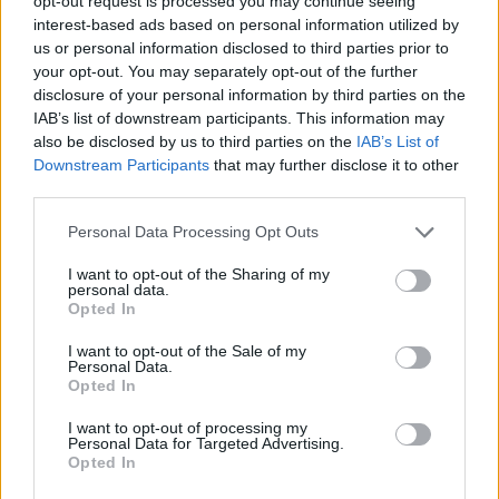
opt-out request is processed you may continue seeing
interest-based ads based on personal information utilized by
us or personal information disclosed to third parties prior to
your opt-out. You may separately opt-out of the further
disclosure of your personal information by third parties on the
IAB’s list of downstream participants. This information may
also be disclosed by us to third parties on the
IAB’s List of
Downstream Participants
that may further disclose it to other
third parties.
Vuoi rimuovere le pubblicità nazionali?
Please note that this website/app uses one or more Google
Personal Data Processing Opt Outs
services and may gather and store information including but
Puoi abbonarti a
soli € 1,10 al mese
not limited to your visit or usage behaviour. You may click to
I want to opt-out of the Sharing of my
personal data.
grant or deny consent to Google and its third-party tags to
cliccando
qui
Opted In
use your data for below specified purposes in below Google
consent section.
I want to opt-out of the Sale of my
Sei già abbonato?
Personal Data.
Opted In
Puoi effettuare l'accesso andando nella
I want to opt-out of processing my
Personal Data for Targeted Advertising.
sezione
Login
dal menù del sito o
Opted In
cliccando
qui