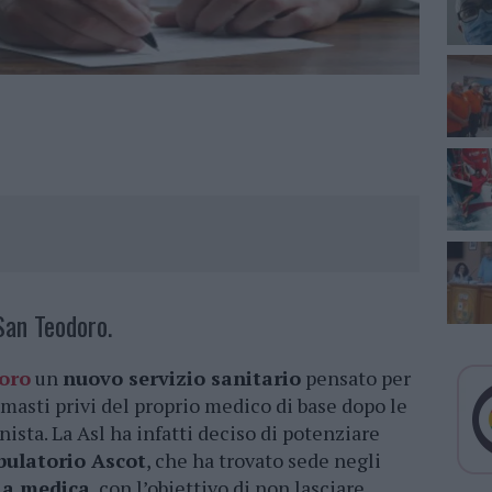
San Teodoro.
oro
un
nuovo servizio sanitario
pensato per
rimasti privi del proprio medico di base dopo le
ista. La Asl ha infatti deciso di potenziare
ulatorio Ascot
, che ha trovato sede negli
ia medica
, con l’obiettivo di non lasciare