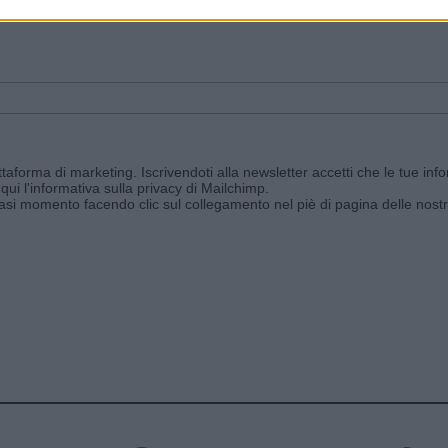
ggi e ricevi le nostre email periodiche contenenti le ultime notizie pubbli
aforma di marketing. Iscrivendoti alla newsletter accetti che le tue info
qui l'informativa sulla privacy di Mailchimp
.
siasi momento facendo clic sul collegamento nel piè di pagina delle nostr