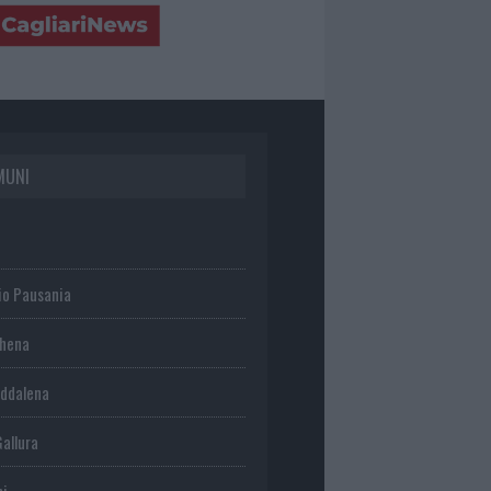
MUNI
io Pausania
chena
ddalena
Gallura