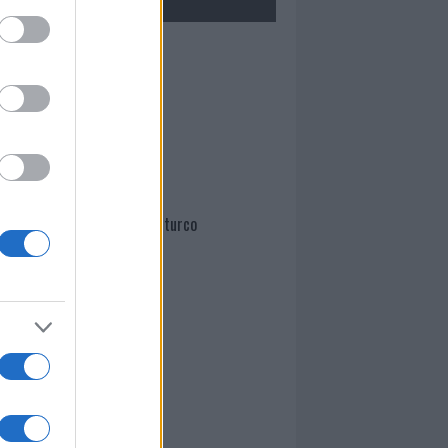
Mario Malu
Paolo Pinna
Martina Agostina Diturco
I nostri cari
I nostri cari