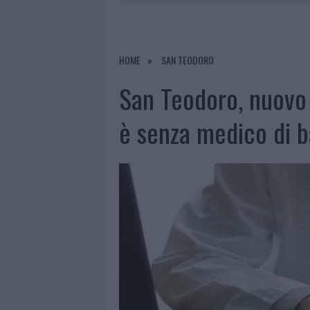
RIFERIMENTO PER I TRATTAMENTI LA
6 AGOSTO 2026
|
INCENDI, A SAN PASQUALE ARRIV
7 AGOSTO 2026
|
FILM INTERNAZIONALE, CASTING
HOME
SAN TEODORO
7 AGOSTO 2026
|
PORTO ROTONDO OSPITA LA GRAN
San Teodoro, nuovo
7 AGOSTO 2026
|
CONTROLLI ALL’AEROPORTO DI O
è senza medico di 