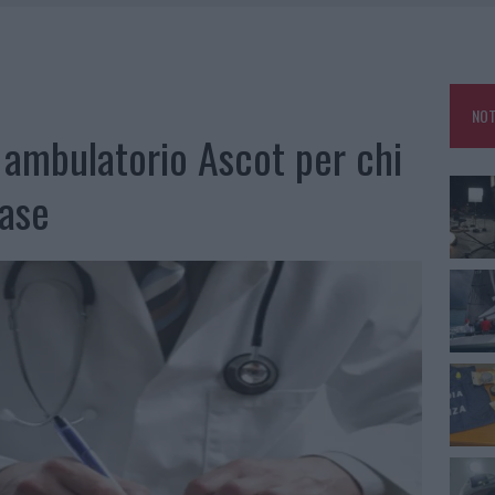
SER NON INVASIVI
A IL CAMPO BASE: L’INAUGURAZIONE
 PER COMPARSE IN COSTA SMERALDA
NOT
DE SFIDA DELLA VELA NELL’ESTATE 2026
 ambulatorio Ascot per chi
LBIA, SEQUESTRATI CAVIALE E SABBIA RUBATA
base