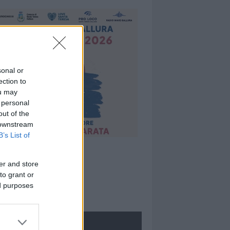
sonal or
ection to
ou may
 personal
out of the
 downstream
B’s List of
er and store
to grant or
ed purposes
ROLOGIE