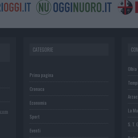
CATEGORIE
CO
Olbia
Prima pagina
Temp
Cronaca
Arza
Economia
La Ma
.com
Sport
S. T. 
Eventi