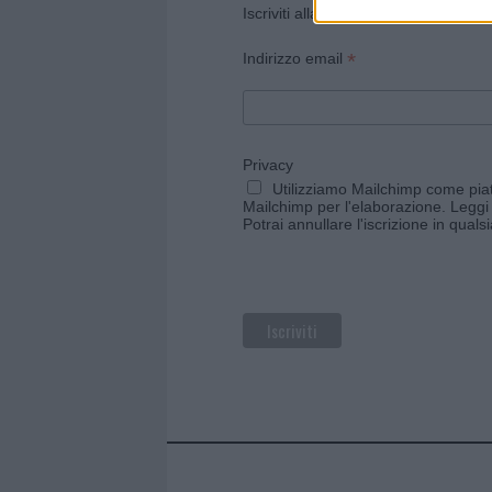
Iscriviti alla newsletter di Gallura O
*
Indirizzo email
Privacy
Utilizziamo Mailchimp come piatt
Mailchimp per l'elaborazione.
Leggi 
Potrai annullare l'iscrizione in qual