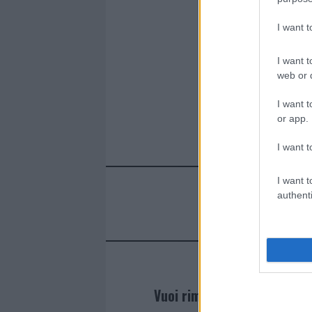
o
r
st
A
I want 
o
p
k
p
I want t
web or d
I want t
or app.
I want t
I want t
authenti
Vuoi rimanere sempre agg