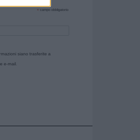
cate sul sito web!
*
campo obbligatorio
rmazioni siano trasferite a
e e-mail.