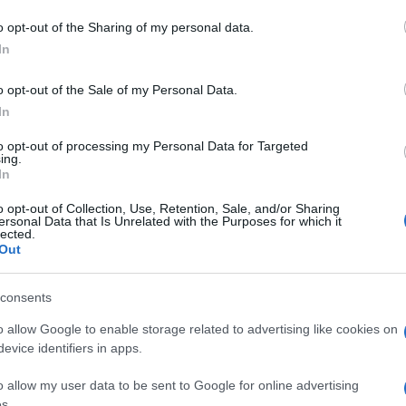
 mese
cliccando
qui
o opt-out of the Sharing of my personal data.
In
o opt-out of the Sale of my Personal Data.
In
do nella sezione
Login
dal menù del sito o
to opt-out of processing my Personal Data for Targeted
ing.
In
o opt-out of Collection, Use, Retention, Sale, and/or Sharing
irisinu
Notizie San Teodoro
Silvio Saba
ersonal Data that Is Unrelated with the Purposes for which it
lected.
Out
consents
o allow Google to enable storage related to advertising like cookies on
evice identifiers in apps.
dente
Prossimo articolo
o allow my user data to be sent to Google for online advertising
s.