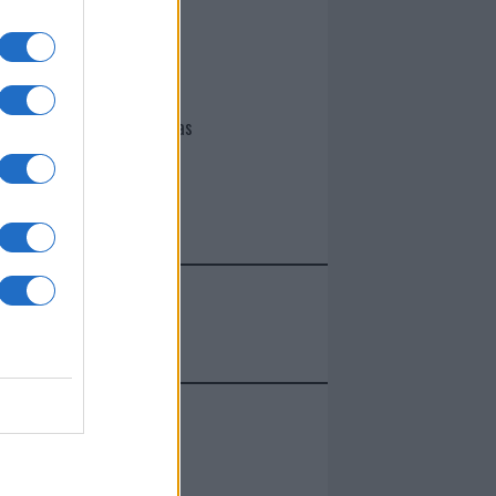
I nostri cari
Giovannimaria Cabras