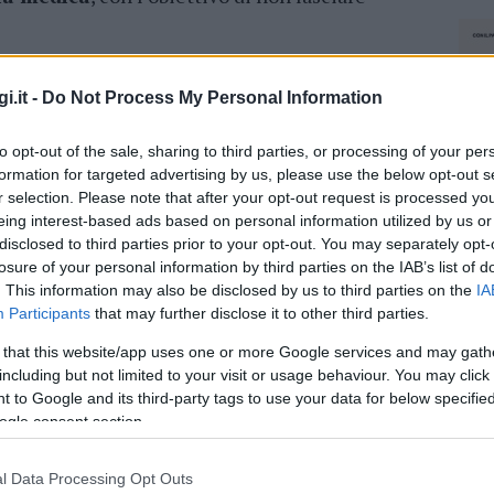
icato il
dottor Silvio Saba
, che riceverà i
unedì pomeriggio dalle 17 alle 20, il martedì in
i.it -
Do Not Process My Personal Information
3:30 e due volte a settimana, giovedì e venerdì,
to opt-out of the sale, sharing to third parties, or processing of your per
. La struttura, che rappresenta un punto di
formation for targeted advertising by us, please use the below opt-out s
tenti privi di medico di famiglia
, sarà
r selection. Please note that after your opt-out request is processed y
 aggiuntivi affidati ai dottori
Stefano Fenu
e
eing interest-based ads based on personal information utilized by us or
arantire un supporto più capillare e una
disclosed to third parties prior to your opt-out. You may separately opt-
.
losure of your personal information by third parties on the IAB’s list of
. This information may also be disclosed by us to third parties on the
IA
za urgente della comunità
e dimostra la
Participants
that may further disclose it to other third parties.
 servizio efficiente nonostante la carenza di
 that this website/app uses one or more Google services and may gath
 ai residenti un presidio costante di cure
including but not limited to your visit or usage behaviour. You may click 
 to Google and its third-party tags to use your data for below specifi
ogle consent section.
azionali?
l Data Processing Opt Outs
NEC