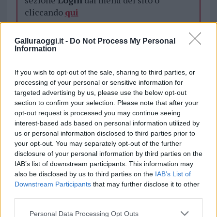
sezione
Login
dal menù del sito o
cliccando
qui
Galluraoggi.it -
Do Not Process My Personal
TEMI:
San Teodoro
Information
Notizie in tempo reale?
If you wish to opt-out of the sale, sharing to third parties, or
Entra nel canale telegram di
processing of your personal or sensitive information for
targeted advertising by us, please use the below opt-out
GalluraOggi.it
section to confirm your selection. Please note that after your
opt-out request is processed you may continue seeing
interest-based ads based on personal information utilized by
us or personal information disclosed to third parties prior to
Inviaci le tue segnalazioni,
your opt-out. You may separately opt-out of the further
disclosure of your personal information by third parties on the
i tuoi video e le tue foto
IAB’s list of downstream participants. This information may
Su WhatsApp al numero +39
also be disclosed by us to third parties on the
IAB’s List of
345 356 7512
Downstream Participants
that may further disclose it to other
third parties.
Please note that this website/app uses one or more Google
Personal Data Processing Opt Outs