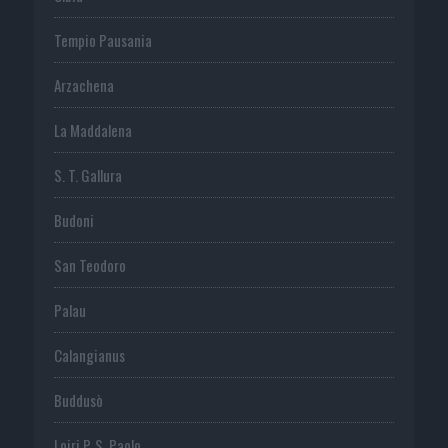
Tempio Pausania
Arzachena
La Maddalena
S. T. Gallura
Budoni
San Teodoro
Palau
Calangianus
Buddusò
Loiri P. S. Paolo