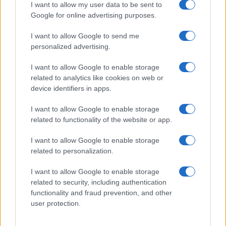
Controlli rafforzati in Costa Smeralda, 20
I want to allow my user data to be sent to
arresti e 135 denunce
Google for online advertising purposes.
I want to allow Google to send me
Tre milioni di euro dalla Provincia Gallura per
personalized advertising.
nuove aule nelle scuole di Olbia
I want to allow Google to enable storage
related to analytics like cookies on web or
Incidente sulla provinciale 125, paura tra Olbia e
device identifiers in apps.
Arzachena
I want to allow Google to enable storage
related to functionality of the website or app.
Incidente sulla strada provinciale ad Arzachena,
I want to allow Google to enable storage
un ferito
related to personalization.
Sangue, musica e solidarietà con Avis Olbia al
I want to allow Google to enable storage
related to security, including authentication
Delta Center
functionality and fraud prevention, and other
user protection.
Meteo Olbia 9 agosto, temperature in calo