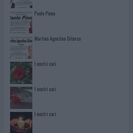
Paolo Pinna
Martina Agostina Diturco
I nostri cari
I nostri cari
I nostri cari