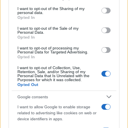
services and may gather and store information including but
not limited to your visit or usage behaviour. You may click to
I want to opt-out of the Sharing of my
Ricevi le nostre ultime news
personal data.
grant or deny consent to Google and its third-party tags to
Opted In
use your data for below specified purposes in below Google
da
Google News
consent section.
I want to opt-out of the Sale of my
Personal Data.
Opted In
Condividi l'articolo
I want to opt-out of processing my
Personal Data for Targeted Advertising.
Opted In
F
T
Pi
W
S
a
w
n
h
h
I want to opt-out of Collection, Use,
Retention, Sale, and/or Sharing of my
Personal Data that Is Unrelated with the
ce
it
te
at
a
Purposes for which it was collected.
Articolo precedente
Opted Out
b
te
re
s
re
Prossimo articolo
o
r
st
A
Google consents
o
p
I want to allow Google to enable storage
NOTIZIE RECENTI
related to advertising like cookies on web or
k
p
device identifiers in apps.