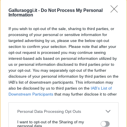
Galluraoggi.it -
Do Not Process My Personal
Condividi l'articolo
Information
F
T
Pi
W
S
If you wish to opt-out of the sale, sharing to third parties, or
a
w
n
h
h
processing of your personal or sensitive information for
ce
it
te
at
a
targeted advertising by us, please use the below opt-out
Articolo precedente
section to confirm your selection. Please note that after your
b
te
re
s
re
Prossimo articolo
opt-out request is processed you may continue seeing
o
r
st
A
interest-based ads based on personal information utilized by
us or personal information disclosed to third parties prior to
o
p
your opt-out. You may separately opt-out of the further
NOTIZIE RECENTI
k
p
disclosure of your personal information by third parties on the
IAB’s list of downstream participants. This information may
also be disclosed by us to third parties on the
IAB’s List of
“Sul filo del discorso”: sold out ad Olbia per il
Downstream Participants
that may further disclose it to other
reading su Atzeni
third parties.
Please note that this website/app uses one or more Google
Personal Data Processing Opt Outs
La Maddalena, festa per i 30 anni del Diving
services and may gather and store information including but
center di Tegge
not limited to your visit or usage behaviour. You may click to
I want to opt-out of the Sharing of my
personal data.