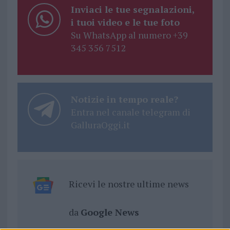
Inviaci le tue segnalazioni,
i tuoi video e le tue foto
Su WhatsApp al numero +39
345 356 7512
Notizie in tempo reale?
Entra nel canale telegram di
GalluraOggi.it
Ricevi le nostre ultime news
da
Google News