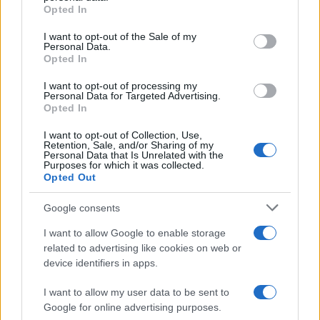
grant or deny consent to Google and its third-party tags to
Opted In
use your data for below specified purposes in below Google
Esce di strada con l’auto ad Arzachena: ferito il
consent section.
I want to opt-out of the Sale of my
Personal Data.
conducente
Opted In
I want to opt-out of processing my
Turiste si perdono a Tavolara: salvate dai vigili
Personal Data for Targeted Advertising.
Opted In
del fuoco
I want to opt-out of Collection, Use,
Retention, Sale, and/or Sharing of my
Meteo Olbia 6 agosto, migliora il tempo in
Personal Data that Is Unrelated with the
Purposes for which it was collected.
Gallura
Opted Out
Google consents
Incidente Olbia, poliziotto in vacanza salva 6
persone: due bimbi tra i feriti
I want to allow Google to enable storage
related to advertising like cookies on web or
device identifiers in apps.
Red Valley Festival, musica no-stop a Olbia fino
alle 5
I want to allow my user data to be sent to
Google for online advertising purposes.