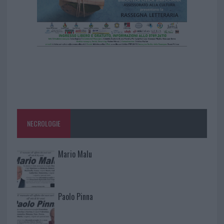
NECROLOGIE
Mario Malu
Paolo Pinna