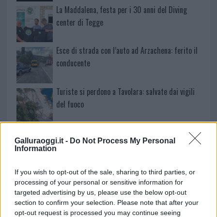
La Maddalena, festa per i 30 anni del Diving
center di Tegge
Esce di strada con l’auto ad Arzachena: ferito il
conducente
Turiste si perdono a Tavolara: salvate dai vigili
del fuoco
Meteo Olbia 6 agosto, migliora il tempo in
Galluraoggi.it -
Do Not Process My Personal
Gallura
Information
Incidente Olbia, poliziotto in vacanza salva 6
If you wish to opt-out of the sale, sharing to third parties, or
processing of your personal or sensitive information for
persone: due bimbi tra i feriti
targeted advertising by us, please use the below opt-out
section to confirm your selection. Please note that after your
opt-out request is processed you may continue seeing
Red Valley Festival, musica no-stop a Olbia fino