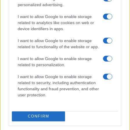
personalized advertising.
Salmo finisce in ospedale a Catania, ma il tour
va avanti: “Sicilia, ci sono”
I want to allow Google to enable storage
related to analytics like cookies on web or
device identifiers in apps.
Jovanotti, Gabry Ponte e Alfa: Olbia ombelico del
mondo per una notte
I want to allow Google to enable storage
related to functionality of the website or app.
Giorgia Meloni a La Maddalena, la vicesindaco:
I want to allow Google to enable storage
“Orgoglio e discrezione per visita privata̶…
related to personalization.
I want to allow Google to enable storage
Incendio nella notte a Olbia, a fuoco due furgoni
related to security, including authentication
functionality and fraud prevention, and other
user protection.
A fuoco un deposito con bombole, intervento dei
vigili del fuoco a Rudalza
CONFIRM