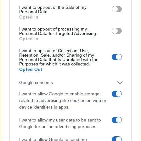
Condividi l'articolo
consent section.
I want to opt-out of the Sale of my
Personal Data.
F
T
Pi
W
S
Opted In
a
w
n
h
h
I want to opt-out of processing my
Personal Data for Targeted Advertising.
ce
it
te
at
a
Opted In
Articolo precedente
b
te
re
s
re
Prossimo articolo
I want to opt-out of Collection, Use,
Retention, Sale, and/or Sharing of my
o
r
st
A
Personal Data that Is Unrelated with the
Purposes for which it was collected.
o
p
Opted Out
NOTIZIE RECENTI
k
p
Google consents
Sangue, musica e solidarietà con Avis Olbia al
I want to allow Google to enable storage
related to advertising like cookies on web or
Delta Center
device identifiers in apps.
I want to allow my user data to be sent to
Meteo Olbia 9 agosto, temperature in calo
Google for online advertising purposes.
I want to allow Google to send me