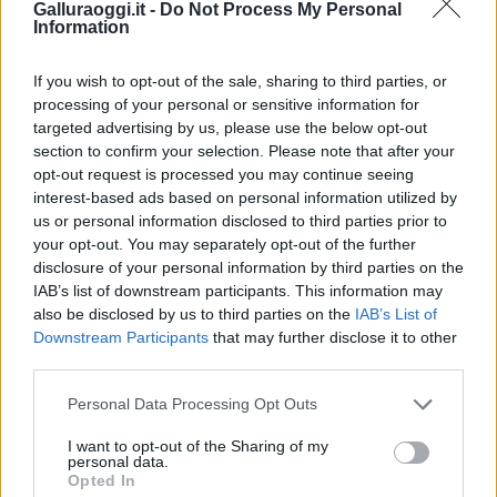
Galluraoggi.it -
Do Not Process My Personal
i tuoi video e le tue foto
Information
Su WhatsApp al numero +39
345 356 7512
If you wish to opt-out of the sale, sharing to third parties, or
processing of your personal or sensitive information for
targeted advertising by us, please use the below opt-out
section to confirm your selection. Please note that after your
opt-out request is processed you may continue seeing
Notizie in tempo reale?
interest-based ads based on personal information utilized by
Entra nel canale telegram di
us or personal information disclosed to third parties prior to
GalluraOggi.it
your opt-out. You may separately opt-out of the further
disclosure of your personal information by third parties on the
IAB’s list of downstream participants. This information may
also be disclosed by us to third parties on the
IAB’s List of
Downstream Participants
that may further disclose it to other
third parties.
Ricevi le nostre ultime news
Please note that this website/app uses one or more Google
Personal Data Processing Opt Outs
services and may gather and store information including but
da
Google News
not limited to your visit or usage behaviour. You may click to
I want to opt-out of the Sharing of my
personal data.
grant or deny consent to Google and its third-party tags to
Opted In
use your data for below specified purposes in below Google