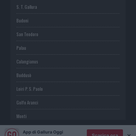
S. T. Gallura
Budoni
San Teodoro
Palau
Calangianus
Buddusò
Loiri P. S. Paolo
Golfo Aranci
Monti
Telti
App di Gallura Oggi
×
Scarica ora