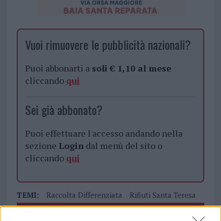
Vuoi rimuovere le pubblicità nazionali?
Puoi abbonarti a
soli € 1,10 al mese
cliccando
qui
Sei già abbonato?
Puoi effettuare l'accesso andando nella
sezione
Login
dal menù del sito o
cliccando
qui
TEMI:
Raccolta Differenziata
Rifiuti Santa Teresa
Inviaci le tue segnalazioni,