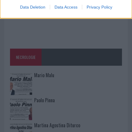
Data Deletion
Data Access
Privacy Policy
NECROLOGIE
Mario Malu
Paolo Pinna
Martina Agostina Diturco