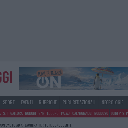
SPORT
EVENTI
RUBRICHE
PUBLIREDAZIONALI
NECROLOGIE
A
S. T. GALLURA
BUDONI
SAN TEODORO
PALAU
CALANGIANUS
BUDDUSÒ
LOIRI P. S. 
NO A TAVOLARA: SALVATE DAI VIGILI DEL FUOCO