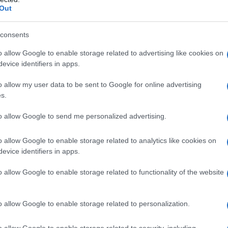
 mese
cliccando
qui
Out
consents
o allow Google to enable storage related to advertising like cookies on
do nella sezione
Login
dal menù del sito o
evice identifiers in apps.
o allow my user data to be sent to Google for online advertising
s.
ralda
to allow Google to send me personalized advertising.
lazioni, i tuoi video e le tue foto
o allow Google to enable storage related to analytics like cookies on
ro +39 345 356 7512
evice identifiers in apps.
o allow Google to enable storage related to functionality of the website
eale?
o allow Google to enable storage related to personalization.
gram di GalluraOggi.it
o allow Google to enable storage related to security, including