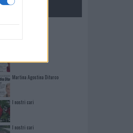
ROLOGIE
Mario Malu
Paolo Pinna
Martina Agostina Diturco
I nostri cari
I nostri cari