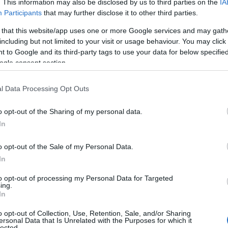
. This information may also be disclosed by us to third parties on the
IA
 l’intervento della Provincia.
Participants
that may further disclose it to other third parties.
, a cui compete la ristrutturazione,
ha aperto
 that this website/app uses one or more Google services and may gath
 in sicurezza dell’Istituto, che è la sezione
including but not limited to your visit or usage behaviour. You may click 
 to Google and its third-party tags to use your data for below specifi
ta Smeralda
di Arzachena. Nella giornata di
ogle consent section.
venti di ristrutturazione della facciata. In
ne di alcune aule in sala mensa e in locali
l Data Processing Opt Outs
o opt-out of the Sharing of my personal data.
In
o opt-out of the Sale of my Personal Data.
In
to opt-out of processing my Personal Data for Targeted
ing.
In
azionali?
o opt-out of Collection, Use, Retention, Sale, and/or Sharing
ersonal Data that Is Unrelated with the Purposes for which it
lected.