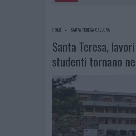
6 AGOSTO 2026
|
MIGLIORI AGENZIE PER L’ATTESTA
DELLE PRATICHE
5 AGOSTO 2026
|
“SUL FILO DEL DISCORSO”: SOLD
HOME
SANTA TERESA GALLURA
5 AGOSTO 2026
|
LA MADDALENA, FESTA PER I 30 A
Santa Teresa, lavori 
5 AGOSTO 2026
|
ESCE DI STRADA CON L’AUTO AD
studenti tornano ne