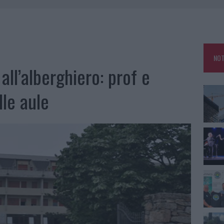
ZIONE SOA IN ITALIA: LISTA DELLE 4 REALTÀ PIÙ EFFICIENTI NELLA GESTIONE
 OUT AD OLBIA PER IL READING SU ATZENI
NOT
NNI DEL DIVING CENTER DI TEGGE
all’alberghiero: prof e
 ARZACHENA: FERITO IL CONDUCENTE
lle aule