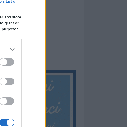
B’s List of
er and store
to grant or
ed purposes