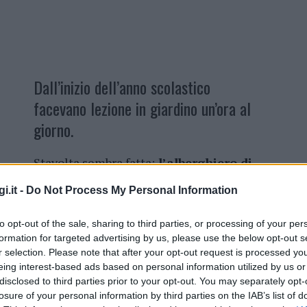
Dall’inizio dell’anno scolastico
facevano lezione in giardino un’ora al
giorno.
Stavolta sembra fatta:
l’alberghiero di
Santa Teresa verrà messo in
i.it -
Do Not Process My Personal Information
sicurezza, studenti e insegnanti
tornano nelle aule.
Dall’inizio
to opt-out of the sale, sharing to third parties, or processing of your per
dell’anno scolastico facevano
formation for targeted advertising by us, please use the below opt-out s
lezione in giardino, davanti alle
r selection. Please note that after your opt-out request is processed y
transenne, per un’ora al giorno
, come
eing interest-based ads based on personal information utilized by us or
ollecitare i lavori di sistemazione della
disclosed to third parties prior to your opt-out. You may separately opt-
losure of your personal information by third parties on the IAB’s list of
o Pisciottu, con la dirigente scolastica Fabiola