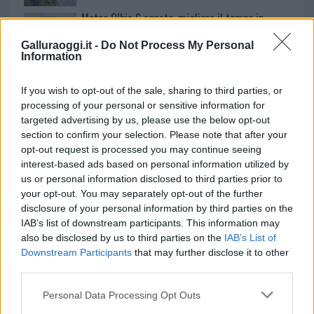
Meteo Olbia 6 agosto, migliora il tempo in
Gallura
Galluraoggi.it -
Do Not Process My Personal
Information
If you wish to opt-out of the sale, sharing to third parties, or
processing of your personal or sensitive information for
targeted advertising by us, please use the below opt-out
section to confirm your selection. Please note that after your
opt-out request is processed you may continue seeing
interest-based ads based on personal information utilized by
us or personal information disclosed to third parties prior to
your opt-out. You may separately opt-out of the further
disclosure of your personal information by third parties on the
NECROLOGIE
IAB’s list of downstream participants. This information may
also be disclosed by us to third parties on the
IAB’s List of
Downstream Participants
that may further disclose it to other
Mario Malu
third parties.
Please note that this website/app uses one or more Google
Personal Data Processing Opt Outs
services and may gather and store information including but