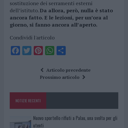
sostituzione dei serramenti esterni
dell’istituto.
Da allora, però, nulla è stato
ancora fatto. E le lezioni, per un’ora al
giorno, si fanno ancora all’aperto.
Condividi l'articolo
F
T
Pi
W
S
a
w
n
h
h
ce
it
te
at
a
Articolo precedente
b
te
re
s
re
Prossimo articolo
o
r
st
A
o
p
NOTIZIE RECENTI
k
p
Nuovo sportello rifiuti a Palau, una svolta per gli
utenti