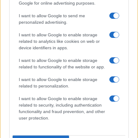
Google for online advertising purposes.
I want to allow Google to send me
personalized advertising.
I want to allow Google to enable storage
related to analytics like cookies on web or
device identifiers in apps.
Invia un Comunicato Stampa
|
Pubblicità
|
Segnala
I want to allow Google to enable storage
related to functionality of the website or app.
I want to allow Google to enable storage
related to personalization.
Vuoi rimanere sempre aggiornato?
I want to allow Google to enable storage
Iscriviti alla newsletter di Gallura Oggi e ricevi le nostre
related to security, including authentication
email periodiche contenenti le ultime notizie pubblicate
sul sito web!
functionality and fraud prevention, and other
*
campo obbligatorio
user protection.
*
Indirizzo email