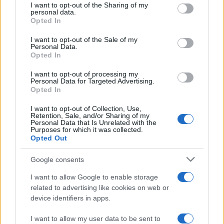
Paolo Pinna
not limited to your visit or usage behaviour. You may click to
I want to opt-out of the Sharing of my
personal data.
grant or deny consent to Google and its third-party tags to
Opted In
use your data for below specified purposes in below Google
consent section.
I want to opt-out of the Sale of my
Martina Agostina Diturco
Personal Data.
Opted In
I want to opt-out of processing my
Personal Data for Targeted Advertising.
I nostri cari
Opted In
I want to opt-out of Collection, Use,
Retention, Sale, and/or Sharing of my
Personal Data that Is Unrelated with the
I nostri cari
Purposes for which it was collected.
Opted Out
Google consents
I nostri cari
I want to allow Google to enable storage
related to advertising like cookies on web or
device identifiers in apps.
Giovannimaria Cabras
I want to allow my user data to be sent to