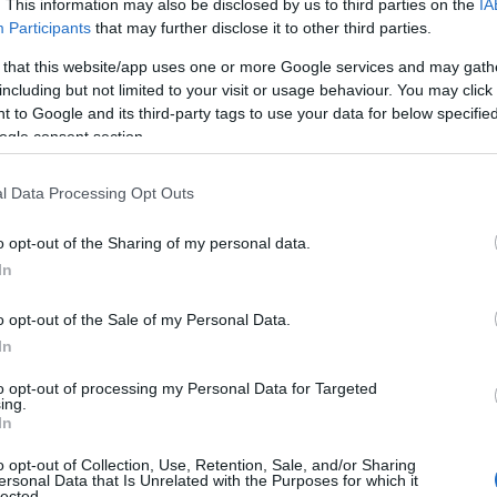
. This information may also be disclosed by us to third parties on the
IA
Participants
that may further disclose it to other third parties.
na possa essere un vero e proprio
 that this website/app uses one or more Google services and may gath
o questo libro per raccontare l’essere paesano,
including but not limited to your visit or usage behaviour. You may click 
 to Google and its third-party tags to use your data for below specifi
n emiliano, che rappresenta una differenza
ogle consent section.
conta Soriga -. Tra Uta e Cagliari, dove sono
ni, esiste un abisso, 14 classi sociali di
l Data Processing Opt Outs
o opt-out of the Sharing of my personal data.
 complici con il pubblico, Soriga, secondo sua
In
re il suo essere scrittore calandosi nella
he spiegare, a tratti con emozione, cosa
o opt-out of the Sale of my Personal Data.
 malattia che la forza della famiglia è riuscita
In
to e presenza. In questo senso emblematica la
nta Teresa Gallura,
di cui Soriga ha difeso
to opt-out of processing my Personal Data for Targeted
ing.
onazione e raccolta di sangue, senza la quale
In
pericolo.
o opt-out of Collection, Use, Retention, Sale, and/or Sharing
ersonal Data that Is Unrelated with the Purposes for which it
lected.