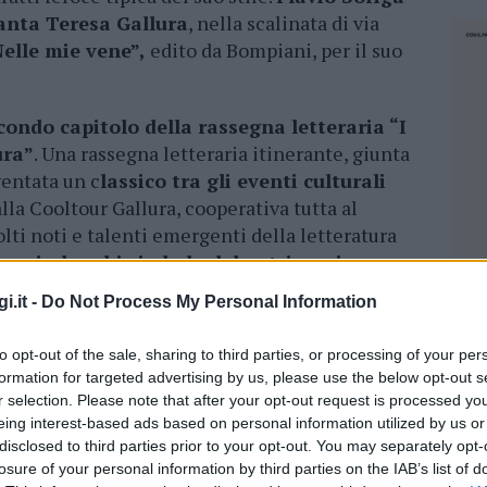
anta Teresa Gallura
, nella scalinata di via
lle mie vene”,
edito da Bompiani, per il suo
condo capitolo della rassegna letteraria “I
ura”
. Una rassegna letteraria itinerante, giunta
ventata un c
lassico tra gli eventi culturali
lla Cooltour Gallura, cooperativa tutta al
ti noti e talenti emergenti della letteratura
ere in luoghi simbolo del patrimonio
i.it -
Do Not Process My Personal Information
sua chiacchierata, con la lettura di brevi
to opt-out of the sale, sharing to third parties, or processing of your per
i, altro autore sardo, capace di anticipare il
formation for targeted advertising by us, please use the below opt-out s
Una
scrittura appassionata e appassionante,
r selection. Please note that after your opt-out request is processed y
 musica rap
– ha sottolineato Mannoni -. La
eing interest-based ads based on personal information utilized by us or
onista del romanzo di Flavio, richiama i tempi
disclosed to third parties prior to your opt-out. You may separately opt-
losure of your personal information by third parties on the IAB’s list of
i la Sardegna assume i contorni di un vero e
NEC