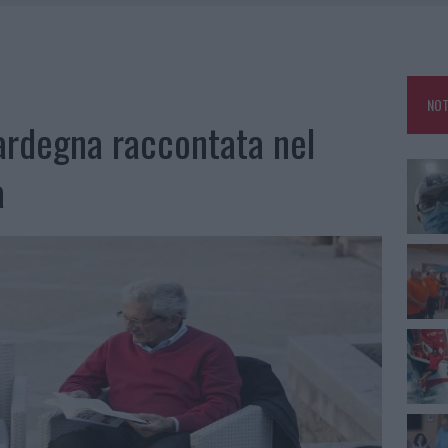
CLIENTI SVUOTANO LE SUITE: FURTO DA 50MILA NEL RESORT
MEDICALE AVANZATA IN EUROPA: CLASSIFICA DEI 5 CENTRI DI RIFERIMENTO
A IL CAMPO BASE: L’INAUGURAZIONE
NOT
ardegna raccontata nel
: GRANDE PARTECIPAZIONE PER IL SUO RACCONTO
a