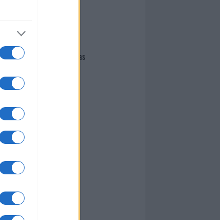
I nostri cari
Giovannimaria Cabras