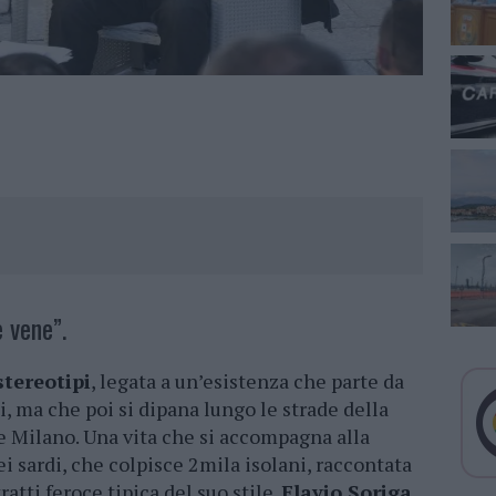
 vene”.
stereotipi
, legata a un’esistenza che parte da
, ma che poi si dipana lungo le strade della
a e Milano. Una vita che si accompagna alla
 sardi, che colpisce 2mila isolani, raccontata
ratti feroce tipica del suo stile.
Flavio Soriga