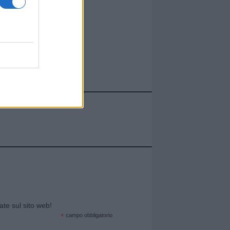
cate sul sito web!
*
campo obbligatorio