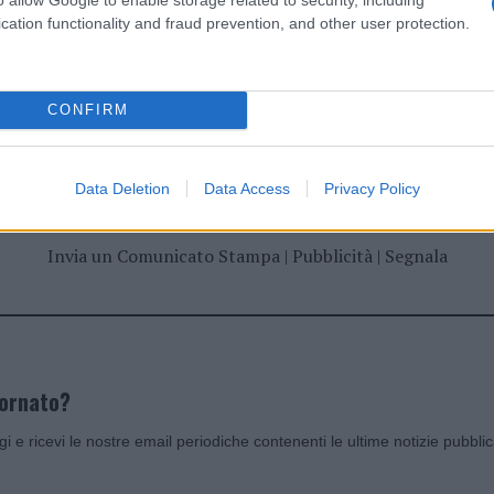
cation functionality and fraud prevention, and other user protection.
CONFIRM
dente
Prossimo articolo
Data Deletion
Data Access
Privacy Policy
Invia un Comunicato Stampa
|
Pubblicità
|
Segnala
iornato?
ggi e ricevi le nostre email periodiche contenenti le ultime notizie pubbli