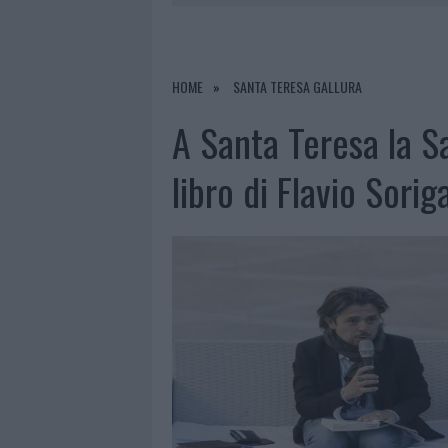
6 AGOSTO 2026
|
GALLURA, FINTI 
7 AGOSTO 2026
|
MIGLIORI CLINICHE DI ESTETICA 
PER I TRATTAMENTI LASER NON INVASIVI
HOME
SANTA TERESA GALLURA
6 AGOSTO 2026
|
INCENDI, A SAN PASQUALE ARRIV
A Santa Teresa la S
6 AGOSTO 2026
|
ANDREA MURA CONQUISTA PALAU
libro di Flavio Sorig