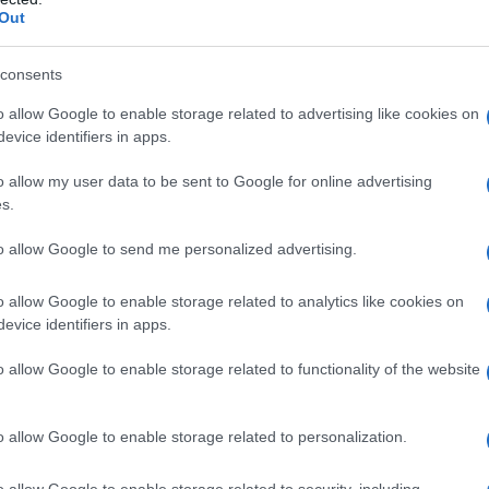
lura, la rassegna “I monumenti incontrano la
Out
 Festival “Sulla terra leggeri” e il contributo
i Comuni di Aglientu, Aggius e Santa Teresa
consents
o allow Google to enable storage related to advertising like cookies on
evice identifiers in apps.
azionali?
o allow my user data to be sent to Google for online advertising
 mese
cliccando
qui
s.
to allow Google to send me personalized advertising.
o allow Google to enable storage related to analytics like cookies on
do nella sezione
Login
dal menù del sito o
evice identifiers in apps.
o allow Google to enable storage related to functionality of the website
o allow Google to enable storage related to personalization.
o allow Google to enable storage related to security, including