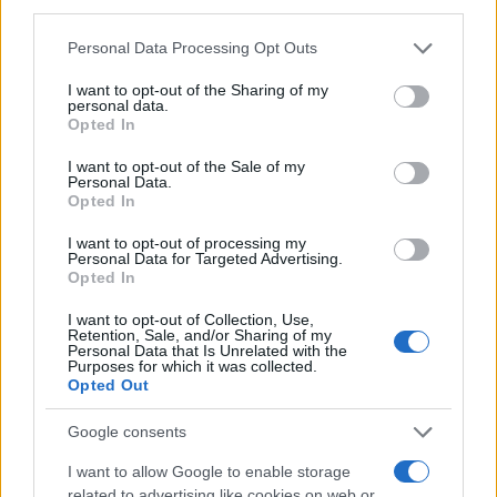
third parties.
Please note that this website/app uses one or more Google
Personal Data Processing Opt Outs
services and may gather and store information including but
not limited to your visit or usage behaviour. You may click to
I want to opt-out of the Sharing of my
personal data.
grant or deny consent to Google and its third-party tags to
Ricevi le nostre ultime news
Opted In
use your data for below specified purposes in below Google
consent section.
I want to opt-out of the Sale of my
da
Google News
Personal Data.
Opted In
I want to opt-out of processing my
Personal Data for Targeted Advertising.
Condividi l'articolo
Opted In
F
T
Pi
W
S
I want to opt-out of Collection, Use,
Retention, Sale, and/or Sharing of my
a
w
n
h
h
Personal Data that Is Unrelated with the
Purposes for which it was collected.
ce
it
te
at
a
Opted Out
Articolo precedente
b
te
re
s
re
Prossimo articolo
Google consents
o
r
st
A
I want to allow Google to enable storage
o
p
related to advertising like cookies on web or