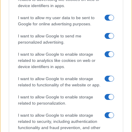
NOTIZIE RECENTI
k
p
device identifiers in apps.
I want to allow my user data to be sent to
“Sul filo del discorso”: sold out ad Olbia per il
Google for online advertising purposes.
reading su Atzeni
I want to allow Google to send me
personalized advertising.
La Maddalena, festa per i 30 anni del Diving
center di Tegge
I want to allow Google to enable storage
related to analytics like cookies on web or
device identifiers in apps.
Esce di strada con l’auto ad Arzachena: ferito il
conducente
I want to allow Google to enable storage
related to functionality of the website or app.
Turiste si perdono a Tavolara: salvate dai vigili
I want to allow Google to enable storage
del fuoco
related to personalization.
I want to allow Google to enable storage
Meteo Olbia 6 agosto, migliora il tempo in
related to security, including authentication
functionality and fraud prevention, and other
Gallura