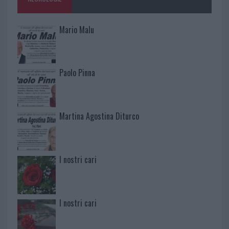
Mario Malu
Paolo Pinna
Martina Agostina Diturco
I nostri cari
I nostri cari