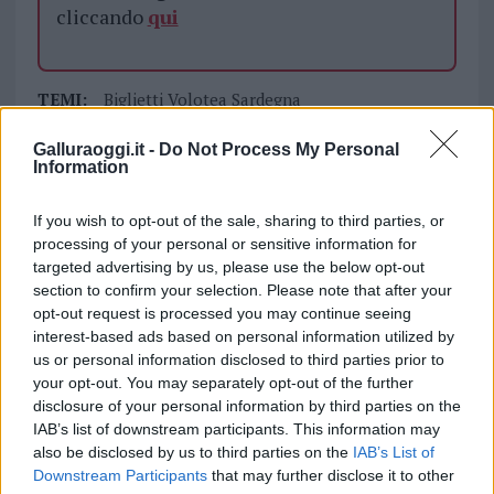
cliccando
qui
TEMI:
Biglietti Volotea Sardegna
Continuità Aerea Sardegna
Galluraoggi.it -
Do Not Process My Personal
Continuità Territoriale Sardegna
Notizie Sardegna
Information
Voli Sardegna
Volotea Sardegna
If you wish to opt-out of the sale, sharing to third parties, or
Notizie in tempo reale?
processing of your personal or sensitive information for
Entra nel canale telegram di
targeted advertising by us, please use the below opt-out
GalluraOggi.it
section to confirm your selection. Please note that after your
opt-out request is processed you may continue seeing
interest-based ads based on personal information utilized by
us or personal information disclosed to third parties prior to
your opt-out. You may separately opt-out of the further
Inviaci le tue segnalazioni,
disclosure of your personal information by third parties on the
i tuoi video e le tue foto
IAB’s list of downstream participants. This information may
also be disclosed by us to third parties on the
IAB’s List of
Su WhatsApp al numero +39
Downstream Participants
that may further disclose it to other
345 356 7512