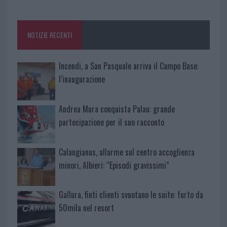
o
r
st
A
o
p
NOTIZIE RECENTI
k
p
Incendi, a San Pasquale arriva il Campo Base:
l’inaugurazione
Andrea Mura conquista Palau: grande
partecipazione per il suo racconto
Calangianus, allarme sul centro accoglienza
minori, Albieri: “Episodi gravissimi”
Gallura, finti clienti svuotano le suite: furto da
50mila nel resort