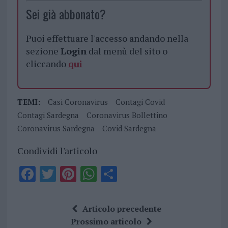
Sei già abbonato?
Puoi effettuare l'accesso andando nella
sezione
Login
dal menù del sito o
cliccando
qui
TEMI:
Casi Coronavirus
Contagi Covid
Contagi Sardegna
Coronavirus Bollettino
Coronavirus Sardegna
Covid Sardegna
Condividi l'articolo
F
T
Pi
W
S
a
w
n
h
h
ce
it
te
at
a
Articolo precedente
b
te
re
s
re
Prossimo articolo