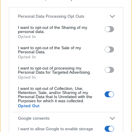
third parties.
NECROLOGIE
Please note that this website/app uses one or more Google
Personal Data Processing Opt Outs
services and may gather and store information including but
Mario Malu
not limited to your visit or usage behaviour. You may click to
I want to opt-out of the Sharing of my
personal data.
grant or deny consent to Google and its third-party tags to
Opted In
use your data for below specified purposes in below Google
consent section.
I want to opt-out of the Sale of my
Paolo Pinna
Personal Data.
Opted In
I want to opt-out of processing my
Personal Data for Targeted Advertising.
Martina Agostina Diturco
Opted In
I want to opt-out of Collection, Use,
Retention, Sale, and/or Sharing of my
Personal Data that Is Unrelated with the
I nostri cari
Purposes for which it was collected.
Opted Out
Google consents
I nostri cari
I want to allow Google to enable storage