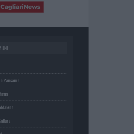
MUNI
io Pausania
chena
ddalena
Gallura