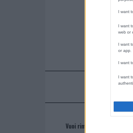
I want 
I want t
web or d
I want t
or app.
I want t
I want t
authenti
Vuoi rimanere sempre agg