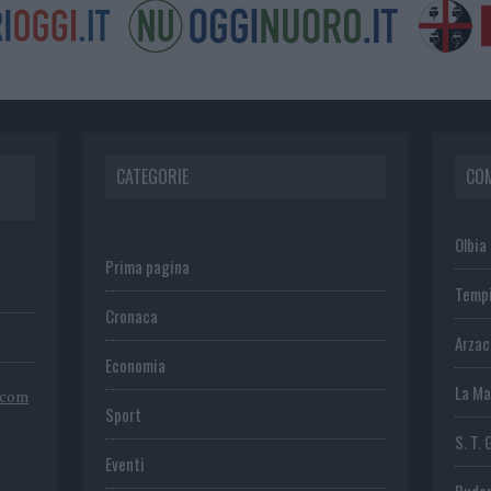
CATEGORIE
CO
Olbia
Prima pagina
Temp
Cronaca
Arza
Economia
La Ma
.com
Sport
S. T. 
Eventi