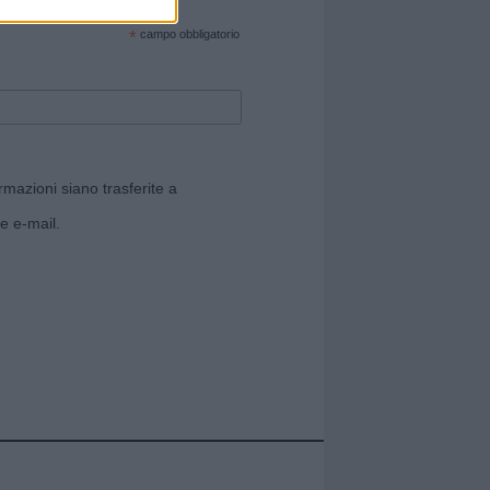
cate sul sito web!
*
campo obbligatorio
rmazioni siano trasferite a
e e-mail.