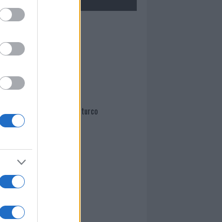
Mario Malu
Paolo Pinna
Martina Agostina Diturco
I nostri cari
I nostri cari