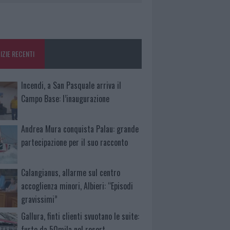
IZIE RECENTI
Incendi, a San Pasquale arriva il
Campo Base: l’inaugurazione
Andrea Mura conquista Palau: grande
partecipazione per il suo racconto
Calangianus, allarme sul centro
accoglienza minori, Albieri: “Episodi
gravissimi”
Gallura, finti clienti svuotano le suite:
furto da 50mila nel resort