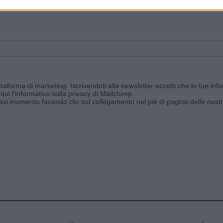
ggi e ricevi le nostre email periodiche contenenti le ultime notizie pubbli
aforma di marketing. Iscrivendoti alla newsletter accetti che le tue info
qui l'informativa sulla privacy di Mailchimp
.
siasi momento facendo clic sul collegamento nel piè di pagina delle nostr