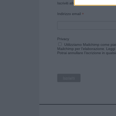
Iscriviti alla newsletter di Gallura O
*
Indirizzo email
Privacy
Utilizziamo Mailchimp come piatt
Mailchimp per l'elaborazione.
Leggi 
Potrai annullare l'iscrizione in qual