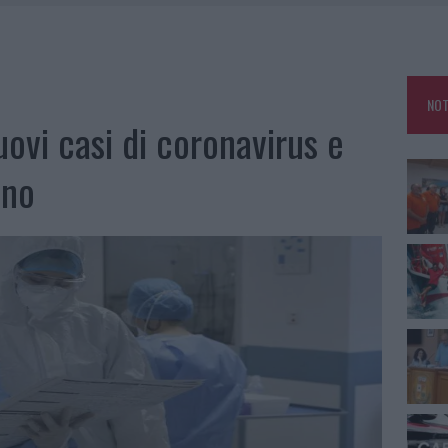
E CALDO TORNANO PROTAGONISTI
A IL CAMPO BASE: L’INAUGURAZIONE
: GRANDE PARTECIPAZIONE PER IL SUO RACCONTO
NOT
RO ACCOGLIENZA MINORI, ALBIERI: “EPISODI GRAVISSIMI”
ovi casi di coronavirus e
ino