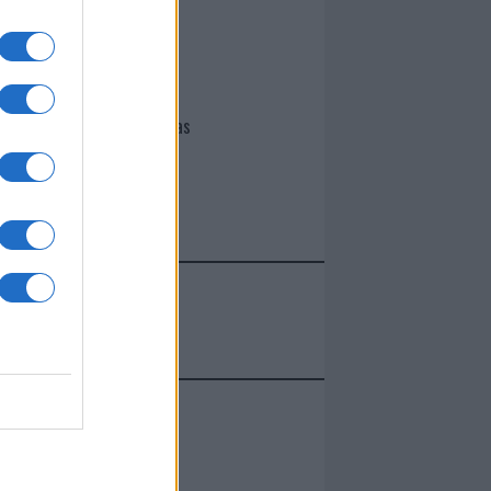
I nostri cari
Giovannimaria Cabras