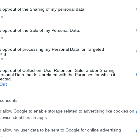
o opt-out of the Sharing of my personal data.
na
Bollettino Covid Sardegna
In
Notizie Sardegna
o opt-out of the Sale of my Personal Data.
In
to opt-out of processing my Personal Data for Targeted
ing.
In
dente
Prossimo articolo
o opt-out of Collection, Use, Retention, Sale, and/or Sharing
ersonal Data that Is Unrelated with the Purposes for which it
lected.
Out
consents
o allow Google to enable storage related to advertising like cookies on
evice identifiers in apps.
o allow my user data to be sent to Google for online advertising
s.