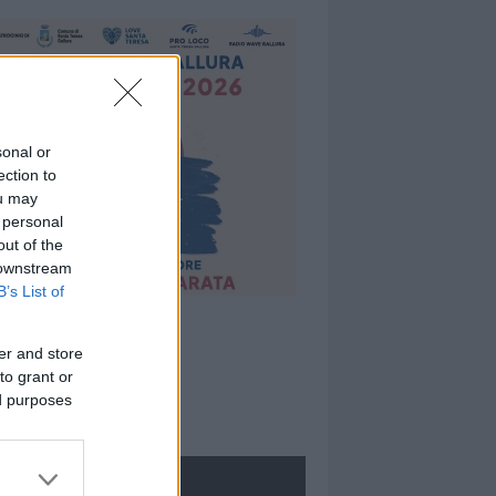
sonal or
ection to
ou may
 personal
out of the
 downstream
B’s List of
er and store
to grant or
ed purposes
ROLOGIE