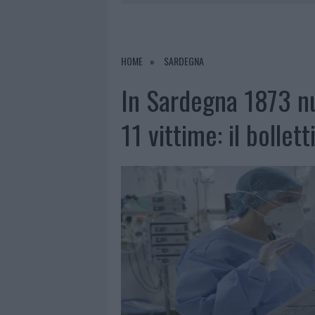
6 AGOSTO 2026
|
METEO OLBIA 7 AGOSTO, SOLE 
6 AGOSTO 2026
|
INCENDI, A SAN PASQUALE ARRIV
6 AGOSTO 2026
|
ANDREA MURA CONQUISTA PALAU
HOME
SARDEGNA
6 AGOSTO 2026
|
CALANGIANUS, ALLARME SUL CENT
In Sardegna 1873 nu
11 vittime: il bollett