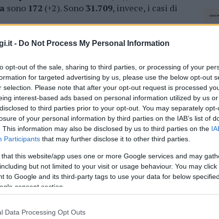
ca
sono
172
(+2). Sono
31.709
, invece, i casi di
ne di
53
e
63
anni, residenti nella provincia del
i.it -
Do Not Process My Personal Information
i e due uomini di
74
e
94
, residenti nella
90
anni e cinque uomini di
76
, due di
85
,
86
e
to opt-out of the sale, sharing to third parties, or processing of your per
ssari.
formation for targeted advertising by us, please use the below opt-out s
r selection. Please note that after your opt-out request is processed y
eing interest-based ads based on personal information utilized by us or
azionali?
disclosed to third parties prior to your opt-out. You may separately opt-
losure of your personal information by third parties on the IAB’s list of
. This information may also be disclosed by us to third parties on the
IA
 mese
cliccando
qui
Participants
that may further disclose it to other third parties.
 that this website/app uses one or more Google services and may gath
including but not limited to your visit or usage behaviour. You may click 
 to Google and its third-party tags to use your data for below specifi
do nella sezione
Login
dal menù del sito o
ogle consent section.
l Data Processing Opt Outs
NEC