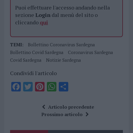
Puoi effettuare l'accesso andando nella
sezione
Login
dal menù del sito o
cliccando
qui
TEMI:
Bollettino Coronavirus Sardegna
Bollettino Covid Sardegna
Coronavirus Sardegna
Covid Sardegna
Notizie Sardegna
Condividi l'articolo
F
T
Pi
W
S
a
w
n
h
h
ce
it
te
at
a
Articolo precedente
b
te
re
s
re
Prossimo articolo
o
r
st
A