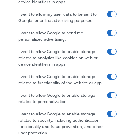
device identifiers in apps.
I nostri cari
I want to allow my user data to be sent to
Google for online advertising purposes.
Giovannimaria Cabras
I want to allow Google to send me
personalized advertising.
I want to allow Google to enable storage
related to analytics like cookies on web or
device identifiers in apps.
I want to allow Google to enable storage
Invia un Comunicato Stampa
|
Pubblicità
|
Segnala
related to functionality of the website or app.
I want to allow Google to enable storage
related to personalization.
I want to allow Google to enable storage
related to security, including authentication
Vuoi rimanere sempre aggiornato?
functionality and fraud prevention, and other
user protection.
Iscriviti alla newsletter di Gallura Oggi e ricevi le nostre