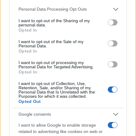
Please note that this website/app uses one or more Google
Personal Data Processing Opt Outs
Mario Malu
services and may gather and store information including but
not limited to your visit or usage behaviour. You may click to
I want to opt-out of the Sharing of my
personal data.
grant or deny consent to Google and its third-party tags to
Opted In
use your data for below specified purposes in below Google
Paolo Pinna
consent section.
I want to opt-out of the Sale of my
Personal Data.
Opted In
Martina Agostina Diturco
I want to opt-out of processing my
Personal Data for Targeted Advertising.
Opted In
I want to opt-out of Collection, Use,
I nostri cari
Retention, Sale, and/or Sharing of my
Personal Data that Is Unrelated with the
Purposes for which it was collected.
Opted Out
I nostri cari
Google consents
I want to allow Google to enable storage
related to advertising like cookies on web or