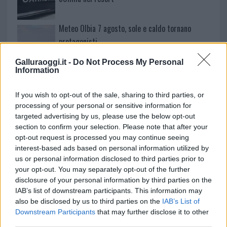
Meteo Olbia 7 agosto, sole e caldo tornano
protagonisti
Galluraoggi.it -
Do Not Process My Personal
Test tunnel Olbia: rampe chiuse ancora fino a
Information
fine agosto
If you wish to opt-out of the sale, sharing to third parties, or
processing of your personal or sensitive information for
targeted advertising by us, please use the below opt-out
section to confirm your selection. Please note that after your
opt-out request is processed you may continue seeing
interest-based ads based on personal information utilized by
us or personal information disclosed to third parties prior to
your opt-out. You may separately opt-out of the further
disclosure of your personal information by third parties on the
IAB’s list of downstream participants. This information may
also be disclosed by us to third parties on the
IAB’s List of
Downstream Participants
that may further disclose it to other
NECROLOGIE
third parties.