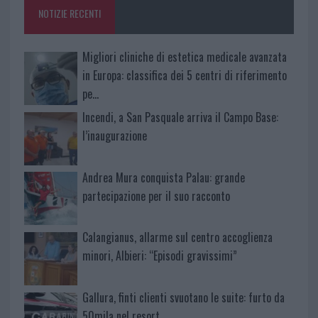
o
p
NOTIZIE RECENTI
k
p
Migliori cliniche di estetica medicale avanzata
in Europa: classifica dei 5 centri di riferimento
pe…
Incendi, a San Pasquale arriva il Campo Base:
l’inaugurazione
Andrea Mura conquista Palau: grande
partecipazione per il suo racconto
Calangianus, allarme sul centro accoglienza
minori, Albieri: “Episodi gravissimi”
Gallura, finti clienti svuotano le suite: furto da
50mila nel resort