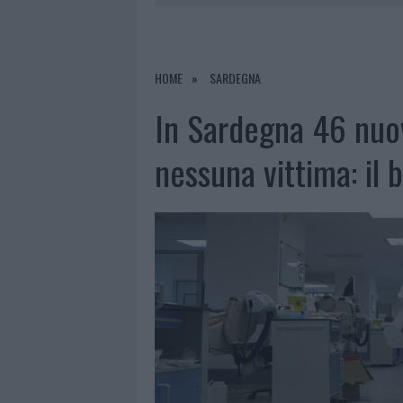
7 AGOSTO 2026
|
CALANGIANUS, DOPO LE POLEMIC
7 AGOSTO 2026
|
OLBIA, DIVIETO DI SOSTA CONT
7 AGOSTO 2026
|
PAUSA CAFFÈ IMPECCABILE: COME 
HOME
SARDEGNA
7 AGOSTO 2026
|
LE PREVISIONI METEO PER IL WEE
In Sardegna 46 nuov
nessuna vittima: il b