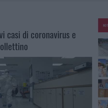
HE IL CENTRO ACCOGLIENZA MINORI CHIUDE
RO SPACCIO E DEGRADO: ESPLODE LA PROTESTA
SCEGLIERE LA SOLUZIONE IDEALE PER LA CASA E L’UFFICIO
NOT
KEND A OLBIA E IN GALLURA
i casi di coronavirus e
ollettino