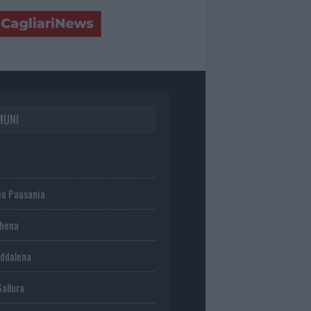
MUNI
io Pausania
chena
ddalena
Gallura