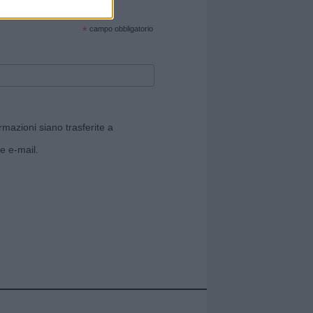
cate sul sito web!
*
campo obbligatorio
rmazioni siano trasferite a
e e-mail.