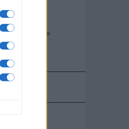
I nostri cari
Giovannimaria Cabras