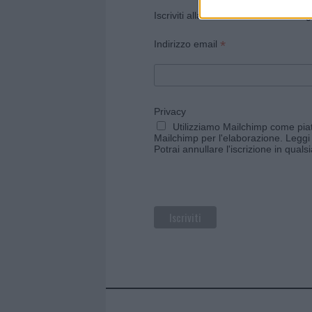
Iscriviti alla newsletter di Gallura O
*
Indirizzo email
Privacy
Utilizziamo Mailchimp come piatt
Mailchimp per l'elaborazione.
Leggi 
Potrai annullare l'iscrizione in qual