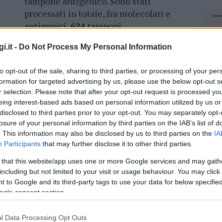
tampone antigenico. Sono stati
processati in totale, fra molecolari e
antigenici,
624
tamponi.
I pazienti ricoverati in
terapia
i.it -
Do Not Process My Personal Information
intensiva
sono
3
(
-1
), mentre i pazienti
to opt-out of the sale, sharing to third parties, or processing of your per
9
(
-4
). Sono
3.351
, invece, i casi di
isolamento
formation for targeted advertising by us, please use the below opt-out s
ano decessi.
r selection. Please note that after your opt-out request is processed y
eing interest-based ads based on personal information utilized by us or
disclosed to third parties prior to your opt-out. You may separately opt-
losure of your personal information by third parties on the IAB’s list of
. This information may also be disclosed by us to third parties on the
IA
azionali?
Participants
that may further disclose it to other third parties.
 that this website/app uses one or more Google services and may gath
 mese
cliccando
qui
including but not limited to your visit or usage behaviour. You may click 
 to Google and its third-party tags to use your data for below specifi
ogle consent section.
NEC
do nella sezione
Login
dal menù del sito o
l Data Processing Opt Outs