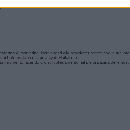
ggi e ricevi le nostre email periodiche contenenti le ultime notizie pubbli
aforma di marketing. Iscrivendoti alla newsletter accetti che le tue info
qui l'informativa sulla privacy di Mailchimp
.
siasi momento facendo clic sul collegamento nel piè di pagina delle nostr