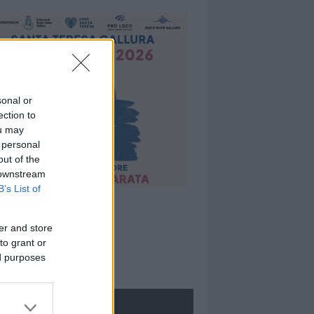
sonal or
ection to
ou may
 personal
out of the
 downstream
B’s List of
er and store
to grant or
ed purposes
ROLOGIE