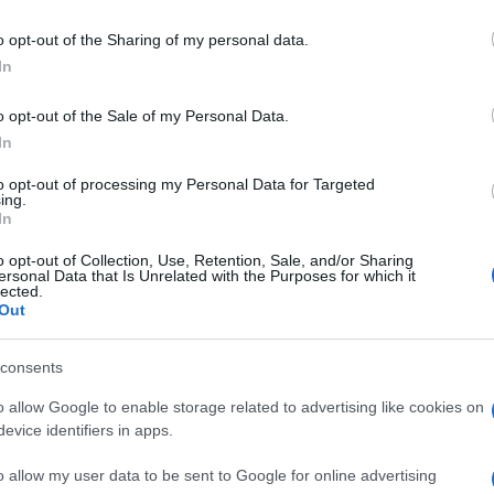
o opt-out of the Sharing of my personal data.
In
na
Bollettino Covid Sardegna
o opt-out of the Sale of my Personal Data.
Notizie Sardegna
In
lazioni, i tuoi video e le tue foto
to opt-out of processing my Personal Data for Targeted
ing.
ro +39 345 356 7512
In
o opt-out of Collection, Use, Retention, Sale, and/or Sharing
ersonal Data that Is Unrelated with the Purposes for which it
lected.
Out
eale?
gram di GalluraOggi.it
consents
o allow Google to enable storage related to advertising like cookies on
evice identifiers in apps.
ime news da
Google News
o allow my user data to be sent to Google for online advertising