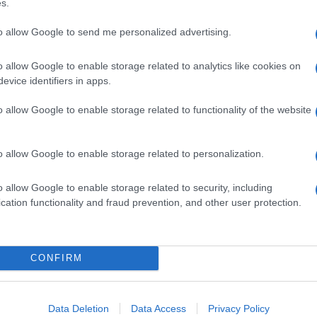
s.
to allow Google to send me personalized advertising.
o allow Google to enable storage related to analytics like cookies on
evice identifiers in apps.
o allow Google to enable storage related to functionality of the website
dente
Prossimo articolo
o allow Google to enable storage related to personalization.
o allow Google to enable storage related to security, including
cation functionality and fraud prevention, and other user protection.
Invia un Comunicato Stampa
|
Pubblicità
|
Segnala
CONFIRM
iornato?
Data Deletion
Data Access
Privacy Policy