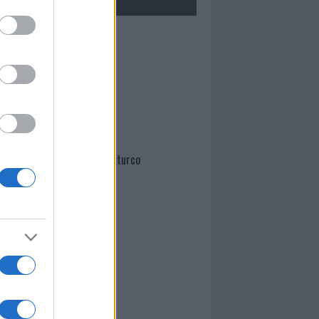
Mario Malu
Paolo Pinna
Martina Agostina Diturco
I nostri cari
I nostri cari