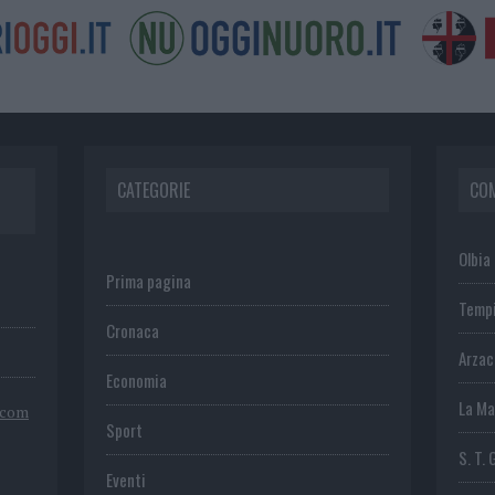
CATEGORIE
CO
Olbia
Prima pagina
Temp
Cronaca
Arza
Economia
La Ma
.com
Sport
S. T. 
Eventi