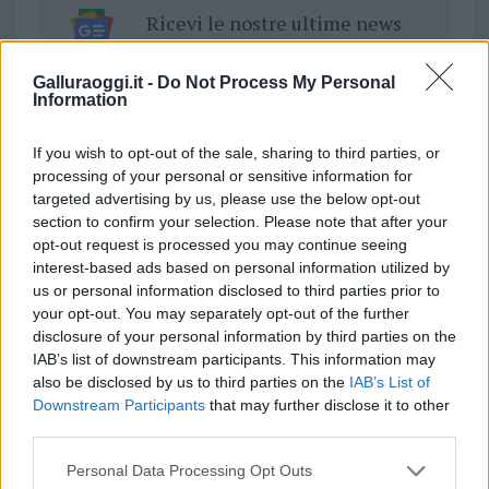
Ricevi le nostre ultime news
da
Google News
Galluraoggi.it -
Do Not Process My Personal
Information
If you wish to opt-out of the sale, sharing to third parties, or
Condividi l'articolo
processing of your personal or sensitive information for
targeted advertising by us, please use the below opt-out
F
T
Pi
W
S
section to confirm your selection. Please note that after your
a
w
n
h
h
opt-out request is processed you may continue seeing
interest-based ads based on personal information utilized by
ce
it
te
at
a
Articolo precedente
us or personal information disclosed to third parties prior to
b
te
re
s
re
your opt-out. You may separately opt-out of the further
Prossimo articolo
disclosure of your personal information by third parties on the
o
r
st
A
IAB’s list of downstream participants. This information may
o
p
also be disclosed by us to third parties on the
IAB’s List of
NOTIZIE RECENTI
Downstream Participants
that may further disclose it to other
k
p
third parties.
Please note that this website/app uses one or more Google
Controlli rafforzati in Costa Smeralda, 20
Personal Data Processing Opt Outs
services and may gather and store information including but