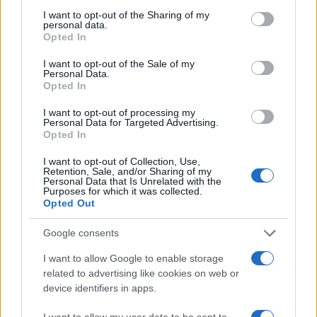
arresti e 135 denunce
not limited to your visit or usage behaviour. You may click to
I want to opt-out of the Sharing of my
personal data.
grant or deny consent to Google and its third-party tags to
Opted In
use your data for below specified purposes in below Google
Tre milioni di euro dalla Provincia Gallura per
consent section.
I want to opt-out of the Sale of my
nuove aule nelle scuole di Olbia
Personal Data.
Opted In
Incidente sulla provinciale 125, paura tra Olbia e
I want to opt-out of processing my
Personal Data for Targeted Advertising.
Arzachena
Opted In
I want to opt-out of Collection, Use,
Incidente sulla strada provinciale ad Arzachena,
Retention, Sale, and/or Sharing of my
Personal Data that Is Unrelated with the
un ferito
Purposes for which it was collected.
Opted Out
Sangue, musica e solidarietà con Avis Olbia al
Google consents
Delta Center
I want to allow Google to enable storage
related to advertising like cookies on web or
Meteo Olbia 9 agosto, temperature in calo
device identifiers in apps.
I want to allow my user data to be sent to