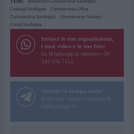
TEMI:
Bollettino Coronavirus Sardegna
Contagi Sardegna
Coronavirus Olbia
Coronavirus Sardegna
Coronavirus Sassari
Covid Sardegna
Inviaci le tue segnalazioni,
i tuoi video e le tue foto
Su WhatsApp al numero +39
345 356 7512
Notizie in tempo reale?
Entra nel canale telegram di
GalluraOggi.it