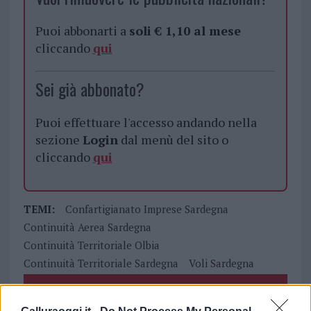
Puoi abbonarti a
soli € 1,10 al mese
cliccando
qui
Sei già abbonato?
Puoi effettuare l'accesso andando nella
sezione
Login
dal menù del sito o
cliccando
qui
TEMI:
Confartigianato Imprese Sardegna
Continuità Aerea Sardegna
Continuità Territoriale Olbia
Continuità Territoriale Sardegna
Voli Sardegna
Inviaci le tue segnalazioni,