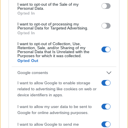
Condividi l'articolo
consent section.
I want to opt-out of the Sale of my
Personal Data.
F
T
Pi
W
S
Opted In
a
w
n
h
h
I want to opt-out of processing my
Personal Data for Targeted Advertising.
ce
it
te
at
a
Articolo precedente
Opted In
b
te
re
s
re
Prossimo articolo
I want to opt-out of Collection, Use,
o
r
st
A
Retention, Sale, and/or Sharing of my
Personal Data that Is Unrelated with the
Purposes for which it was collected.
o
p
Opted Out
NOTIZIE RECENTI
k
p
Google consents
Le previsioni meteo per il weekend a Olbia e in
I want to allow Google to enable storage
Gallura
related to advertising like cookies on web or
device identifiers in apps.
Michelle Hunziker in Gallura, bella anche dal
I want to allow my user data to be sent to
vivo: un amico vip svela come fa
Google for online advertising purposes.
I want to allow Google to send me