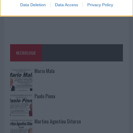
Data Deletion
Data Access
Privacy Policy
NECROLOGIE
Mario Malu
Paolo Pinna
Martina Agostina Diturco