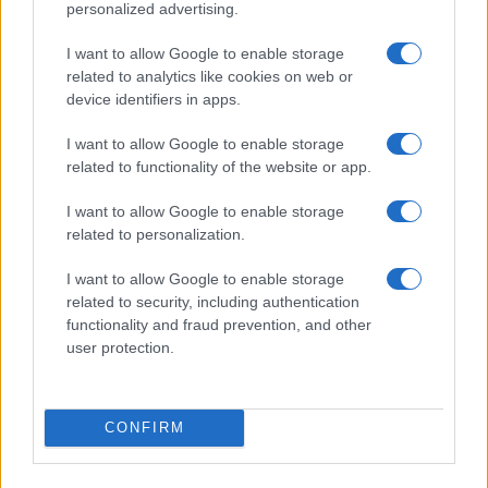
Calangianus, dopo le polemiche il centro
personalized advertising.
accoglienza minori chiude
I want to allow Google to enable storage
related to analytics like cookies on web or
Olbia, divieto di sosta contro spaccio e degrado:
device identifiers in apps.
esplode la protesta
I want to allow Google to enable storage
related to functionality of the website or app.
Pausa caffè impeccabile: come scegliere la
I want to allow Google to enable storage
soluzione ideale per la casa e l’ufficio
related to personalization.
I want to allow Google to enable storage
Monte Pino, la fine di un lungo dolore: storia e
related to security, including authentication
rinascita della strada che segnò la Gallura
functionality and fraud prevention, and other
user protection.
Raid nelle campagne di Berchidda, rischio per
la rete elettrica
CONFIRM