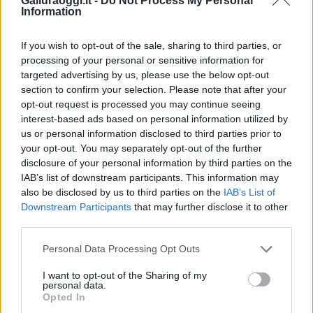
Galluraoggi.it -
Do Not Process My Personal
i tuoi video e le tue foto
Information
Su WhatsApp al numero +39
345 356 7512
If you wish to opt-out of the sale, sharing to third parties, or
processing of your personal or sensitive information for
targeted advertising by us, please use the below opt-out
section to confirm your selection. Please note that after your
opt-out request is processed you may continue seeing
Notizie in tempo reale?
interest-based ads based on personal information utilized by
Entra nel canale telegram di
us or personal information disclosed to third parties prior to
GalluraOggi.it
your opt-out. You may separately opt-out of the further
disclosure of your personal information by third parties on the
IAB’s list of downstream participants. This information may
also be disclosed by us to third parties on the
IAB’s List of
Downstream Participants
that may further disclose it to other
Ricevi le nostre ultime news
third parties.
Please note that this website/app uses one or more Google
Personal Data Processing Opt Outs
da
Google News
services and may gather and store information including but
not limited to your visit or usage behaviour. You may click to
I want to opt-out of the Sharing of my
personal data.
grant or deny consent to Google and its third-party tags to
Opted In
use your data for below specified purposes in below Google