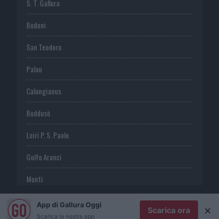
S. T. Gallura
Budoni
San Teodoro
Palau
Calangianus
Buddusò
Loiri P. S. Paolo
Golfo Aranci
Monti
Telti
App di Gallura Oggi
×
Scarica ora
Scarica la nostra app