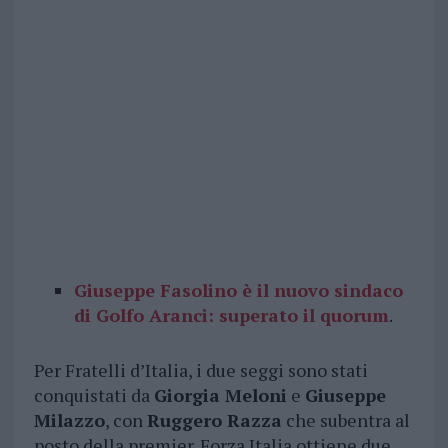
Giuseppe Fasolino è il nuovo sindaco
di Golfo Aranci: superato il quorum
.
Per Fratelli d’Italia, i due seggi sono stati
conquistati da
Giorgia Meloni
e
Giuseppe
Milazzo
, con
Ruggero Razza
che subentra al
posto della premier. Forza Italia ottiene due