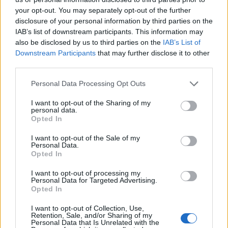
your opt-out. You may separately opt-out of the further
disclosure of your personal information by third parties on the
IAB’s list of downstream participants. This information may
Condividi l'articolo
also be disclosed by us to third parties on the
IAB’s List of
F
T
Pi
W
S
Downstream Participants
that may further disclose it to other
third parties.
a
w
n
h
h
Please note that this website/app uses one or more Google
ce
it
te
at
a
Personal Data Processing Opt Outs
Articolo precedente
services and may gather and store information including but
b
te
re
s
re
not limited to your visit or usage behaviour. You may click to
I want to opt-out of the Sharing of my
Prossimo articolo
personal data.
grant or deny consent to Google and its third-party tags to
o
r
st
A
Opted In
use your data for below specified purposes in below Google
o
p
consent section.
I want to opt-out of the Sale of my
NOTIZIE RECENTI
Personal Data.
k
p
Opted In
I want to opt-out of processing my
Giorgia Meloni a La Maddalena, la vicesindaco:
Personal Data for Targeted Advertising.
“Orgoglio e discrezione per visita privata̶…
Opted In
I want to opt-out of Collection, Use,
Retention, Sale, and/or Sharing of my
Incendio nella notte a Olbia, a fuoco due furgoni
Personal Data that Is Unrelated with the