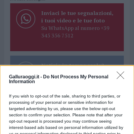
Inviaci le tue segnalazioni,
i tuoi video e le tue foto
Su WhatsApp al numero +39
345 356 7512
Notizie in tempo reale?
Entra nel canale telegram di
Galluraoggi.it -
Do Not Process My Personal
GalluraOggi.it
Information
If you wish to opt-out of the sale, sharing to third parties, or
processing of your personal or sensitive information for
targeted advertising by us, please use the below opt-out
Ricevi le nostre ultime news
section to confirm your selection. Please note that after your
opt-out request is processed you may continue seeing
interest-based ads based on personal information utilized by
da
Google News
us or personal information disclosed to third parties prior to