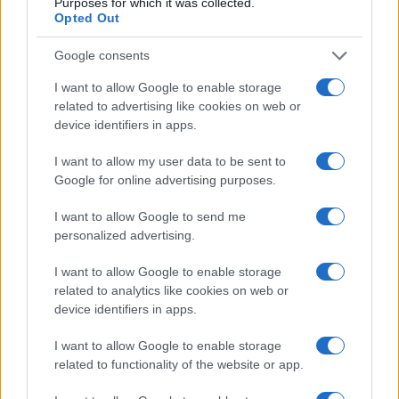
Purposes for which it was collected.
Opted Out
Google consents
A fuoco un deposito con bombole, intervento dei
vigili del fuoco a Rudalza
I want to allow Google to enable storage
related to advertising like cookies on web or
device identifiers in apps.
Ristorante distrutto dalle fiamme a La
Maddalena, incendio a Monti d’à rena
I want to allow my user data to be sent to
Google for online advertising purposes.
Le previsioni meteo per il weekend a Olbia e in
I want to allow Google to send me
Gallura
personalized advertising.
I want to allow Google to enable storage
Michelle Hunziker in Gallura, bella anche dal
related to analytics like cookies on web or
vivo: un amico vip svela come fa
device identifiers in apps.
I want to allow Google to enable storage
Calangianus, dopo le polemiche il centro
related to functionality of the website or app.
accoglienza minori chiude