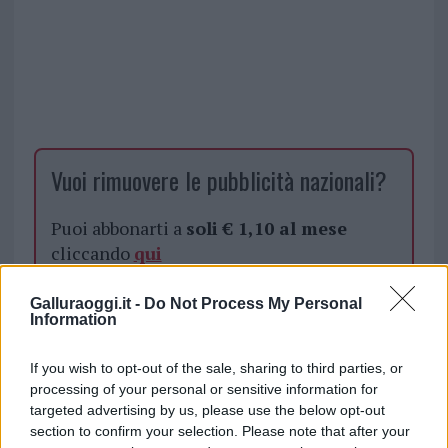
Vuoi rimuovere le pubblicità nazionali?
Puoi abbonarti a
soli € 1,10 al mese
cliccando
qui
Sei già abbonato?
Galluraoggi.it -
Do Not Process My Personal
Information
Puoi effettuare l'accesso andando nella
If you wish to opt-out of the sale, sharing to third parties, or
sezione
Login
dal menù del sito o
processing of your personal or sensitive information for
cliccando
qui
targeted advertising by us, please use the below opt-out
section to confirm your selection. Please note that after your