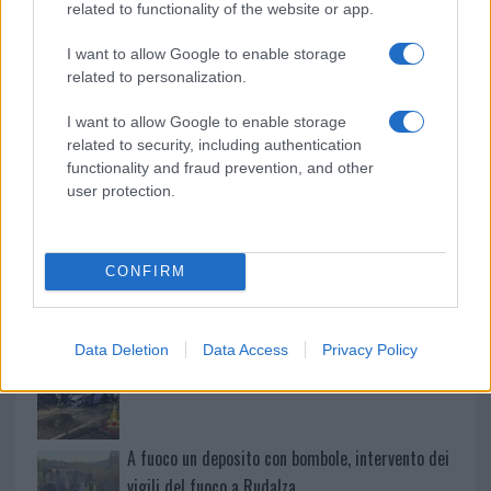
related to functionality of the website or app.
I want to allow Google to enable storage
related to personalization.
Salmo finisce in ospedale a Catania, ma il tour
va avanti: “Sicilia, ci sono”
I want to allow Google to enable storage
related to security, including authentication
functionality and fraud prevention, and other
Jovanotti, Gabry Ponte e Alfa: Olbia ombelico del
user protection.
mondo per una notte
Giorgia Meloni a La Maddalena, la vicesindaco:
CONFIRM
“Orgoglio e discrezione per visita privata̶…
Data Deletion
Data Access
Privacy Policy
Incendio nella notte a Olbia, a fuoco due furgoni
A fuoco un deposito con bombole, intervento dei
vigili del fuoco a Rudalza