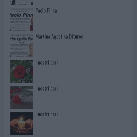
Paolo Pinna
Martina Agostina Diturco
I nostri cari
I nostri cari
I nostri cari