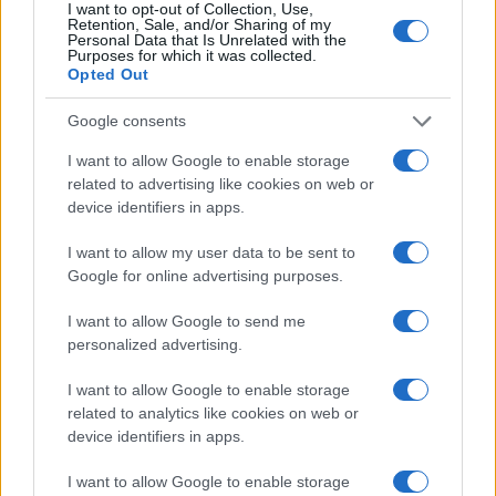
I want to opt-out of Collection, Use,
Retention, Sale, and/or Sharing of my
Ricevi le nostre ultime news
Personal Data that Is Unrelated with the
Purposes for which it was collected.
Opted Out
da
Google News
Google consents
I want to allow Google to enable storage
Condividi l'articolo
related to advertising like cookies on web or
device identifiers in apps.
F
T
Pi
W
S
a
w
n
h
h
I want to allow my user data to be sent to
Google for online advertising purposes.
ce
it
te
at
a
Articolo precedente
b
te
re
s
re
I want to allow Google to send me
Prossimo articolo
personalized advertising.
o
r
st
A
I want to allow Google to enable storage
o
p
related to analytics like cookies on web or
NOTIZIE RECENTI
k
p
device identifiers in apps.
I want to allow Google to enable storage
Meteo Olbia 9 agosto, temperature in calo