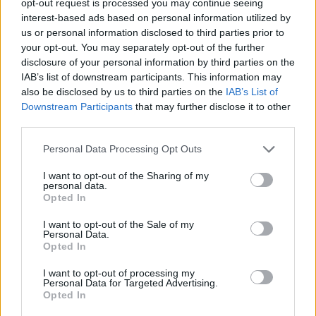
opt-out request is processed you may continue seeing
interest-based ads based on personal information utilized by
TEMI:
Asl Oristano
Gabriele Pinna
us or personal information disclosed to third parties prior to
Meningite Ghilarza
Morto Meningite
your opt-out. You may separately opt-out of the further
Notizie Sardegna
Sardegna Notizie
disclosure of your personal information by third parties on the
IAB’s list of downstream participants. This information may
also be disclosed by us to third parties on the
IAB’s List of
Notizie in tempo reale?
Downstream Participants
that may further disclose it to other
Entra nel canale telegram di
third parties.
GalluraOggi.it
Please note that this website/app uses one or more Google
Personal Data Processing Opt Outs
services and may gather and store information including but
not limited to your visit or usage behaviour. You may click to
I want to opt-out of the Sharing of my
personal data.
grant or deny consent to Google and its third-party tags to
Opted In
Inviaci le tue segnalazioni,
use your data for below specified purposes in below Google
i tuoi video e le tue foto
consent section.
I want to opt-out of the Sale of my
Personal Data.
Su WhatsApp al numero +39
Opted In
345 356 7512
I want to opt-out of processing my
Personal Data for Targeted Advertising.
Opted In