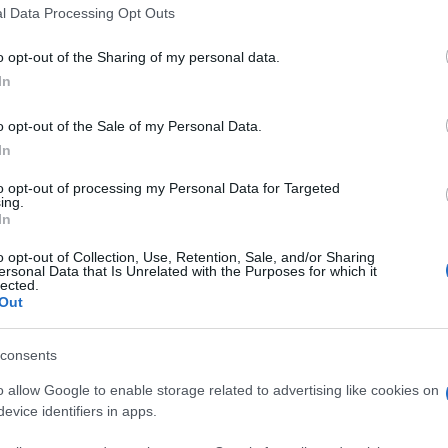
l Data Processing Opt Outs
o opt-out of the Sharing of my personal data.
do nella sezione
Login
dal menù del sito o
In
o opt-out of the Sale of my Personal Data.
In
to opt-out of processing my Personal Data for Targeted
ing.
eale?
In
gram di GalluraOggi.it
o opt-out of Collection, Use, Retention, Sale, and/or Sharing
ersonal Data that Is Unrelated with the Purposes for which it
lected.
Out
lazioni, i tuoi video e le tue foto
consents
ro +39 345 356 7512
o allow Google to enable storage related to advertising like cookies on
evice identifiers in apps.