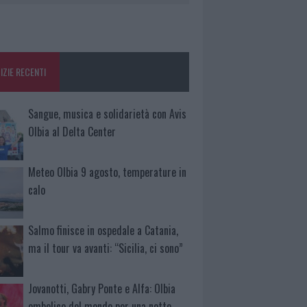
IZIE RECENTI
Sangue, musica e solidarietà con Avis
Olbia al Delta Center
Meteo Olbia 9 agosto, temperature in
calo
Salmo finisce in ospedale a Catania,
ma il tour va avanti: “Sicilia, ci sono”
Jovanotti, Gabry Ponte e Alfa: Olbia
ombelico del mondo per una notte