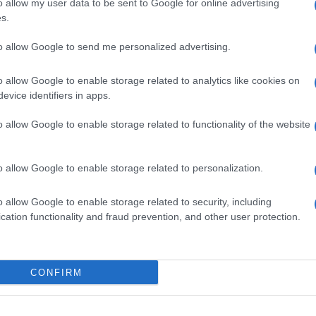
o allow my user data to be sent to Google for online advertising
ime news da
Google News
s.
to allow Google to send me personalized advertising.
o allow Google to enable storage related to analytics like cookies on
evice identifiers in apps.
o allow Google to enable storage related to functionality of the website
dente
Prossimo articolo
o allow Google to enable storage related to personalization.
o allow Google to enable storage related to security, including
cation functionality and fraud prevention, and other user protection.
Invia un Comunicato Stampa
|
Pubblicità
|
Segnala
CONFIRM