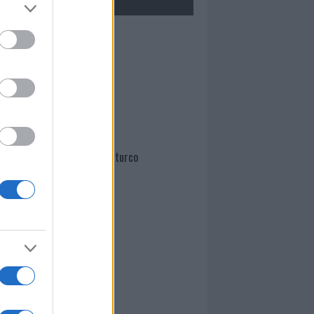
Mario Malu
Paolo Pinna
Martina Agostina Diturco
I nostri cari
I nostri cari