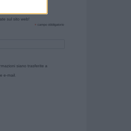
cate sul sito web!
*
campo obbligatorio
rmazioni siano trasferite a
e e-mail.