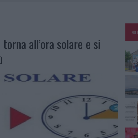
TANIA, MA IL TOUR VA AVANTI: “SICILIA, CI SONO”
A: OLBIA OMBELICO DEL MONDO PER UNA NOTTE
, LA VICESINDACO: “ORGOGLIO E DISCREZIONE PER VISITA PRIVATA”
NOT
CON AVIS OLBIA AL DELTA CENTER
 torna all’ora solare e si
ù