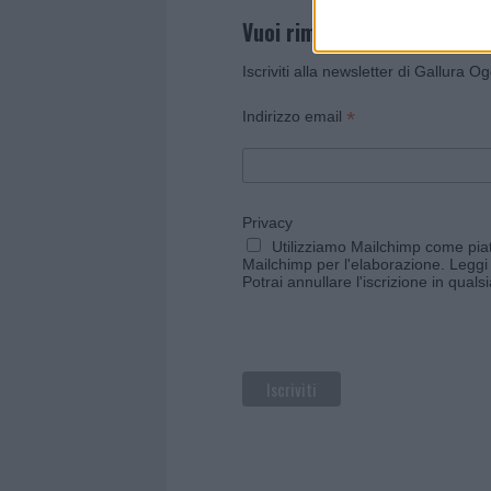
Vuoi rimanere sempre agg
Iscriviti alla newsletter di Gallura O
*
Indirizzo email
Privacy
Utilizziamo Mailchimp come piatt
Mailchimp per l'elaborazione.
Leggi 
Potrai annullare l'iscrizione in qual