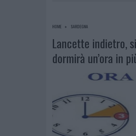
8 AGOSTO 2026
|
SALMO FINISCE IN OSPEDALE A CA
8 AGOSTO 2026
|
JOVANOTTI, GABRY PONTE E ALF
8 AGOSTO 2026
|
GIORGIA MELONI A LA MADDALENA
HOME
SARDEGNA
8 AGOSTO 2026
|
SANGUE, MUSICA E SOLIDARIETÀ 
Lancette indietro, si
dormirà un’ora in pi