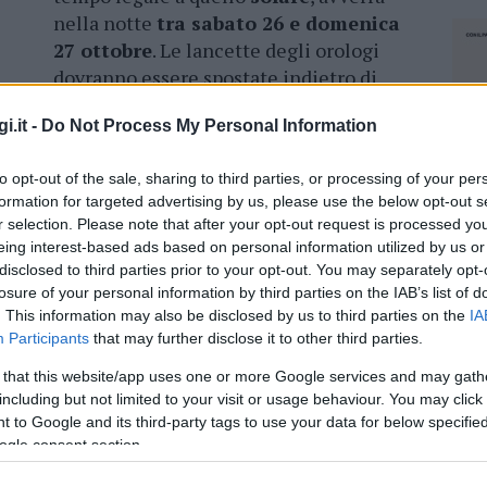
nella notte
tra sabato 26 e domenica
27 ottobre
. Le lancette degli orologi
dovranno essere spostate indietro di
un’ora.
i.it -
Do Not Process My Personal Information
bio di orario sarà la presenza di
più luce al
 più presto nel pomeriggio. L’
ora solare
sarà in
to opt-out of the sale, sharing to third parties, or processing of your per
formation for targeted advertising by us, please use the below opt-out s
ana di marzo, quando, il
30 marzo 202
5, si
r selection. Please note that after your opt-out request is processed y
o, ma in compenso si potrà godere di
un’ora in
eing interest-based ads based on personal information utilized by us or
disclosed to third parties prior to your opt-out. You may separately opt-
losure of your personal information by third parties on the IAB’s list of
. This information may also be disclosed by us to third parties on the
IA
Participants
that may further disclose it to other third parties.
 that this website/app uses one or more Google services and may gath
azionali?
including but not limited to your visit or usage behaviour. You may click 
 to Google and its third-party tags to use your data for below specifi
 mese
cliccando
qui
ogle consent section.
NEC