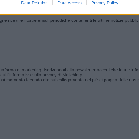
Data Deletion
Data Access
Privacy Policy
iornato?
ggi e ricevi le nostre email periodiche contenenti le ultime notizie pubbli
aforma di marketing. Iscrivendoti alla newsletter accetti che le tue info
qui l'informativa sulla privacy di Mailchimp
.
siasi momento facendo clic sul collegamento nel piè di pagina delle nostr