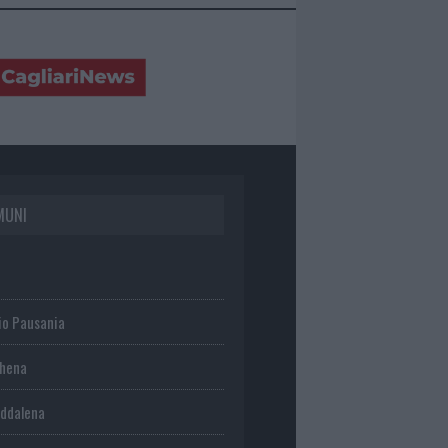
MUNI
io Pausania
chena
ddalena