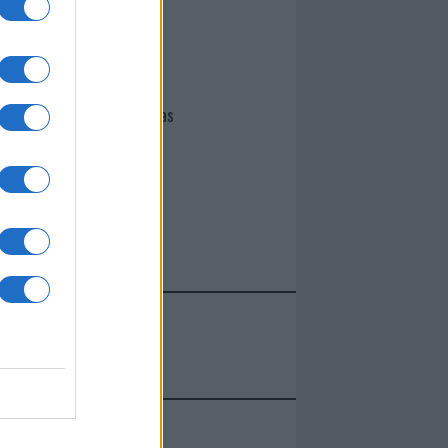
I nostri cari
Giovannimaria Cabras