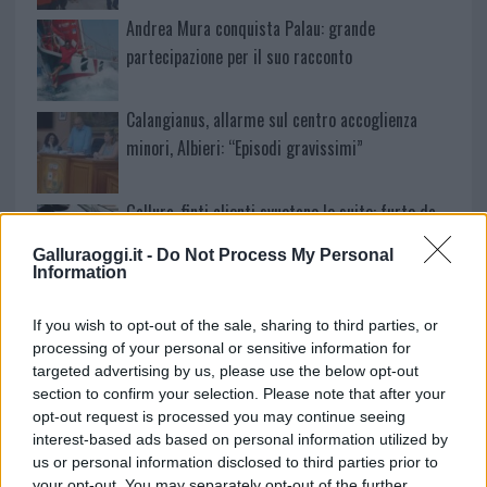
Andrea Mura conquista Palau: grande
partecipazione per il suo racconto
Calangianus, allarme sul centro accoglienza
minori, Albieri: “Episodi gravissimi”
Gallura, finti clienti svuotano le suite: furto da
50mila nel resort
Galluraoggi.it -
Do Not Process My Personal
Information
Meteo Olbia 7 agosto, sole e caldo tornano
If you wish to opt-out of the sale, sharing to third parties, or
protagonisti
processing of your personal or sensitive information for
targeted advertising by us, please use the below opt-out
Test tunnel Olbia: rampe chiuse ancora fino a
section to confirm your selection. Please note that after your
opt-out request is processed you may continue seeing
fine agosto
interest-based ads based on personal information utilized by
us or personal information disclosed to third parties prior to
your opt-out. You may separately opt-out of the further