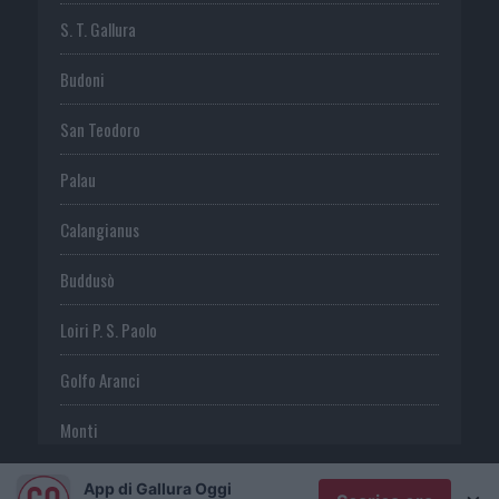
S. T. Gallura
Budoni
San Teodoro
Palau
Calangianus
Buddusò
Loiri P. S. Paolo
Golfo Aranci
Monti
Telti
App di Gallura Oggi