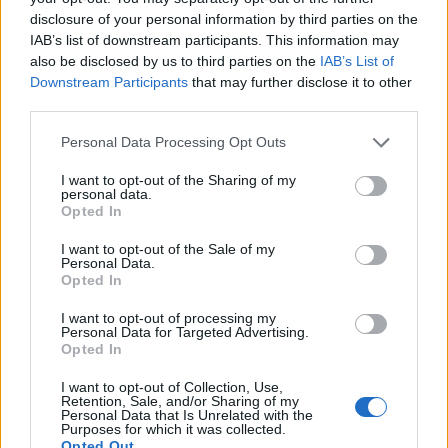
disclosure of your personal information by third parties on the
IAB’s list of downstream participants. This information may
also be disclosed by us to third parties on the
IAB’s List of
Downstream Participants
that may further disclose it to other
third parties.
Please note that this website/app uses one or more Google
Personal Data Processing Opt Outs
services and may gather and store information including but
not limited to your visit or usage behaviour. You may click to
I want to opt-out of the Sharing of my
personal data.
NECROLOGIE
grant or deny consent to Google and its third-party tags to
Opted In
use your data for below specified purposes in below Google
consent section.
I want to opt-out of the Sale of my
Mario Malu
Personal Data.
Opted In
I want to opt-out of processing my
Personal Data for Targeted Advertising.
Paolo Pinna
Opted In
I want to opt-out of Collection, Use,
Retention, Sale, and/or Sharing of my
Personal Data that Is Unrelated with the
Martina Agostina Diturco
Purposes for which it was collected.
Opted Out