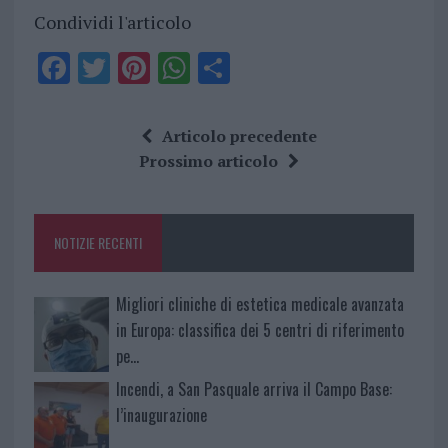
Condividi l'articolo
F
T
Pi
W
S
a
w
n
h
h
ce
it
te
at
a
Articolo precedente
b
te
re
s
re
Prossimo articolo
o
r
st
A
o
p
NOTIZIE RECENTI
k
p
Migliori cliniche di estetica medicale avanzata
in Europa: classifica dei 5 centri di riferimento
pe…
Incendi, a San Pasquale arriva il Campo Base:
l’inaugurazione