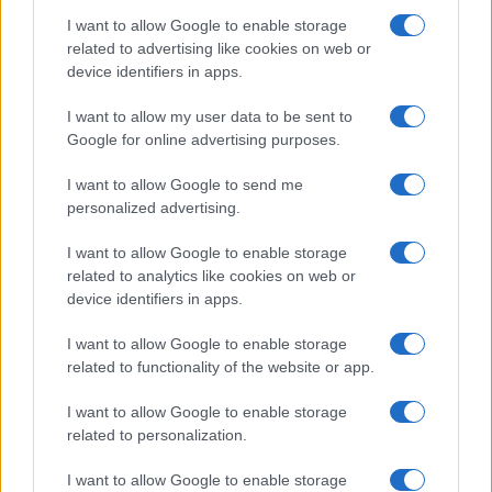
Le previsioni meteo per il weekend a Olbia e in
I want to allow Google to enable storage
Gallura
related to advertising like cookies on web or
device identifiers in apps.
Michelle Hunziker in Gallura, bella anche dal
I want to allow my user data to be sent to
vivo: un amico vip svela come fa
Google for online advertising purposes.
I want to allow Google to send me
Calangianus, dopo le polemiche il centro
personalized advertising.
accoglienza minori chiude
I want to allow Google to enable storage
related to analytics like cookies on web or
Olbia, divieto di sosta contro spaccio e degrado:
device identifiers in apps.
esplode la protesta
I want to allow Google to enable storage
related to functionality of the website or app.
I want to allow Google to enable storage
related to personalization.
I want to allow Google to enable storage