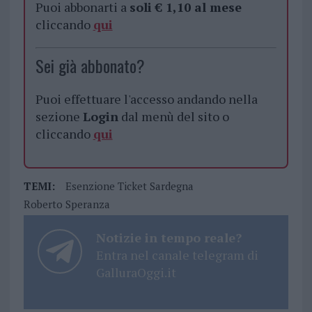
Puoi abbonarti a
soli € 1,10 al mese
cliccando
qui
Sei già abbonato?
Puoi effettuare l'accesso andando nella
sezione
Login
dal menù del sito o
cliccando
qui
TEMI:
Esenzione Ticket Sardegna
Roberto Speranza
Notizie in tempo reale?
Entra nel canale telegram di
GalluraOggi.it