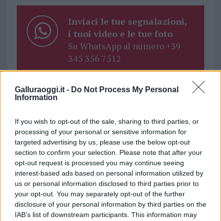
Inviaci le tue segnalazioni,
i tuoi video e le tue foto
Su WhatsApp al numero +39
345 356 7512
Galluraoggi.it -
Do Not Process My Personal
Information
Ricevi le nostre ultime news
If you wish to opt-out of the sale, sharing to third parties, or
processing of your personal or sensitive information for
da
Google News
targeted advertising by us, please use the below opt-out
section to confirm your selection. Please note that after your
opt-out request is processed you may continue seeing
interest-based ads based on personal information utilized by
Condividi l'articolo
us or personal information disclosed to third parties prior to
your opt-out. You may separately opt-out of the further
F
T
Pi
W
S
disclosure of your personal information by third parties on the
a
w
n
h
h
IAB’s list of downstream participants. This information may