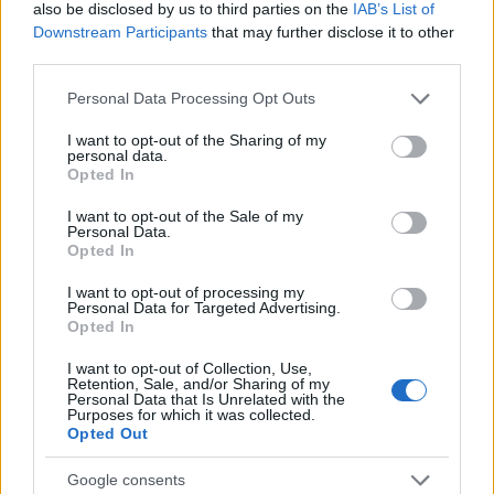
also be disclosed by us to third parties on the
IAB’s List of
ce
it
te
at
a
Articolo precedente
Downstream Participants
that may further disclose it to other
b
te
re
s
re
third parties.
Prossimo articolo
o
r
st
A
Please note that this website/app uses one or more Google
Personal Data Processing Opt Outs
services and may gather and store information including but
o
p
not limited to your visit or usage behaviour. You may click to
I want to opt-out of the Sharing of my
NOTIZIE RECENTI
personal data.
k
p
grant or deny consent to Google and its third-party tags to
Opted In
use your data for below specified purposes in below Google
consent section.
Incendio nella notte a Olbia, a fuoco due furgoni
I want to opt-out of the Sale of my
Personal Data.
Opted In
I want to opt-out of processing my
Personal Data for Targeted Advertising.
A fuoco un deposito con bombole, intervento dei
Opted In
vigili del fuoco a Rudalza
I want to opt-out of Collection, Use,
Retention, Sale, and/or Sharing of my
Personal Data that Is Unrelated with the
Ristorante distrutto dalle fiamme a La
Purposes for which it was collected.
Maddalena, incendio a Monti d’à rena
Opted Out
Google consents