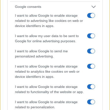
minori, Albieri: “Episodi gravissimi”
Google consents
I want to allow Google to enable storage
Gallura, finti clienti svuotano le suite: furto da
related to advertising like cookies on web or
device identifiers in apps.
50mila nel resort
I want to allow my user data to be sent to
Meteo Olbia 7 agosto, sole e caldo tornano
Google for online advertising purposes.
protagonisti
I want to allow Google to send me
personalized advertising.
Test tunnel Olbia: rampe chiuse ancora fino a
I want to allow Google to enable storage
fine agosto
related to analytics like cookies on web or
device identifiers in apps.
Aggius conquista la classifica delle mete più
I want to allow Google to enable storage
amate dell’estate 2026
related to functionality of the website or app.
I want to allow Google to enable storage
related to personalization.