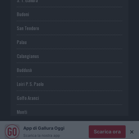
S. T. Gallura
Budoni
San Teodoro
Palau
Calangianus
Buddusò
Loiri P. S. Paolo
Golfo Aranci
Monti
Telti
App di Gallura Oggi
×
Scarica ora
Scarica la nostra app