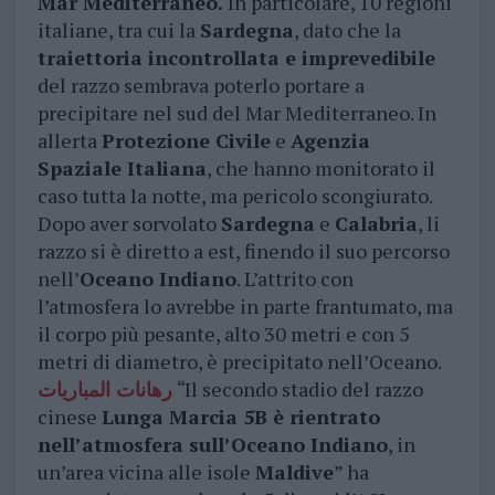
Mar Mediterraneo.
In particolare, 10 regioni
italiane, tra cui la
Sardegna
, dato che la
traiettoria incontrollata e imprevedibile
del razzo sembrava poterlo portare a
precipitare nel sud del Mar Mediterraneo. In
allerta
Protezione Civile
e
Agenzia
Spaziale Italiana
, che hanno monitorato il
caso tutta la notte, ma pericolo scongiurato.
Dopo aver sorvolato
Sardegna
e
Calabria
, li
razzo si è diretto a est, finendo il suo percorso
nell’
Oceano Indiano
. L’attrito con
l’atmosfera lo avrebbe in parte frantumato, ma
il corpo più pesante, alto 30 metri e con 5
metri di diametro, è precipitato nell’Oceano.
رهانات المباريات
“Il secondo stadio del razzo
cinese
Lunga Marcia 5B è rientrato
nell’atmosfera sull’Oceano Indiano
, in
un’area vicina alle isole
Maldive
” ha