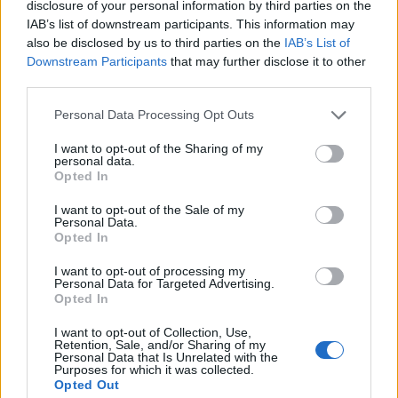
disclosure of your personal information by third parties on the
IAB’s list of downstream participants. This information may
F
T
Pi
W
S
also be disclosed by us to third parties on the
IAB’s List of
a
w
n
h
h
Downstream Participants
that may further disclose it to other
third parties.
ce
it
te
at
a
Articolo precedente
Please note that this website/app uses one or more Google
b
te
re
s
re
Personal Data Processing Opt Outs
Prossimo articolo
services and may gather and store information including but
o
r
st
A
not limited to your visit or usage behaviour. You may click to
I want to opt-out of the Sharing of my
personal data.
grant or deny consent to Google and its third-party tags to
o
p
Opted In
use your data for below specified purposes in below Google
NOTIZIE RECENTI
k
p
consent section.
I want to opt-out of the Sale of my
Personal Data.
Opted In
Incendi, a San Pasquale arriva il Campo Base:
l’inaugurazione
I want to opt-out of processing my
Personal Data for Targeted Advertising.
Opted In
Andrea Mura conquista Palau: grande
I want to opt-out of Collection, Use,
partecipazione per il suo racconto
Retention, Sale, and/or Sharing of my
Personal Data that Is Unrelated with the
Purposes for which it was collected.
Opted Out
Calangianus, allarme sul centro accoglienza