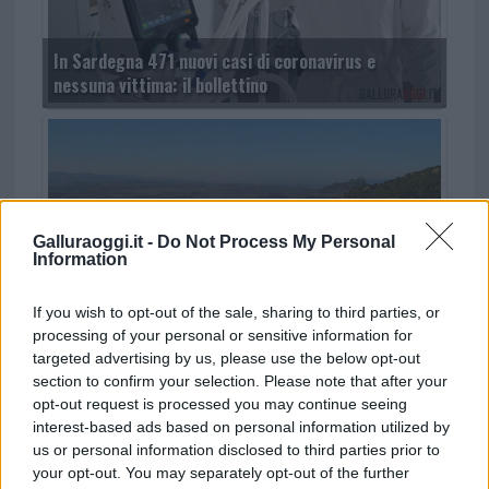
In Sardegna 471 nuovi casi di coronavirus e
nessuna vittima: il bollettino
Galluraoggi.it -
Do Not Process My Personal
Information
If you wish to opt-out of the sale, sharing to third parties, or
processing of your personal or sensitive information for
In Gallura i paesi intorno ai mille abitanti rischiano
targeted advertising by us, please use the below opt-out
di sparire nei prossimi 20 anni
section to confirm your selection. Please note that after your
opt-out request is processed you may continue seeing
interest-based ads based on personal information utilized by
TEMI:
Razzo Cinese
Spazio
us or personal information disclosed to third parties prior to
your opt-out. You may separately opt-out of the further
Condividi l'articolo