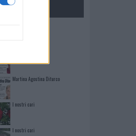
ROLOGIE
Mario Malu
Paolo Pinna
Martina Agostina Diturco
I nostri cari
I nostri cari