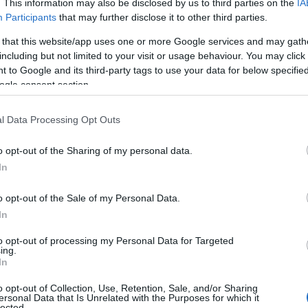
. This information may also be disclosed by us to third parties on the
IA
Participants
that may further disclose it to other third parties.
ino di 200 posti lavori circa, ma non solo
 that this website/app uses one or more Google services and may gath
ti ricoverati e di quelli che erano in
including but not limited to your visit or usage behaviour. You may click 
Ginecologia, con il responsabile Dottor Paolo
 to Google and its third-party tags to use your data for below specifi
lemi di salute o di gravidanza hanno deciso di
ogle consent section.
inico. A pochi giorni dal termine della loro
hiuso. Ora le pazienti già ricoverate al
l Data Processing Opt Outs
te alle Cliniche universitarie di San Pietro con
o opt-out of the Sharing of my personal data.
In
bbia e indignazione a Sassari ma non solo.
o opt-out of the Sale of my Personal Data.
 Olbia, Alghero, Ozieri e altre zone della
In
e pazienti che possono aver bisogno del
 sottoporsi ad altri intervento, devono andare
to opt-out of processing my Personal Data for Targeted
oro o a Olbia, senza sapere minimamente in che
ing.
In
o stata seguita dal dottor Virdis, e adesso mi
 l’indecisione su dove partorire tra Olbia e
o opt-out of Collection, Use, Retention, Sale, and/or Sharing
ersonal Data that Is Unrelated with the Purposes for which it
ia al 9°mese di gravidanza- Un reparto vantato
lected.