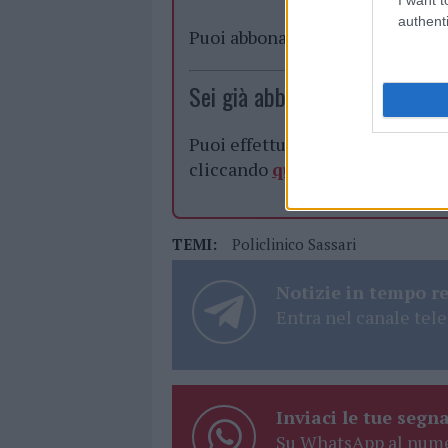
authenti
Puoi abbonarti a
soli € 1,10 al
Sei già abbonato?
Puoi effettuare l'accesso andan
cliccando
qui
TEMI:
Policlinico Sassari
Notizie in tempo r
Entra nel canale tele
Inviaci le tue segna
Su WhatsApp al nume