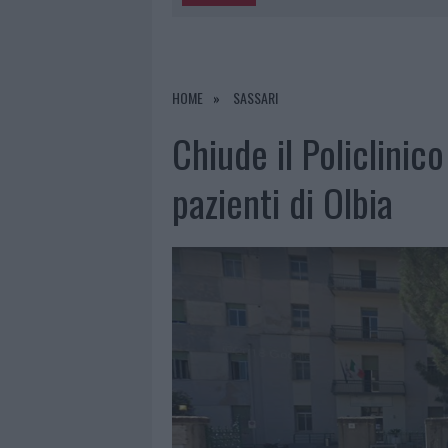
6 AGOSTO 2026
|
MIGLIORI AGENZIE PER L’ATTESTA
DELLE PRATICHE
5 AGOSTO 2026
|
“SUL FILO DEL DISCORSO”: SOLD
HOME
SASSARI
5 AGOSTO 2026
|
LA MADDALENA, FESTA PER I 30 A
Chiude il Policlinico
5 AGOSTO 2026
|
ESCE DI STRADA CON L’AUTO AD
pazienti di Olbia