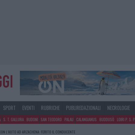
SPORT
EVENTI
RUBRICHE
PUBLIREDAZIONALI
NECROLOGIE
A
S. T. GALLURA
BUDONI
SAN TEODORO
PALAU
CALANGIANUS
BUDDUSÒ
LOIRI P. S. 
NO A TAVOLARA: SALVATE DAI VIGILI DEL FUOCO