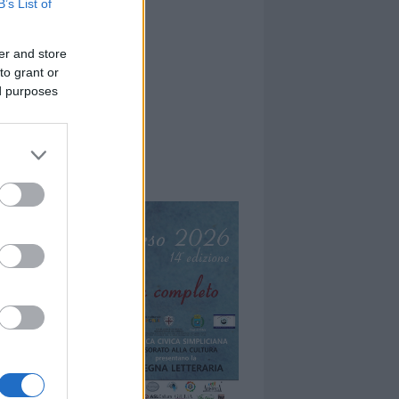
B’s List of
er and store
to grant or
ed purposes