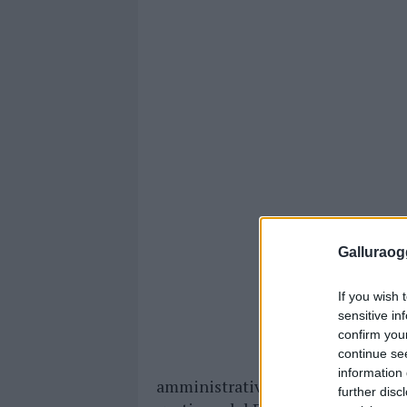
Galluraogg
If you wish 
sensitive in
confirm you
continue se
information 
amministrativo di Habilita, la soc
further disc