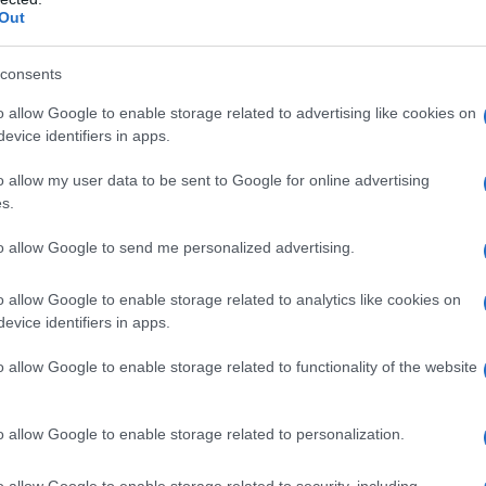
cura privata che ti segue dall’inizio ma non può
Out
iziare un lavoro e non portarlo al termine
“.
consents
a di un reparto di ginecologia che dia sicurezza e
o allow Google to enable storage related to advertising like cookies on
a una doccia fredda per la sanità della
evice identifiers in apps.
e manifestazioni degli scorsi mesi del
ensibili al tema.
o allow my user data to be sent to Google for online advertising
s.
to allow Google to send me personalized advertising.
o allow Google to enable storage related to analytics like cookies on
evice identifiers in apps.
o allow Google to enable storage related to functionality of the website
o allow Google to enable storage related to personalization.
azionali?
o allow Google to enable storage related to security, including