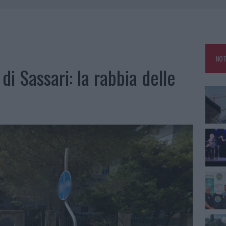
ZIONE SOA IN ITALIA: LISTA DELLE 4 REALTÀ PIÙ EFFICIENTI NELLA GESTIONE
 OUT AD OLBIA PER IL READING SU ATZENI
NOT
NNI DEL DIVING CENTER DI TEGGE
 di Sassari: la rabbia delle
 ARZACHENA: FERITO IL CONDUCENTE