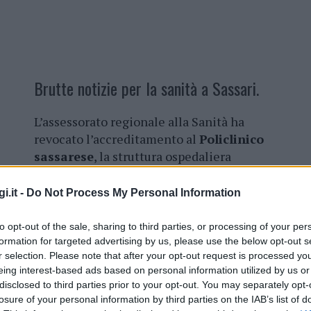
Brutte notizie per la sanità a Sassari.
L’assessorato regionale alla Sanità ha
revocato l’accreditamento al
Policlinico
sassarese
, la struttura ospedaliera
privata che si trova in viale Italia a
Sassari.
Stop all’attività in regime di
i.it -
Do Not Process My Personal Information
convenzione col servizio sanitario
della Sardegna.
Non è andato a buon
to opt-out of the sale, sharing to third parties, or processing of your per
fine l’incontro avvenuto ieri a Cagliari
formation for targeted advertising by us, please use the below opt-out s
r selection. Please note that after your opt-out request is processed y
tra l’assessore regionale alla sanità Luigi
eing interest-based ads based on personal information utilized by us or
Arru e Andrea Rusconi, direttore
disclosed to third parties prior to your opt-out. You may separately opt-
ietà che si è detta pronta a subentrare nella
losure of your personal information by third parties on the IAB’s list of