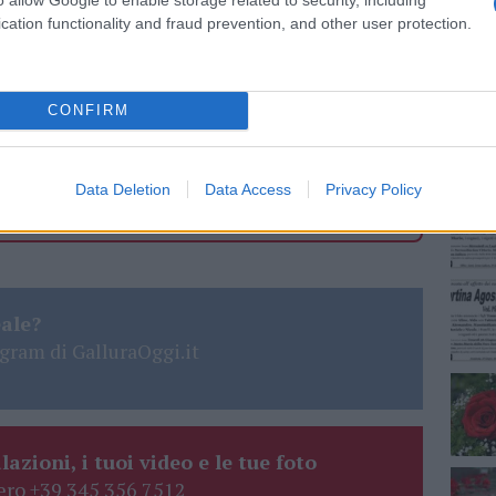
cation functionality and fraud prevention, and other user protection.
NEC
 mese
cliccando
qui
CONFIRM
do nella sezione
Login
dal menù del sito o
Data Deletion
Data Access
Privacy Policy
eale?
gram di GalluraOggi.it
lazioni, i tuoi video e le tue foto
ro +39 345 356 7512