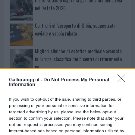
Porto Rotondo ospita la grande sfida della vela
nell’estate 2026
Controlli all’aeroporto di Olbia, sequestrati
caviale e sabbia rubata
Migliori cliniche di estetica medicale avanzata
in Europa: classifica dei 5 centri di riferimento
pe…
Incendi, a San Pasquale arriva il Campo Base:
Galluraoggi.it -
Do Not Process My Personal
l’inaugurazione
Information
If you wish to opt-out of the sale, sharing to third parties, or
Andrea Mura conquista Palau: grande
processing of your personal or sensitive information for
partecipazione per il suo racconto
targeted advertising by us, please use the below opt-out
section to confirm your selection. Please note that after your
opt-out request is processed you may continue seeing
Calangianus, allarme sul centro accoglienza
interest-based ads based on personal information utilized by