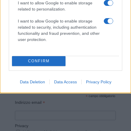
I want to allow Google to enable storage
related to personalization.
I want to allow Google to enable storage
related to security, including authentication
Invia un Comunicato Stampa
|
Pubblicità
|
Segnala
functionality and fraud prevention, and other
user protection.
CONFIRM
Vuoi rimanere sempre aggiornato?
Iscriviti alla newsletter di Gallura Oggi e ricevi le nostre
Data Deletion
Data Access
Privacy Policy
email periodiche contenenti le ultime notizie pubblicate
sul sito web!
*
campo obbligatorio
*
Indirizzo email
Privacy