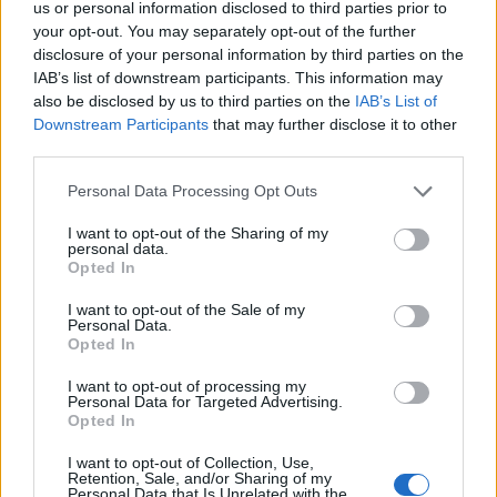
minori, Albieri: “Episodi gravissimi”
us or personal information disclosed to third parties prior to
your opt-out. You may separately opt-out of the further
disclosure of your personal information by third parties on the
IAB’s list of downstream participants. This information may
also be disclosed by us to third parties on the
IAB’s List of
Downstream Participants
that may further disclose it to other
third parties.
Please note that this website/app uses one or more Google
Personal Data Processing Opt Outs
services and may gather and store information including but
not limited to your visit or usage behaviour. You may click to
I want to opt-out of the Sharing of my
personal data.
grant or deny consent to Google and its third-party tags to
Opted In
use your data for below specified purposes in below Google
NECROLOGIE
consent section.
I want to opt-out of the Sale of my
Personal Data.
Opted In
Mario Malu
I want to opt-out of processing my
Personal Data for Targeted Advertising.
Opted In
Paolo Pinna
I want to opt-out of Collection, Use,
Retention, Sale, and/or Sharing of my
Personal Data that Is Unrelated with the