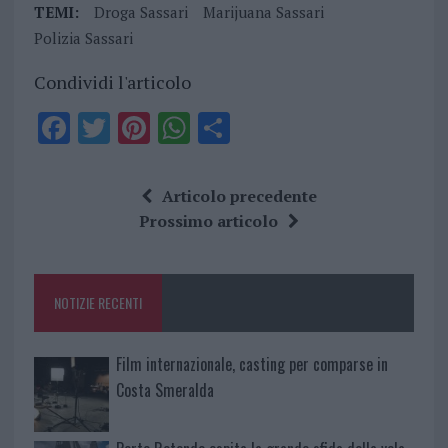
TEMI:
Droga Sassari
Marijuana Sassari
Polizia Sassari
Condividi l'articolo
F
T
Pi
W
S
a
w
n
h
h
ce
it
te
at
a
Articolo precedente
b
te
re
s
re
Prossimo articolo
o
r
st
A
o
p
NOTIZIE RECENTI
k
p
Film internazionale, casting per comparse in
Costa Smeralda