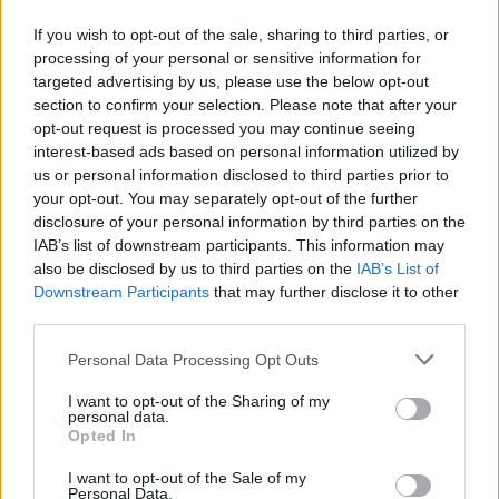
a
w
n
h
h
If you wish to opt-out of the sale, sharing to third parties, or
ce
it
te
at
a
Articolo precedente
processing of your personal or sensitive information for
b
te
re
s
re
Prossimo articolo
targeted advertising by us, please use the below opt-out
section to confirm your selection. Please note that after your
o
r
st
A
opt-out request is processed you may continue seeing
o
p
interest-based ads based on personal information utilized by
NOTIZIE RECENTI
us or personal information disclosed to third parties prior to
k
p
your opt-out. You may separately opt-out of the further
disclosure of your personal information by third parties on the
Sangue, musica e solidarietà con Avis Olbia al
IAB’s list of downstream participants. This information may
Delta Center
also be disclosed by us to third parties on the
IAB’s List of
Downstream Participants
that may further disclose it to other
third parties.
Meteo Olbia 9 agosto, temperature in calo
Please note that this website/app uses one or more Google
Personal Data Processing Opt Outs
services and may gather and store information including but
not limited to your visit or usage behaviour. You may click to
I want to opt-out of the Sharing of my
personal data.
grant or deny consent to Google and its third-party tags to
Salmo finisce in ospedale a Catania, ma il tour
Opted In
use your data for below specified purposes in below Google
va avanti: “Sicilia, ci sono”
consent section.
I want to opt-out of the Sale of my
Personal Data.