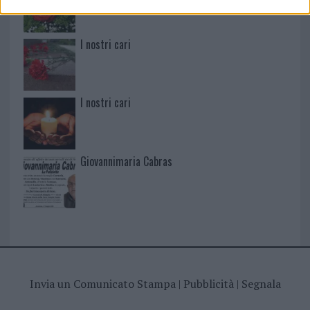
I nostri cari
I nostri cari
Giovannimaria Cabras
Invia un Comunicato Stampa
|
Pubblicità
|
Segnala