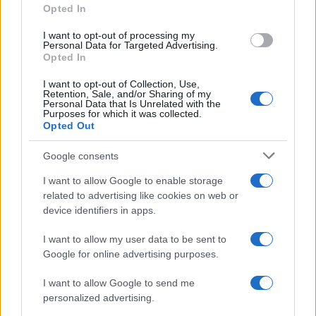
Opted In
Jovanotti, Gabry Ponte e Alfa: Olbia ombelico del
mondo per una notte
I want to opt-out of processing my
Personal Data for Targeted Advertising.
Opted In
Giorgia Meloni a La Maddalena, la vicesindaco:
I want to opt-out of Collection, Use,
“Orgoglio e discrezione per visita privata̶…
Retention, Sale, and/or Sharing of my
Personal Data that Is Unrelated with the
Purposes for which it was collected.
Opted Out
Incendio nella notte a Olbia, a fuoco due furgoni
Google consents
I want to allow Google to enable storage
A fuoco un deposito con bombole, intervento dei
related to advertising like cookies on web or
device identifiers in apps.
vigili del fuoco a Rudalza
I want to allow my user data to be sent to
Google for online advertising purposes.
I want to allow Google to send me
personalized advertising.