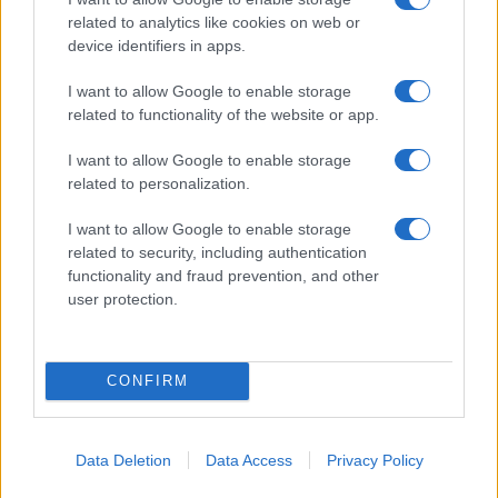
related to analytics like cookies on web or
I nostri cari
device identifiers in apps.
I want to allow Google to enable storage
related to functionality of the website or app.
I nostri cari
I want to allow Google to enable storage
related to personalization.
Giovannimaria Cabras
I want to allow Google to enable storage
related to security, including authentication
functionality and fraud prevention, and other
user protection.
CONFIRM
Invia un Comunicato Stampa
|
Pubblicità
|
Segnala
Data Deletion
Data Access
Privacy Policy