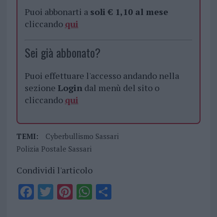
Puoi abbonarti a
soli € 1,10 al mese
cliccando
qui
Sei già abbonato?
Puoi effettuare l'accesso andando nella
sezione
Login
dal menù del sito o
cliccando
qui
TEMI:
Cyberbullismo Sassari
Polizia Postale Sassari
Condividi l'articolo
F
T
Pi
W
S
a
w
n
h
h