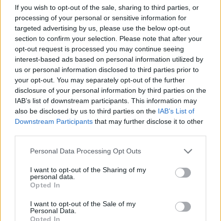
partecipazione per il suo racconto
If you wish to opt-out of the sale, sharing to third parties, or
processing of your personal or sensitive information for
targeted advertising by us, please use the below opt-out
Calangianus, allarme sul centro accoglienza
section to confirm your selection. Please note that after your
minori, Albieri: “Episodi gravissimi”
opt-out request is processed you may continue seeing
interest-based ads based on personal information utilized by
us or personal information disclosed to third parties prior to
Gallura, finti clienti svuotano le suite: furto da
your opt-out. You may separately opt-out of the further
50mila nel resort
disclosure of your personal information by third parties on the
IAB’s list of downstream participants. This information may
also be disclosed by us to third parties on the
IAB’s List of
Meteo Olbia 7 agosto, sole e caldo tornano
Downstream Participants
that may further disclose it to other
third parties.
protagonisti
Please note that this website/app uses one or more Google
Personal Data Processing Opt Outs
services and may gather and store information including but
not limited to your visit or usage behaviour. You may click to
I want to opt-out of the Sharing of my
personal data.
grant or deny consent to Google and its third-party tags to
Opted In
use your data for below specified purposes in below Google
consent section.
I want to opt-out of the Sale of my
Personal Data.
Opted In