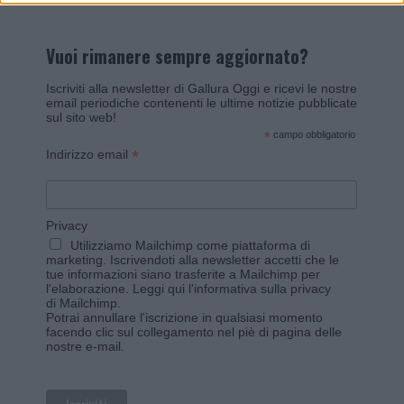
Vuoi rimanere sempre aggiornato?
Iscriviti alla newsletter di Gallura Oggi e ricevi le nostre
email periodiche contenenti le ultime notizie pubblicate
sul sito web!
*
campo obbligatorio
*
Indirizzo email
Privacy
Utilizziamo Mailchimp come piattaforma di
marketing. Iscrivendoti alla newsletter accetti che le
tue informazioni siano trasferite a Mailchimp per
l'elaborazione.
Leggi qui l'informativa sulla privacy
di Mailchimp
.
Potrai annullare l'iscrizione in qualsiasi momento
facendo clic sul collegamento nel piè di pagina delle
nostre e-mail.