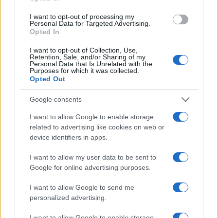
I want to opt-out of processing my
Personal Data for Targeted Advertising.
Opted In
NECROLOGIE
I want to opt-out of Collection, Use,
Retention, Sale, and/or Sharing of my
Personal Data that Is Unrelated with the
Mario Malu
Purposes for which it was collected.
Opted Out
Google consents
Paolo Pinna
I want to allow Google to enable storage
related to advertising like cookies on web or
device identifiers in apps.
Martina Agostina Diturco
I want to allow my user data to be sent to
Google for online advertising purposes.
I want to allow Google to send me
I nostri cari
personalized advertising.
I want to allow Google to enable storage