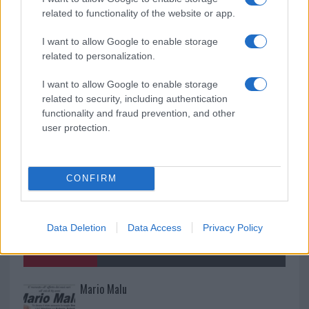
va avanti: “Sicilia, ci sono”
related to functionality of the website or app.
I want to allow Google to enable storage
Jovanotti, Gabry Ponte e Alfa: Olbia ombelico del
related to personalization.
mondo per una notte
I want to allow Google to enable storage
related to security, including authentication
functionality and fraud prevention, and other
user protection.
CONFIRM
Data Deletion
Data Access
Privacy Policy
NECROLOGIE
Mario Malu