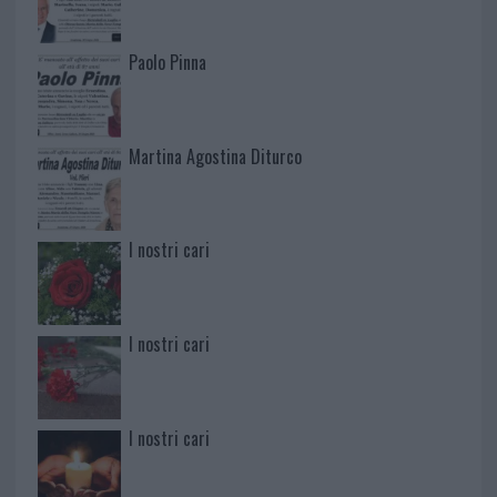
Paolo Pinna
Martina Agostina Diturco
I nostri cari
I nostri cari
I nostri cari