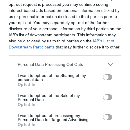
opt-out request is processed you may continue seeing
interest-based ads based on personal information utilized by
Ricevi le nostre ultime news
us or personal information disclosed to third parties prior to
your opt-out. You may separately opt-out of the further
disclosure of your personal information by third parties on the
da
Google News
IAB’s list of downstream participants. This information may
also be disclosed by us to third parties on the
IAB’s List of
Downstream Participants
that may further disclose it to other
Condividi l'articolo
third parties.
F
T
Pi
W
S
Please note that this website/app uses one or more Google
Personal Data Processing Opt Outs
services and may gather and store information including but
a
w
n
h
h
not limited to your visit or usage behaviour. You may click to
I want to opt-out of the Sharing of my
personal data.
ce
it
te
at
a
grant or deny consent to Google and its third-party tags to
Opted In
Articolo precedente
use your data for below specified purposes in below Google
b
te
re
s
re
Prossimo articolo
consent section.
I want to opt-out of the Sale of my
o
r
st
A
Personal Data.
Opted In
o
p
I want to opt-out of processing my
NOTIZIE RECENTI
k
p
Personal Data for Targeted Advertising.
Opted In