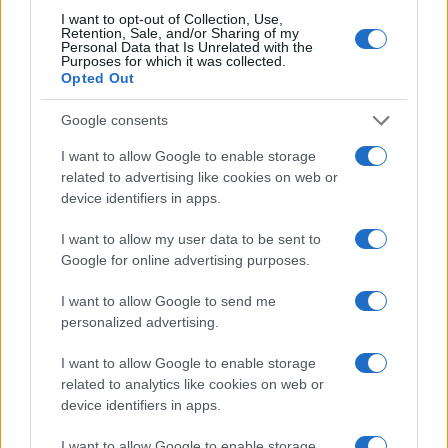
Tre milioni di euro dalla Provincia Gallura per
I want to opt-out of Collection, Use,
Retention, Sale, and/or Sharing of my
nuove aule nelle scuole di Olbia
Personal Data that Is Unrelated with the
Purposes for which it was collected.
Opted Out
Incidente sulla provinciale 125, paura tra Olbia e
Google consents
Arzachena
I want to allow Google to enable storage
related to advertising like cookies on web or
Incidente sulla strada provinciale ad Arzachena,
device identifiers in apps.
un ferito
I want to allow my user data to be sent to
Google for online advertising purposes.
Sangue, musica e solidarietà con Avis Olbia al
Delta Center
I want to allow Google to send me
personalized advertising.
Meteo Olbia 9 agosto, temperature in calo
I want to allow Google to enable storage
related to analytics like cookies on web or
device identifiers in apps.
Salmo finisce in ospedale a Catania, ma il tour
I want to allow Google to enable storage