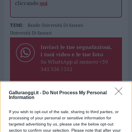
cliccando
qui
TEMI:
Bando Università Di Sassari
Università Di Sassari
Inviaci le tue segnalazioni,
i tuoi video e le tue foto
Su WhatsApp al numero +39
345 356 7512
Galluraoggi.it -
Do Not Process My Personal
Information
Notizie in tempo reale?
Entra nel canale telegram di
If you wish to opt-out of the sale, sharing to third parties, or
GalluraOggi.it
processing of your personal or sensitive information for
targeted advertising by us, please use the below opt-out
section to confirm your selection. Please note that after your