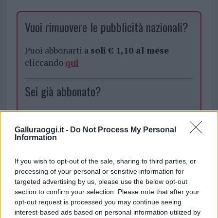
Vuoi rimuovere le pubblicità nazionali?
Puoi abbonarti a
soli € 1,10 al mese
cliccando
qui
Sei già abbonato?
Puoi effettuare l'accesso andando nella
sezione
Login
dal menù del sito o
Galluraoggi.it -
Do Not Process My Personal
cliccando
qui
Information
If you wish to opt-out of the sale, sharing to third parties, or
processing of your personal or sensitive information for
TEMI:
Calangianus Calcio
targeted advertising by us, please use the below opt-out
Calangianus Calcio Eccellenza
Calangianus Tifosi
section to confirm your selection. Please note that after your
Calcio Calangianus
Fbc Calangianus
opt-out request is processed you may continue seeing
interest-based ads based on personal information utilized by
Multa Tifosi Calangianus
Multe Calangianus