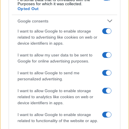
da
Google News
Purposes for which it was collected.
Opted Out
Google consents
Condividi l'articolo
I want to allow Google to enable storage
F
T
Pi
W
S
related to advertising like cookies on web or
device identifiers in apps.
a
w
n
h
h
ce
it
te
at
a
I want to allow my user data to be sent to
Articolo precedente
Google for online advertising purposes.
b
te
re
s
re
Prossimo articolo
o
r
st
A
I want to allow Google to send me
personalized advertising.
o
p
NOTIZIE RECENTI
k
p
I want to allow Google to enable storage
related to analytics like cookies on web or
device identifiers in apps.
Incendio nella notte a Olbia, a fuoco due furgoni
I want to allow Google to enable storage
related to functionality of the website or app.