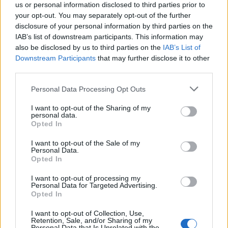
us or personal information disclosed to third parties prior to
Notizie Calangianus
Sanzione Tifosi Calangianus
your opt-out. You may separately opt-out of the further
disclosure of your personal information by third parties on the
Inviaci le tue segnalazioni,
IAB’s list of downstream participants. This information may
i tuoi video e le tue foto
also be disclosed by us to third parties on the
IAB’s List of
Su WhatsApp al numero +39
Downstream Participants
that may further disclose it to other
third parties.
345 356 7512
Please note that this website/app uses one or more Google
Personal Data Processing Opt Outs
services and may gather and store information including but
not limited to your visit or usage behaviour. You may click to
I want to opt-out of the Sharing of my
personal data.
grant or deny consent to Google and its third-party tags to
Notizie in tempo reale?
Opted In
use your data for below specified purposes in below Google
Entra nel canale telegram di
consent section.
I want to opt-out of the Sale of my
GalluraOggi.it
Personal Data.
Opted In
I want to opt-out of processing my
Personal Data for Targeted Advertising.
Opted In
Ricevi le nostre ultime news
I want to opt-out of Collection, Use,
Retention, Sale, and/or Sharing of my
Personal Data that Is Unrelated with the