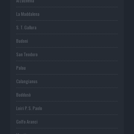
Arzachena
La Maddalena
S. T. Gallura
Budoni
San Teodoro
Palau
Calangianus
Buddusò
Loiri P. S. Paolo
Golfo Aranci