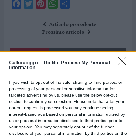
F
T
Pi
W
S
a
w
n
h
h
ce
it
te
at
a
Articolo precedente
b
te
re
s
re
Prossimo articolo
o
r
st
A
o
p
NOTIZIE RECENTI
k
p
Galluraoggi.it -
Do Not Process My Personal
Information
Nuovi posti auto in via La Marmora, parcheggio
provvisorio a La Maddalena
If you wish to opt-out of the sale, sharing to third parties, or
processing of your personal or sensitive information for
targeted advertising by us, please use the below opt-out
Allarme truffe a Berchidda, falsi incaricati
section to confirm your selection. Please note that after your
opt-out request is processed you may continue seeing
bussano alle porte
interest-based ads based on personal information utilized by
us or personal information disclosed to third parties prior to
Notre-Dame de Paris conquista Olbia, la prima
your opt-out. You may separately opt-out of the further
disclosure of your personal information by third parties on the
al Molo Brin è un successo