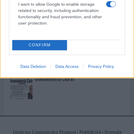
I nostri cari
I want to allow Google to enable storage
related to security, including authentication
functionality and fraud prevention, and other
user protection.
I nostri cari
CONFIRM
I nostri cari
Data Deletion
Data Access
Privacy Policy
Giovannimaria Cabras
Invia un Comunicato Stampa
|
Pubblicità
|
Segnala