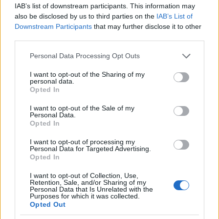
IAB’s list of downstream participants. This information may
also be disclosed by us to third parties on the
IAB’s List of
Strada Sassari-Olbia, incidente all’alba: ferito il
Downstream Participants
that may further disclose it to other
third parties.
conducente
Please note that this website/app uses one or more Google
Personal Data Processing Opt Outs
services and may gather and store information including but
Eventi in Gallura, da Jovanotti alla zuppa
not limited to your visit or usage behaviour. You may click to
I want to opt-out of the Sharing of my
gallurese: gli appuntamenti da non perdere
personal data.
grant or deny consent to Google and its third-party tags to
Opted In
use your data for below specified purposes in below Google
consent section.
Lettini e arredi abusivi sulla spiaggia libera,
I want to opt-out of the Sale of my
Personal Data.
sequestri a Olbia e Arzachena
Opted In
I want to opt-out of processing my
Personal Data for Targeted Advertising.
È morto Francesco Guccini, il maestro che si
Opted In
tenne lontano dalla Costa Smeralda
I want to opt-out of Collection, Use,
Retention, Sale, and/or Sharing of my
Personal Data that Is Unrelated with the
Purposes for which it was collected.
Opted Out