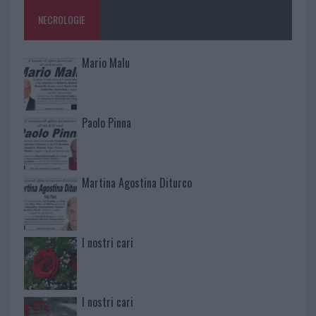
NECROLOGIE
Mario Malu
Paolo Pinna
Martina Agostina Diturco
I nostri cari
I nostri cari