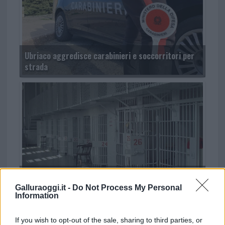
Ubriaco aggredisce carabinieri e soccorritori per
strada
Emergenza carceri, stanno scoppiando: le
situazioni peggiori a Tempio, Sassari e Nuoro
Galluraoggi.it -
Do Not Process My Personal
Information
If you wish to opt-out of the sale, sharing to third parties, or