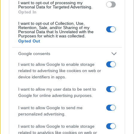
I want to opt-out of processing my
Personal Data for Targeted Advertising.
Opted In
I want to opt-out of Collection, Use,
Retention, Sale, and/or Sharing of my
Personal Data that Is Unrelated with the
Purposes for which it was collected.
Opted Out
Google consents
I want to allow Google to enable storage
TEMI:
Calcio
Coronavirus
Figc
related to advertising like cookies on web or
device identifiers in apps.
Inviaci le tue segnalazioni,
I want to allow my user data to be sent to
i tuoi video e le tue foto
Google for online advertising purposes.
Su WhatsApp al numero +39
345 356 7512
I want to allow Google to send me
personalized advertising.
I want to allow Google to enable storage
related to analytics like cookies on web or