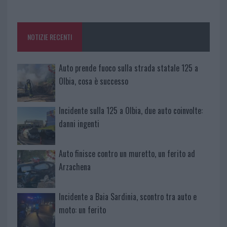
o
r
st
A
o
p
NOTIZIE RECENTI
k
p
Auto prende fuoco sulla strada statale 125 a
Olbia, cosa è successo
Incidente sulla 125 a Olbia, due auto coinvolte:
danni ingenti
Auto finisce contro un muretto, un ferito ad
Arzachena
Incidente a Baia Sardinia, scontro tra auto e
moto: un ferito