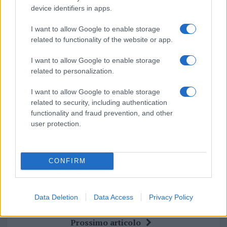
Notizie in tempo reale?
device identifiers in apps.
Entra nel canale telegram di
GalluraOggi.it
I want to allow Google to enable storage
related to functionality of the website or app.
I want to allow Google to enable storage
related to personalization.
Ricevi le nostre ultime news
I want to allow Google to enable storage
related to security, including authentication
da
Google News
functionality and fraud prevention, and other
user protection.
Condividi l'articolo
CONFIRM
F
T
Pi
W
S
a
w
n
h
h
Data Deletion
Data Access
Privacy Policy
ce
it
te
at
a
Articolo precedente
b
te
re
s
re
Prossimo articolo