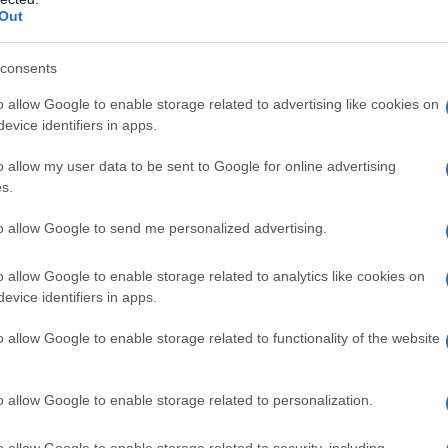
: “È molto difficile – afferma Marini -, perché
Out
riodo abbiamo subito tantissimi infortuni, e
i netto dal punto di vista degli infortuni per
consents
 alcuni infortuni gravi come quelli di
Varrucciu
,
fortuni muscolari dovuti anche al fatto che
o allow Google to enable storage related to advertising like cookies on
a parecchio
e subiscono più facilmente
evice identifiers in apps.
o allow my user data to be sent to Google for online advertising
s.
olto corta
: “È molto corta – spiega Marini -, ci
 benissimo. Non è francamente nostra
to allow Google to send me personalized advertising.
bbiamo dal
Latte Dolce
o dal
Budoni
o da
erché comunque abbiamo sicuramente fatto un
o allow Google to enable storage related to analytics like cookies on
remo di
continuare a farlo
e di fare più
evice identifiers in apps.
do a pensare a una partita alla volta. Ora
o allow Google to enable storage related to functionality of the website
mamente rimaneggiati
e quindi dovremo
affrontare quella partita”.
o allow Google to enable storage related to personalization.
o allow Google to enable storage related to security, including