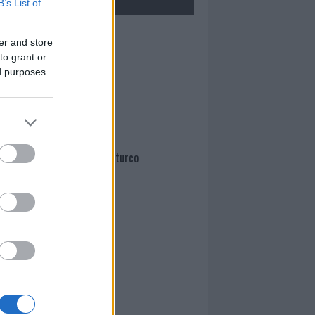
B’s List of
Mario Malu
er and store
to grant or
ed purposes
Paolo Pinna
Martina Agostina Diturco
I nostri cari
I nostri cari