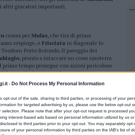
 altri giocatori importanti.
tu
crossa per
Mulas
, che tira di prima
ianus respinge, e
Frisciata
in diagonale lo
n Teodoro-Porto Rotondo. Il pareggio dei
mbiagio
, pronto a intaccare un cross rasoterra
 Il primo tempo prosegue con azioni pericolose
i due portieri -, ma termina 1 a 1.
i.it -
Do Not Process My Personal Information
to opt-out of the sale, sharing to third parties, or processing of your per
ggio i viola, su calcio di rigore procurato e
formation for targeted advertising by us, please use the below opt-out s
l 27′ pareggia
Barbuio
, direttamente sul calcio
r selection. Please note that after your opt-out request is processed y
rabile per
Melis
. È lo stesso giocatore a portare
eing interest-based ads based on personal information utilized by us or
, ribadendo in rete una breve respinta della
disclosed to third parties prior to your opt-out. You may separately opt-
losure of your personal information by third parties on the IAB’s list of
ondo. La squadra di
Marini
pareggia al 37′ con
NEC