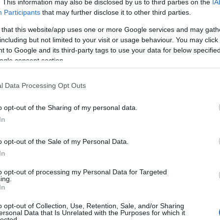
. This information may also be disclosed by us to third parties on the
IA
 tiro di
Mulas
respinto dal portiere
Participants
that may further disclose it to other third parties.
bero anche opportunità per portarsi in
 that this website/app uses one or more Google services and may gath
n
Murgia
, ma non riescono a finalizzare le
including but not limited to your visit or usage behaviour. You may click 
o.
 to Google and its third-party tags to use your data for below specifi
ogle consent section.
ortunità per portarsi in vantaggio, soprattutto
no a finalizzare le occasioni prima del triplice
l Data Processing Opt Outs
o opt-out of the Sharing of my personal data.
orto Rotondo Simone Marini
In
 afferma
Simone Marini
-, perché
o opt-out of the Sale of my Personal Data.
na delle nostre migliori partite e il
In
tita. La partita è cambiata più volte, siamo
to opt-out of processing my Personal Data for Targeted
ati troppo, ma abbiamo
avuto la forza di
ing.
Alla fine
il pareggio è giusto,
il Calangianus ha
In
di noi
“.
o opt-out of Collection, Use, Retention, Sale, and/or Sharing
ersonal Data that Is Unrelated with the Purposes for which it
lected.