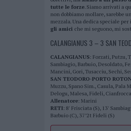
tutte le forze
. Siamo arrivati a 
non dobbiamo mollare, sarebbe un 
mezzala. Una dedica speciale per il
gli amici
che mi seguono, mi sost
CALANGIANUS 3 – 3 SAN TE
CALANGIANUS
: Forzati, Putzu,
Sambiagio, Barbuio, Desoldato, Fe
Mancini, Gori, Tusacciu, Sechi, S
SAN TEODORO-PORTO ROTO
Muzzu, Spano Sim., Casula, Pala M
Delogu, Malesa, Fideli, Cianfrocc
Allenatore
: Marini
RETI
: 8′ Frisciata (S), 13′ Sambiag
Barbuio (C), 37’2t Fideli (S)