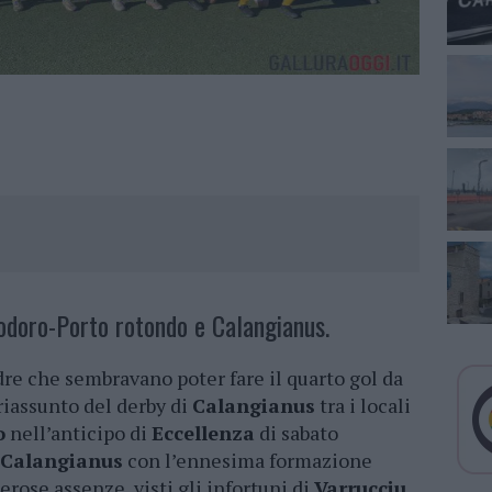
odoro-Porto rotondo e Calangianus.
re che sembravano poter fare il quarto gol da
riassunto del derby di
Calangianus
tra i locali
o
nell’anticipo di
Eccellenza
di sabato
Calangianus
con l’ennesima formazione
erose assenze, visti gli infortuni di
Varrucciu
,