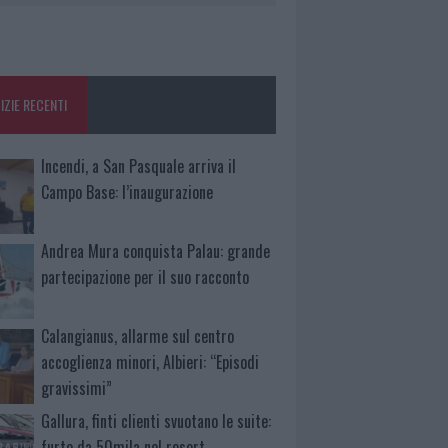
IZIE RECENTI
Incendi, a San Pasquale arriva il
Campo Base: l’inaugurazione
Andrea Mura conquista Palau: grande
partecipazione per il suo racconto
Calangianus, allarme sul centro
accoglienza minori, Albieri: “Episodi
gravissimi”
Gallura, finti clienti svuotano le suite:
furto da 50mila nel resort