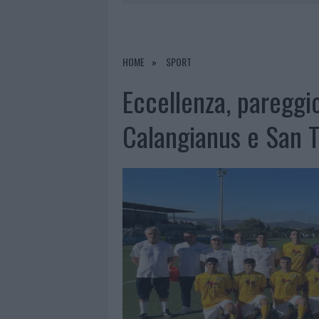
6 AGOSTO 2026
|
METEO OLBIA 7 AGOSTO, SOLE 
6 AGOSTO 2026
|
INCENDI, A SAN PASQUALE ARRIV
6 AGOSTO 2026
|
ANDREA MURA CONQUISTA PALAU
HOME
SPORT
6 AGOSTO 2026
|
CALANGIANUS, ALLARME SUL CENT
Eccellenza, pareggio
Calangianus e San 