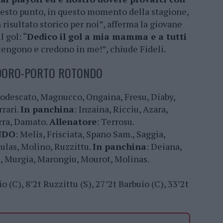
questo punto, in questo momento della stagione,
risultato storico per noi”, afferma la giovane
 gol: “
Dedico il gol a mia mamma e a tutti
engono e credono in me!”, chiude Fideli.
ODORO-PORTO ROTONDO
 Todescato, Magnucco, Ongaina, Fresu, Diaby,
rrari.
In panchina
: Inzaina, Ricciu, Azara,
erra, Damato.
Allenatore
: Terrosu.
NDO
: Melis, Frisciata, Spano Sam., Saggia,
ulas, Molino, Ruzzittu.
In panchina
: Deiana,
a, Murgia, Marongiu, Mourot, Molinas.
io (C), 8’2t Ruzzittu (S), 27’2t Barbuio (C), 33’2t