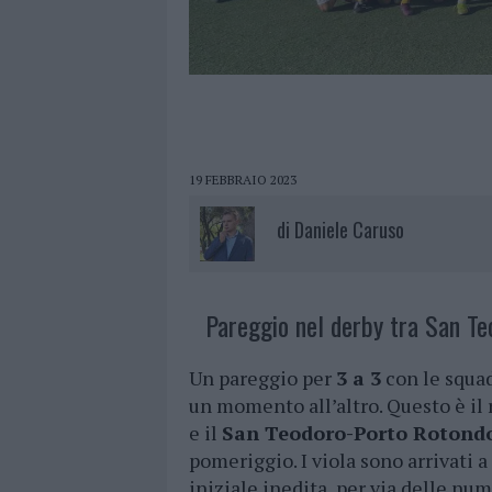
19 FEBBRAIO 2023
di
Daniele Caruso
Pareggio nel derby tra San Te
Un pareggio per
3 a 3
con le squad
un momento all’altro. Questo è il 
e il
San Teodoro-Porto Rotond
pomeriggio. I viola sono arrivati a
iniziale inedita, per via delle num