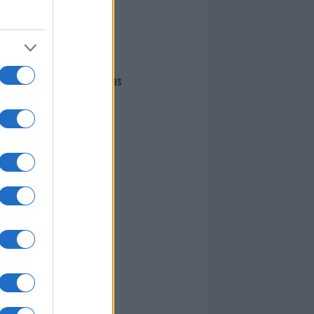
I nostri cari
Giovannimaria Cabras