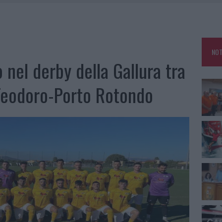
E CALDO TORNANO PROTAGONISTI
A IL CAMPO BASE: L’INAUGURAZIONE
: GRANDE PARTECIPAZIONE PER IL SUO RACCONTO
NOT
RO ACCOGLIENZA MINORI, ALBIERI: “EPISODI GRAVISSIMI”
 nel derby della Gallura tra
Teodoro-Porto Rotondo