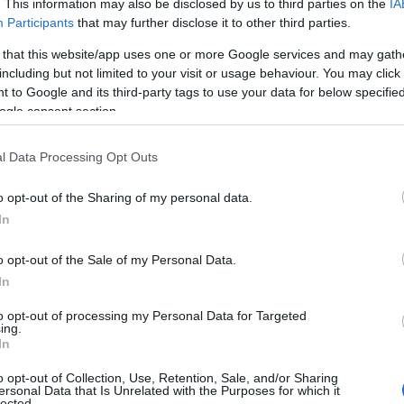
. This information may also be disclosed by us to third parties on the
IA
Participants
that may further disclose it to other third parties.
 that this website/app uses one or more Google services and may gath
including but not limited to your visit or usage behaviour. You may click 
e dei galluresi ha espresso il proprio giudizio
 to Google and its third-party tags to use your data for below specifi
ogle consent section.
omento
è questo, è
difficile
– commenta con
l Data Processing Opt Outs
ta una partenza più che in salita per diverse
n inizio, siamo partiti bene. Una buona
o opt-out of the Sharing of my personal data.
ggio
. Poi abbiamo preso gol su un calcio di
In
iamo avuto uno sbandamento, probabilmente
o opt-out of the Sale of my Personal Data.
, che c’è costato il raddoppio del Villasimius.
In
provato. Rispetto alle altre partite abbiamo
 Un paio di interventi del loro portiere. Noi
to opt-out of processing my Personal Data for Targeted
ing.
 troppo scaltri quando si poteva colpire, e poi
In
rtenza in cui probabilmente non ci siamo
o opt-out of Collection, Use, Retention, Sale, and/or Sharing
ersonal Data that Is Unrelated with the Purposes for which it
lected.