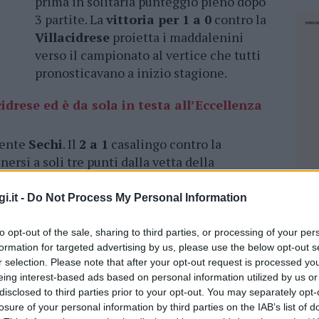
prima in solitaria punteggio pieno dopo
3 partite. La
vittoria per 1 a 0
contro la
Villacidrese
proietta i maddalenini
verso il campionato al vertice che tutti
pronosticavano a inizio stagione.
cidrese ed è da sola in testa all’Eccellenza
dente
Sechi
. Il
2 a 1
casalingo contro la
nersi a soli tre punti dalla vetta della
i.it -
Do Not Process My Personal Information
coda delle squadre della Gallura
to opt-out of the sale, sharing to third parties, or processing of your per
formation for targeted advertising by us, please use the below opt-out s
allura che stanno avendo un inizio
r selection. Please note that after your opt-out request is processed y
ellenza.
Calangianus
, battuto a Cagliari 2 a 0
eing interest-based ads based on personal information utilized by us or
ato in salita per i giallorossi, come quello dei
disclosed to third parties prior to your opt-out. You may separately opt-
ondo, battuto 3 a 1
a
Villasimius
dalla
losure of your personal information by third parties on the IAB’s list of
NEC