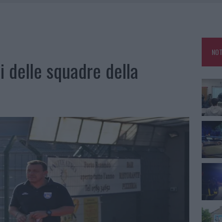
NCIALE AD ARZACHENA, UN FERITO
CON AVIS OLBIA AL DELTA CENTER
ATURE IN CALO
NOT
VINCIA GALLURA PER NUOVE AULE NELLE SCUOLE DI OLBIA
ti delle squadre della