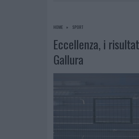
9 AGOSTO 2026
|
INCIDENTE SULLA STRADA PROVI
8 AGOSTO 2026
|
SANGUE, MUSICA E SOLIDARIETÀ 
8 AGOSTO 2026
|
METEO OLBIA 9 AGOSTO, TEMPER
HOME
SPORT
9 AGOSTO 2026
|
TRE MILIONI DI EURO DALLA PRO
Eccellenza, i risulta
Gallura