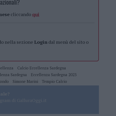
azionali?
 mese
cliccando
qui
do nella sezione
Login
dal menù del sito o
cellenza
Calcio Eccellenza Sardegna
llenza Sardegna
Eccellenza Sardegna 2023
tondo
Simone Marini
Tempio Calcio
eale?
gram di GalluraOggi.it