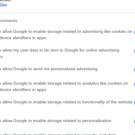
archiviare i fasti della passata stagione e
Out
: “Il momento non è facile e io mi sento di
ità
in quanto la responsabile della squadra,
consents
 per primo devo fare di più per preparare la
o allow Google to enable storage related to advertising like cookies on
zi – afferma
Marini
-. Siamo all’inizio,
evice identifiers in apps.
erto che però si sperava di partire meglio.
biamo pensato di partire meglio pensando alla
o allow my user data to be sent to Google for online advertising
s.
. Però questo è
tutto un altro campionato
,
sogna ricrearle e ricercarle. Purtroppo domenica
to allow Google to send me personalized advertising.
amente ostica. Dobbiamo migliorare, dobbiamo
 subendo molti gol. E anche concretezza. Sono
o allow Google to enable storage related to analytics like cookies on
e e che giustamente dipendono dall’allenatore,
evice identifiers in apps.
vorare su questa cose
. I ragazzi hanno dato
o allow Google to enable storage related to functionality of the website
valori ci sono, probabilmente in questo momento
 l’allenatore a valorizzarli. Andiamo avanti.
artite avevamo cinque punti. Non facciamo
o allow Google to enable storage related to personalization.
o allow Google to enable storage related to security, including