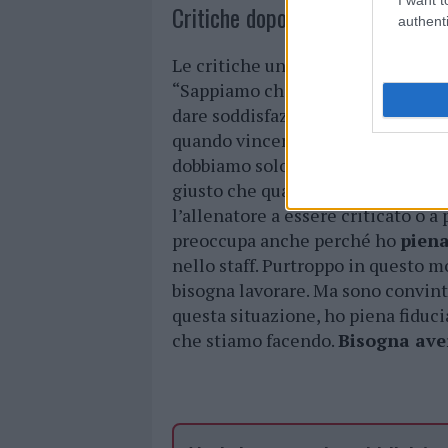
Critiche dopo appena 3 partite.
authenti
Le critiche un po’ troppo affrettat
“Sappiamo che sarà durissima, i
dare soddisfazione a chi ci criti
quando vinceremo quest’anno non
dobbiamo solo
stare zitti e lavo
giusto che quando non arrivano i ri
l’allenatore a essere criticato o 
preoccupa anche perché ho
piena
nello staff. Purtroppo in questo m
bisogna lavorare. Ma sono convint
questa situazione, ho piena fiducia
che stiamo facendo.
Bisogna ave