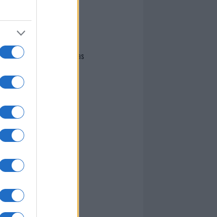
I nostri cari
Giovannimaria Cabras