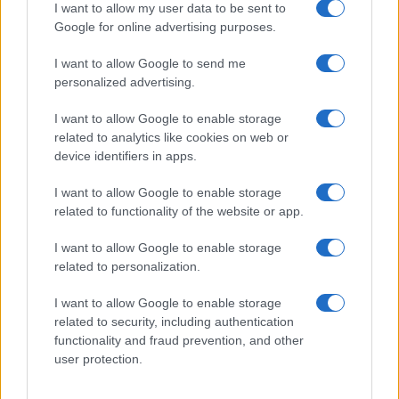
Sangue, musica e solidarietà con Avis Olbia al
I want to allow my user data to be sent to
Delta Center
Google for online advertising purposes.
I want to allow Google to send me
Meteo Olbia 9 agosto, temperature in calo
personalized advertising.
I want to allow Google to enable storage
related to analytics like cookies on web or
Salmo finisce in ospedale a Catania, ma il tour
device identifiers in apps.
va avanti: “Sicilia, ci sono”
I want to allow Google to enable storage
related to functionality of the website or app.
Jovanotti, Gabry Ponte e Alfa: Olbia ombelico del
I want to allow Google to enable storage
mondo per una notte
related to personalization.
Giorgia Meloni a La Maddalena, la vicesindaco:
I want to allow Google to enable storage
related to security, including authentication
“Orgoglio e discrezione per visita privata̶…
functionality and fraud prevention, and other
user protection.
Incendio nella notte a Olbia, a fuoco due furgoni