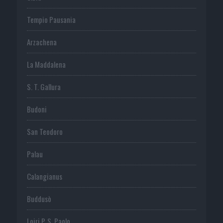
Tempio Pausania
Arzachena
La Maddalena
S. T. Gallura
Budoni
San Teodoro
Palau
Calangianus
Buddusò
Loiri P. S. Paolo