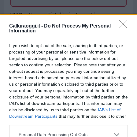
TEMI:
Comune Di Buddusò
Emma Saba
Juventus Women
Saba Juventus
Saba Torres
Galluraoggi.it -
Do Not Process My Personal
U.s. Atletico Uri
Information
Notizie in tempo reale?
If you wish to opt-out of the sale, sharing to third parties, or
Entra nel canale telegram di
processing of your personal or sensitive information for
targeted advertising by us, please use the below opt-out
GalluraOggi.it
section to confirm your selection. Please note that after your
opt-out request is processed you may continue seeing
interest-based ads based on personal information utilized by
us or personal information disclosed to third parties prior to
Inviaci le tue segnalazioni,
your opt-out. You may separately opt-out of the further
disclosure of your personal information by third parties on the
i tuoi video e le tue foto
IAB’s list of downstream participants. This information may
Su WhatsApp al numero +39
also be disclosed by us to third parties on the
IAB’s List of
345 356 7512
Downstream Participants
that may further disclose it to other
third parties.
Please note that this website/app uses one or more Google
Personal Data Processing Opt Outs