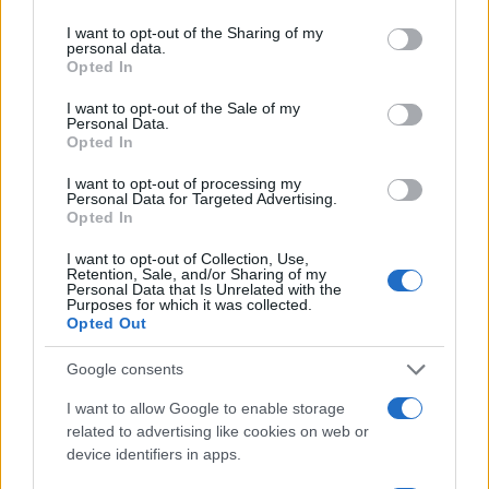
services and may gather and store information including but
not limited to your visit or usage behaviour. You may click to
I want to opt-out of the Sharing of my
Ricevi le nostre ultime news
personal data.
grant or deny consent to Google and its third-party tags to
Opted In
use your data for below specified purposes in below Google
da
Google News
consent section.
I want to opt-out of the Sale of my
Personal Data.
Opted In
Condividi l'articolo
I want to opt-out of processing my
Personal Data for Targeted Advertising.
Opted In
F
T
Pi
W
S
a
w
n
h
h
I want to opt-out of Collection, Use,
Retention, Sale, and/or Sharing of my
Personal Data that Is Unrelated with the
ce
it
te
at
a
Purposes for which it was collected.
Articolo precedente
Opted Out
b
te
re
s
re
Prossimo articolo
o
r
st
A
Google consents
o
p
I want to allow Google to enable storage
NOTIZIE RECENTI
related to advertising like cookies on web or
k
p
device identifiers in apps.