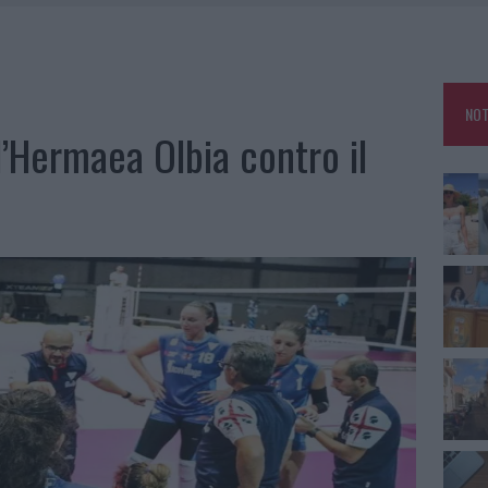
RO SPACCIO E DEGRADO: ESPLODE LA PROTESTA
SCEGLIERE LA SOLUZIONE IDEALE PER LA CASA E L’UFFICIO
GO DOLORE: STORIA E RINASCITA DELLA STRADA CHE SEGNÒ LA GALLURA
NOT
 BELLA ANCHE DAL VIVO: UN AMICO VIP SVELA COME FA
l’Hermaea Olbia contro il