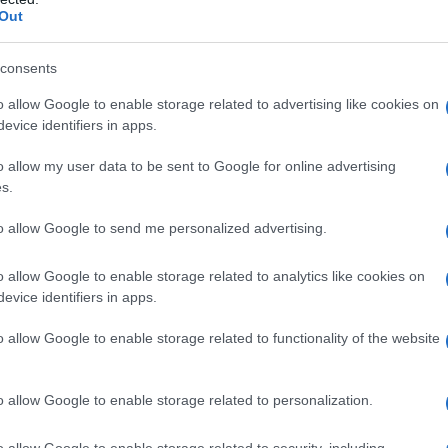
Out
azionali?
consents
o allow Google to enable storage related to advertising like cookies on
 mese
cliccando
qui
evice identifiers in apps.
o allow my user data to be sent to Google for online advertising
s.
do nella sezione
Login
dal menù del sito o
to allow Google to send me personalized advertising.
o allow Google to enable storage related to analytics like cookies on
evice identifiers in apps.
rmaea
Pallavolo Olbia
Volley Olbia
o allow Google to enable storage related to functionality of the website
lazioni, i tuoi video e le tue foto
ro +39 345 356 7512
o allow Google to enable storage related to personalization.
o allow Google to enable storage related to security, including