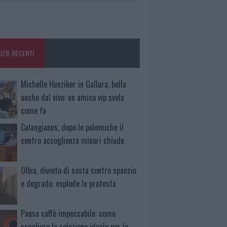
IZIE RECENTI
Michelle Hunziker in Gallura, bella
anche dal vivo: un amico vip svela
come fa
Calangianus, dopo le polemiche il
centro accoglienza minori chiude
Olbia, divieto di sosta contro spaccio
e degrado: esplode la protesta
Pausa caffè impeccabile: come
scegliere la soluzione ideale per la