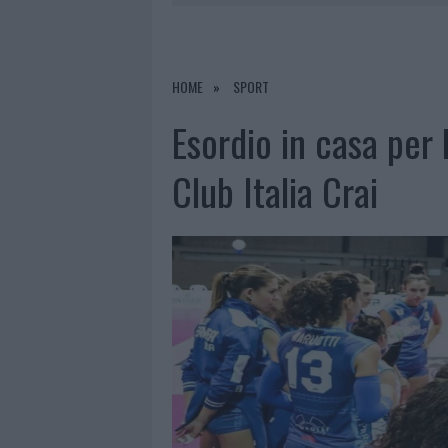
7 AGOSTO 2026
|
OLBIA, DIVIETO DI SOSTA CONT
7 AGOSTO 2026
|
PAUSA CAFFÈ IMPECCABILE: COME 
7 AGOSTO 2026
|
MONTE PINO, LA FINE DI UN LUN
HOME
SPORT
7 AGOSTO 2026
|
MICHELLE HUNZIKER IN GALLURA,
Esordio in casa per 
Club Italia Crai