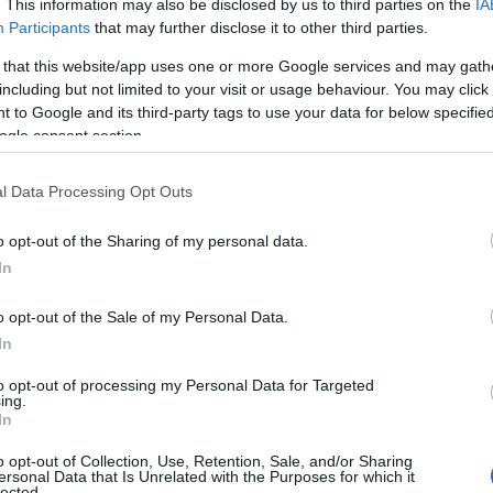
. This information may also be disclosed by us to third parties on the
IA
e l’impegno sottogamba”.
Participants
that may further disclose it to other third parties.
tre, dei periodi che potrebbero segnare, in un
 that this website/app uses one or more Google services and may gath
including but not limited to your visit or usage behaviour. You may click 
tera regular season: “Ci saranno
due momenti
 to Google and its third-party tags to use your data for below specifi
ontare diversi impegni ravvicinati
– spiega
ogle consent section.
izio novembre, quando giocheremo contro la
o, e poi durante il periodo natalizio, quando si
l Data Processing Opt Outs
rne Poule Promozione e Coppa Italia”. Anile
 per questi due obiettivi. Crediamo di poterli
o opt-out of the Sharing of my personal data.
lle partite ravvicinate ci v
orrà sicuramente
In
ca”.
o opt-out of the Sale of my Personal Data.
 in pre season: “A differenza dello scorso anno
In
pronti – sottolinea – per questo stiamo
to opt-out of processing my Personal Data for Targeted
ttagli.
Abbiamo già contattato alcune squadre
ing.
e disputare delle amichevoli nel mese di
In
o opt-out of Collection, Use, Retention, Sale, and/or Sharing
ersonal Data that Is Unrelated with the Purposes for which it
lected.