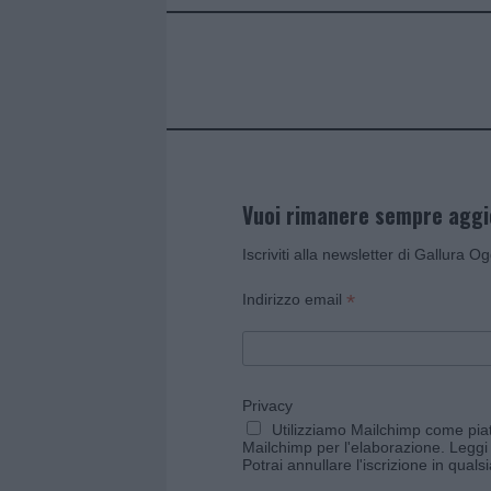
o
p
k
p
Vuoi rimanere sempre agg
Iscriviti alla newsletter di Gallura O
*
Indirizzo email
Privacy
Utilizziamo Mailchimp come piatt
Mailchimp per l'elaborazione.
Leggi 
Potrai annullare l'iscrizione in qual