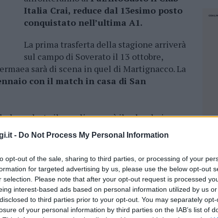
Italia Crai, reduce dal 13esimo posto
conquistato nell’ultima A1.
La prima trasferta della stagione arriverà
sul campo di Soverato il 13 ottobre,
rmaea sarà di scena in quel di Martignacco. La
ennaio con il match in casa di San
helangelo Anile analizza così il calendario
l fatto di poter
affrontare la prima partita
i.it -
Do Not Process My Personal Information
una vittoria rappresenterebbe un buon viatico
E poi vogliamo assolutamente cancellare dalla
to opt-out of the sale, sharing to third parties, or processing of your per
icordo lasciato dall’ultima stagione. Valuto
formation for targeted advertising by us, please use the below opt-out s
incontrare subito il Club Italia: si tratta
r selection. Please note that after your opt-out request is processed y
 per lo più rinnovata, che dovrà ancora
eing interest-based ads based on personal information utilized by us or
disclosed to third parties prior to your opt-out. You may separately opt-
combattiva nel girone di ritorno, mentre in
losure of your personal information by third parties on the IAB’s list of
o scotto dell’inesperienza. Questo, però,
non
NEC