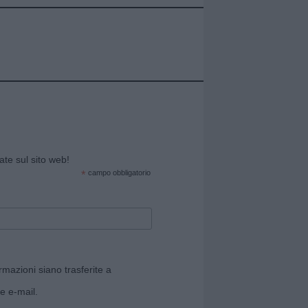
cate sul sito web!
*
campo obbligatorio
rmazioni siano trasferite a
e e-mail.