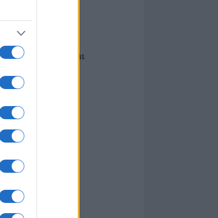
I nostri cari
Giovannimaria Cabras