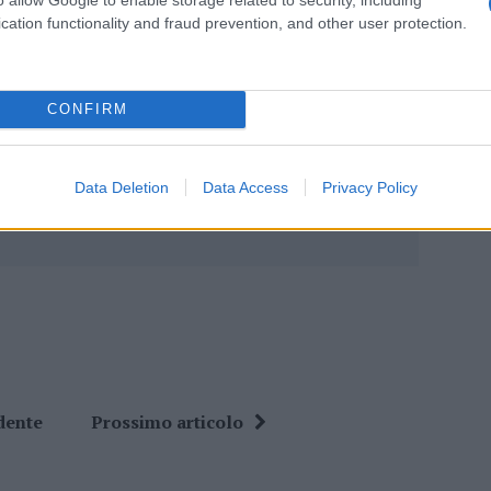
cation functionality and fraud prevention, and other user protection.
eale?
gram di GalluraOggi.it
CONFIRM
Data Deletion
Data Access
Privacy Policy
ime news da
Google News
dente
Prossimo articolo