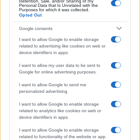
Retention, Sale, and/or Sharing of my
Personal Data that Is Unrelated with the
Purposes for which it was collected.
Michelle Hunziker in Gallura, bella anche dal
Opted Out
vivo: un amico vip svela come fa
Google consents
Calangianus, dopo le polemiche il centro
I want to allow Google to enable storage
related to advertising like cookies on web or
accoglienza minori chiude
device identifiers in apps.
Olbia, divieto di sosta contro spaccio e degrado:
I want to allow my user data to be sent to
Google for online advertising purposes.
esplode la protesta
I want to allow Google to send me
personalized advertising.
Pausa caffè impeccabile: come scegliere la
soluzione ideale per la casa e l’ufficio
I want to allow Google to enable storage
related to analytics like cookies on web or
device identifiers in apps.
Monte Pino, la fine di un lungo dolore: storia e
rinascita della strada che segnò la Gallura
I want to allow Google to enable storage
related to functionality of the website or app.