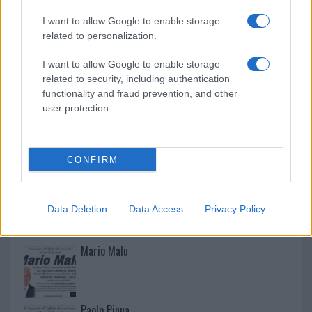
Raid nelle campagne di Berchidda, rischio per
I want to allow Google to enable storage
la rete elettrica
related to personalization.
I want to allow Google to enable storage
related to security, including authentication
functionality and fraud prevention, and other
user protection.
CONFIRM
NECROLOGIE
Data Deletion
Data Access
Privacy Policy
Mario Malu
Paolo Pinna