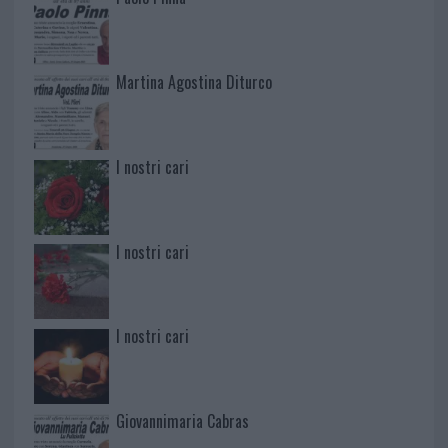
Martina Agostina Diturco
I nostri cari
I nostri cari
I nostri cari
Giovannimaria Cabras