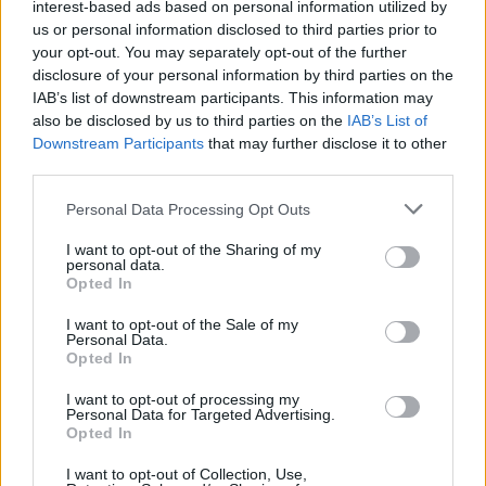
interest-based ads based on personal information utilized by
us or personal information disclosed to third parties prior to
da
Google News
your opt-out. You may separately opt-out of the further
disclosure of your personal information by third parties on the
IAB’s list of downstream participants. This information may
also be disclosed by us to third parties on the
IAB’s List of
Condividi l'articolo
Downstream Participants
that may further disclose it to other
third parties.
F
T
Pi
W
S
a
w
n
h
h
Please note that this website/app uses one or more Google
Personal Data Processing Opt Outs
services and may gather and store information including but
ce
it
te
at
a
not limited to your visit or usage behaviour. You may click to
I want to opt-out of the Sharing of my
Articolo precedente
personal data.
grant or deny consent to Google and its third-party tags to
b
te
re
s
re
Prossimo articolo
Opted In
use your data for below specified purposes in below Google
o
r
st
A
consent section.
I want to opt-out of the Sale of my
Personal Data.
o
p
Opted In
NOTIZIE RECENTI
k
p
I want to opt-out of processing my
Personal Data for Targeted Advertising.
Opted In
Le previsioni meteo per il weekend a Olbia e in
Gallura
I want to opt-out of Collection, Use,