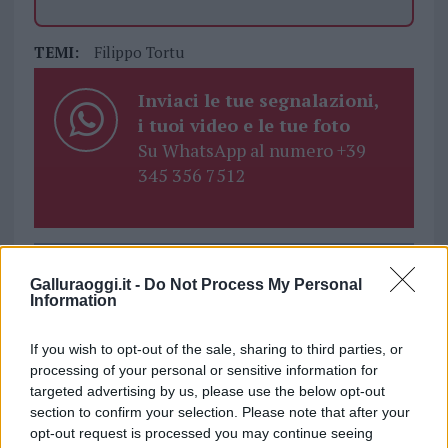
TEMI:
Filippo Tortu
Inviaci le tue segnalazioni,
i tuoi video e le tue foto
Su WhatsApp al numero +39
345 356 7512
Notizie in tempo reale?
Galluraoggi.it -
Do Not Process My Personal
Entra nel canale telegram di
Information
GalluraOggi.it
If you wish to opt-out of the sale, sharing to third parties, or
processing of your personal or sensitive information for
targeted advertising by us, please use the below opt-out
section to confirm your selection. Please note that after your
opt-out request is processed you may continue seeing
Ricevi le nostre ultime news